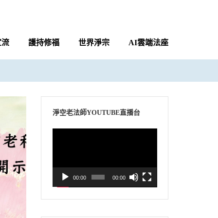
宣流
護持修福
世界淨宗
AI雲端法座
淨空老法師YOUTUBE直播台
視
訊
播
放
00:00
00:00
器