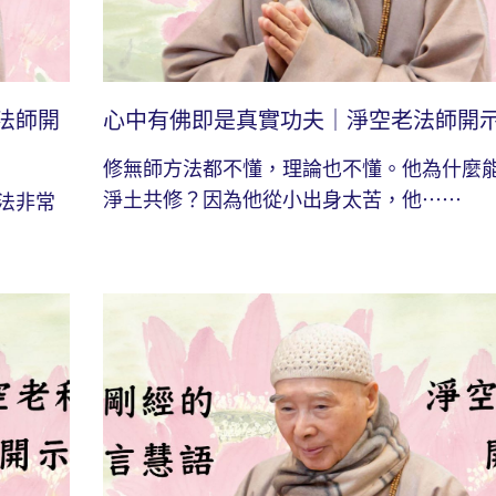
法師開
心中有佛即是真實功夫｜淨空老法師開
修無師方法都不懂，理論也不懂。他為什麼
淨土共修？因為他從小出身太苦，他⋯⋯
法非常