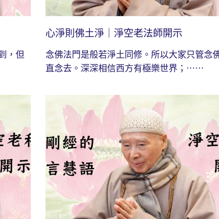
心淨則佛土淨｜淨空老法師開示
到，但
念佛法門是般若淨土同修。所以大家只管念
直念去。深深相信西方有極樂世界；⋯⋯