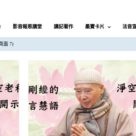
台
影音報恩講堂
講記著作
墨寶卡片
法音
頁面 7)