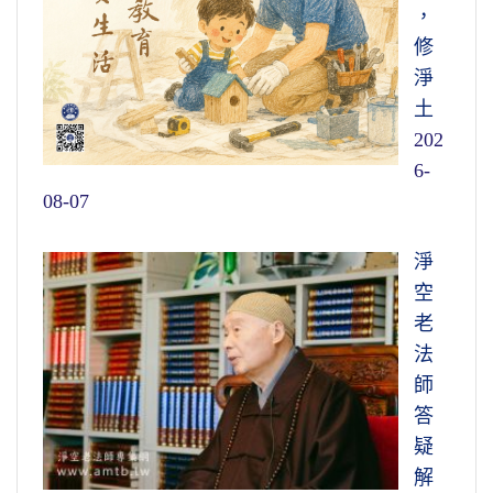
，
修
淨
土
202
6-
08-07
淨
空
老
法
師
答
疑
解