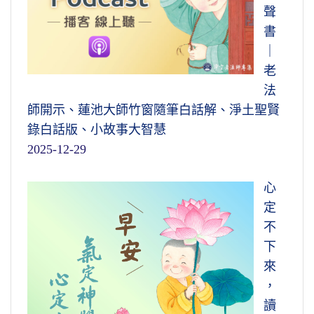
聲
書
｜
老
法
師開示、蓮池大師竹窗隨筆白話解、淨土聖賢
錄白話版、小故事大智慧
2025-12-29
心
定
不
下
來
，
讀