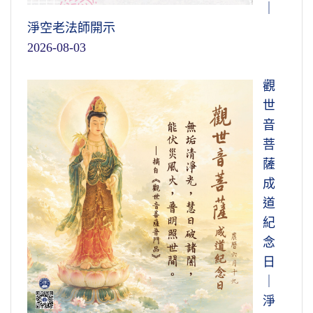
｜
淨空老法師開示
2026-08-03
觀
世
音
菩
薩
成
道
紀
念
日
｜
淨