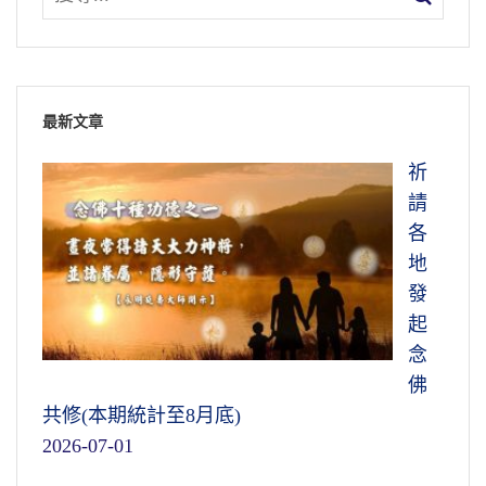
最新文章
祈
請
各
地
發
起
念
佛
共修(本期統計至8月底)
2026-07-01