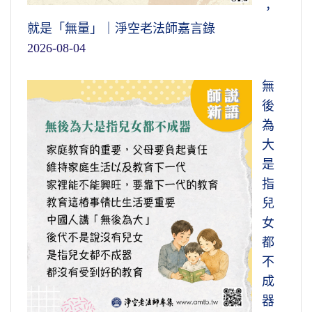
，
就是「無量」｜淨空老法師嘉言錄
2026-08-04
無
後
為
大
是
指
兒
女
都
不
成
器