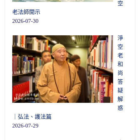
空
老法師開示
2026-07-30
淨
空
老
和
尚
答
疑
解
惑
｜弘法、護法篇
2026-07-29