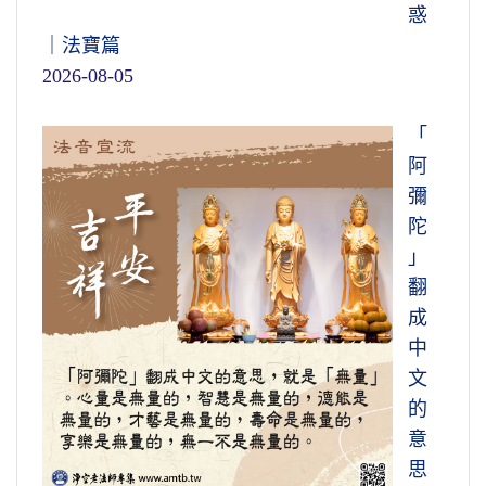
惑
｜法寶篇
2026-08-05
「
阿
彌
陀
」
翻
成
中
文
的
意
思