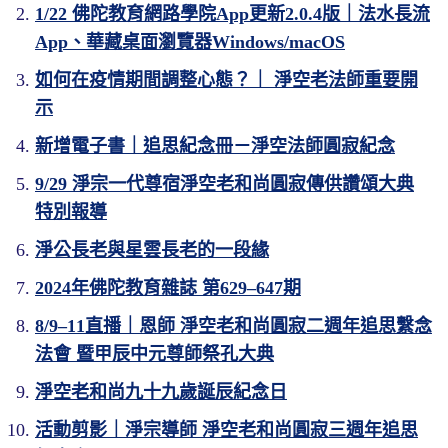
1/22 佛陀教育網路學院App更新2.0.4版｜法水長流
App、華藏桌面瀏覽器Windows/macOS
如何在疫情期間調整心態？｜ 淨空老法師重要開
示
新增電子書｜追思紀念冊－淨空法師圓寂紀念
9/29 淨宗一代尊宿淨空老和尚圓寂傳供讚頌大典
特別報導
淨公長老與星雲長老的一段緣
2024年佛陀教育雜誌 第629‒647期
8/9‒11直播｜恩師 淨空老和尚圓寂二週年追思繫念
法會 暨甲辰中元尊師祭孔大典
淨空老和尚九十九歲誕辰紀念日
活動剪影｜淨宗導師 淨空老和尚圓寂三週年追思