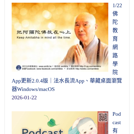
1/22
佛
陀
教
育
網
路
學
院
App更新2.0.4版｜法水長流App、華藏桌面瀏覽
器Windows/macOS
2026-01-22
Pod
cast
有