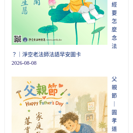
經
要
怎
麼
念
法
？｜淨空老法師法語早安圖卡
2026-08-08
父
親
節
｜
圓
孝
道