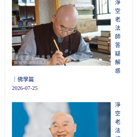
淨
空
老
法
師
答
疑
解
惑
｜佛學篇
2026-07-25
淨
空
老
法