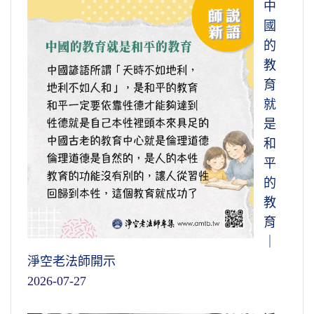
中
國
的
教
育
就
是
和
平
的
教
育
｜
淨空老法師開示
2026-07-27