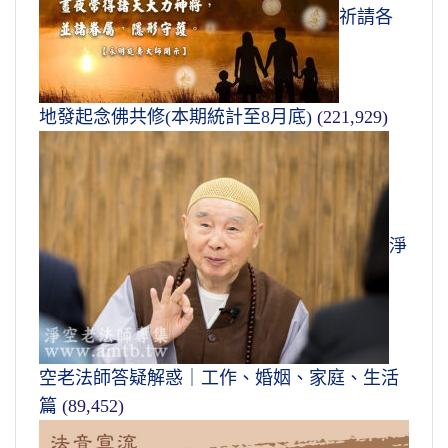
祈請各
地發起念佛共修(本期統計至8月底)
(221,929)
淨
空老法師答疑解惑｜工作、婚姻、家庭、生活
篇
(89,452)