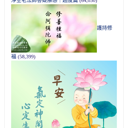
淨空老法師答疑解惑｜超度篇
(64,030)
護持修
福
(58,399)