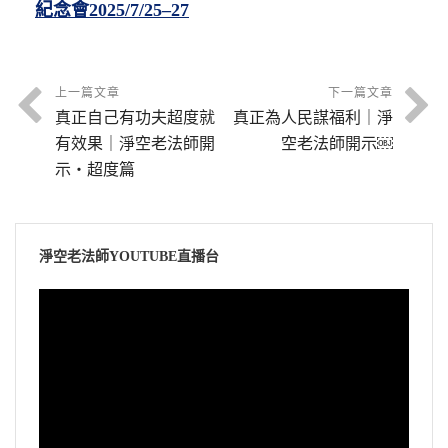
紀念會2025/7/25‒27
上一篇文章
下一篇文章
真正自己有功夫超度就
真正為人民謀福利｜淨
有效果｜淨空老法師開
空老法師開示￼
示・超度篇
淨空老法師YOUTUBE直播台
視
訊
播
放
器