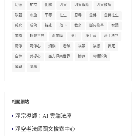
功德
加持
化解
因果
因果報應
因果教育
執著
布施
平等
往生
忍辱
念佛
念佛往生
慈悲
成佛
持戒
放下
教育
斷惡修善
智慧
業障
極樂世界
消業障
淨土
淨土宗
淨土法門
清淨
清淨心
煩惱
看破
福報
福德
禪定
自性
菩提心
西方極樂世界
輪迴
阿彌陀佛
障礙
隨緣
相關網站
淨宗導師：AI 雲端法座
淨空老法師圖文檢索中心