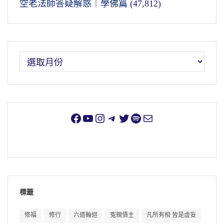
空老法師答疑解惑｜學佛篇
(47,812)
標籤
修福
修行
六道輪迴
冤親債主
凡所有相 皆是虛妄