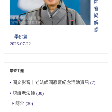
師
答
疑
解
惑
｜學佛篇
2026-07-22
學習主題
圖文影音｜老法師圓寂暨紀念活動資訊
(7)
認識老法師
(30)
簡介
(30)