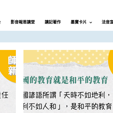
台
影音報恩講堂
講記著作
墨寶卡片
法音