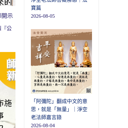
淨空老法師答疑解惑｜法
寶篇
師開示
2026-08-05
叫『公
「阿彌陀」翻成中文的意
思，就是「無量」｜淨空
老法師嘉言錄
2026-08-04