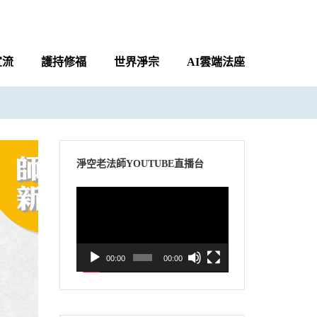
宣流
護持修福
世界淨宗
AI雲端法座
淨空老法師YOUTUBE直播台
視
訊
播
放
00:00
00:00
器