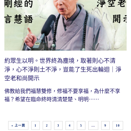
約眾生以明。世界終為塵境，取著則心不清
淨，心不淨則土不淨，豈能了生死出輪迴｜淨
空老和尚開示
佛教給我們福慧雙修，修福不要享福，為什麼不享
福？希望在臨命終時清清楚楚、明明⋯⋯
« 上一頁
1
2
3
4
5
...
9
10