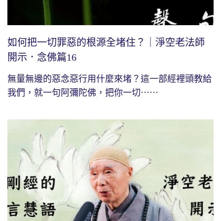
如何把一切罪惡的根源全堵住？｜淨空老法師
開示．念佛篇16
無量無邊的惡念惡行用什麼來堵？這一部經裡頭教給
我們，就一句阿彌陀佛，把你一切⋯⋯