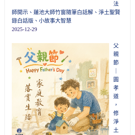
法
師開示、蓮池大師竹窗隨筆白話解、淨土聖賢
錄白話版、小故事大智慧
2025-12-29
父
親
節
｜
圓
孝
道
，
修
淨
土