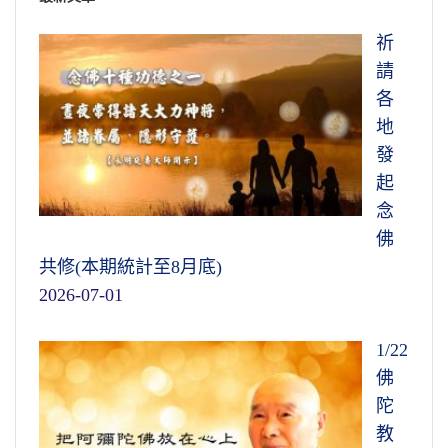
祈
請
各
地
發
起
念
佛
共修(本期統計至8月底)
2026-07-01
1/22
佛
陀
教