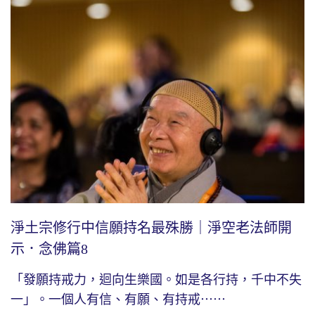
淨土宗修行中信願持名最殊勝｜淨空老法師開
示．念佛篇8
「發願持戒力，迴向生樂國。如是各行持，千中不失
一」。一個人有信、有願、有持戒⋯⋯