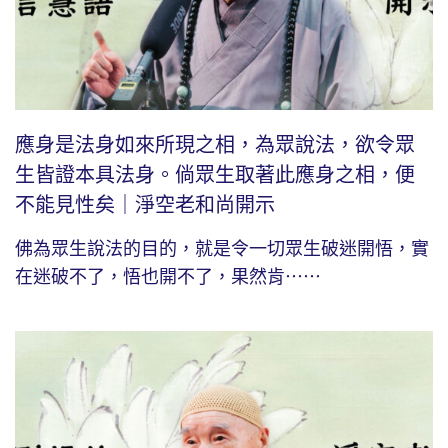
應身是法身如來所現之相，為眾說法，欲令眾
生皆證本具法身。倘眾生取著此應身之相，便
不能見性矣｜淨空老和尚開示
佛為眾生說法的目的，就是令一切眾生破迷開悟，實
在迷破不了，悟也開不了，果然肯⋯⋯