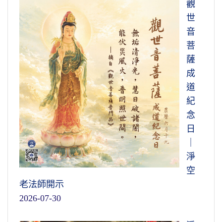
觀
世
音
菩
薩
成
道
紀
念
日
｜
淨
空
老法師開示
2026-07-30