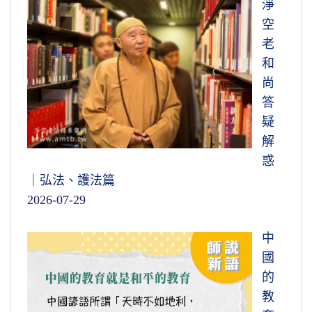
淨
空
老
和
尚
答
疑
解
惑
｜弘法、護法篇
2026-07-29
中
國
的
教