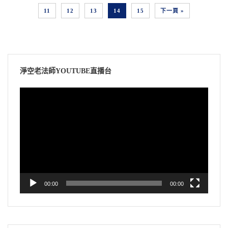
11
12
13
14
15
下一頁 »
淨空老法師YOUTUBE直播台
視
訊
播
放
器
00:00
00:00