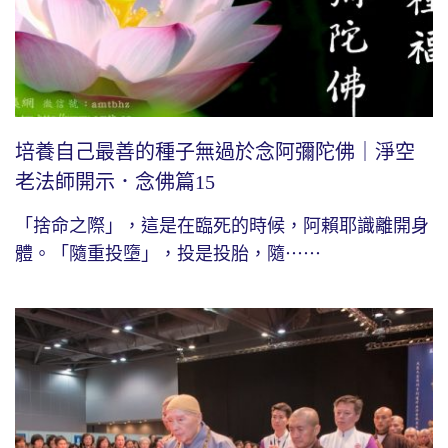
培養自己最善的種子無過於念阿彌陀佛｜淨空
老法師開示．念佛篇15
「捨命之際」，這是在臨死的時候，阿賴耶識離開身
體。「隨重投墮」，投是投胎，隨⋯⋯