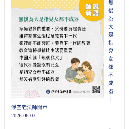
無
後
為
大
是
指
兒
女
都
不
成
器
｜
淨空老法師開示
2026-08-03