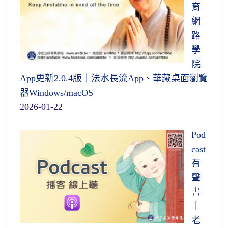
育
網
路
學
院
App更新2.0.4版｜法水長流App、華藏桌面瀏覽
器Windows/macOS
2026-01-22
Pod
cast
有
聲
書
｜
老