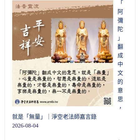
「
阿
彌
陀
」
翻
成
中
文
的
意
思
，
就是「無量」｜淨空老法師嘉言錄
2026-08-04