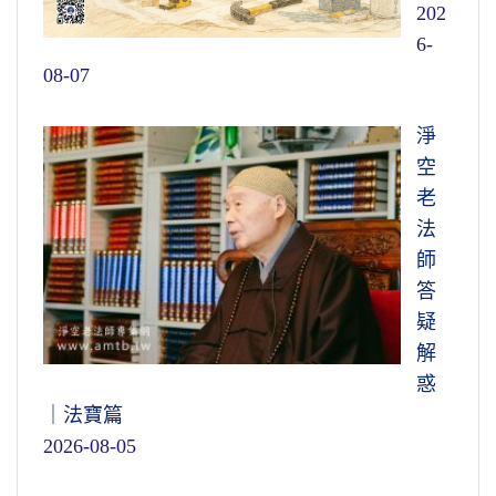
202
6-
08-07
淨
空
老
法
師
答
疑
解
惑
｜法寶篇
2026-08-05