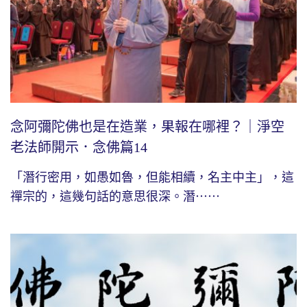
念阿彌陀佛也是在造業，果報在哪裡？｜淨空
老法師開示．念佛篇14
「潛行密用，如愚如魯，但能相續，名主中主」，這
禪宗的，這幾句話的意思很深。潛⋯⋯