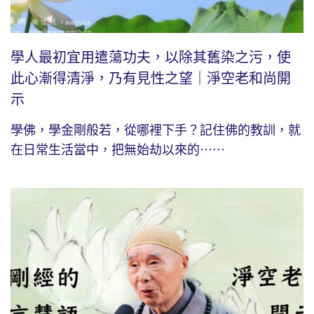
學人最初宜用遣蕩功夫，以除其舊染之污，使
此心漸得清淨，乃有見性之望｜淨空老和尚開
示
學佛，學金剛般若，從哪裡下手？記住佛的教訓，就
在日常生活當中，把無始劫以來的⋯⋯