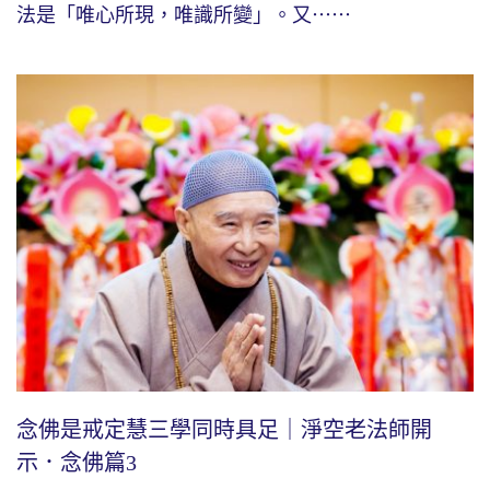
法是「唯心所現，唯識所變」。又⋯⋯
念佛是戒定慧三學同時具足｜淨空老法師開
示．念佛篇3