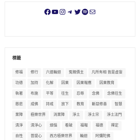
標籤
修福
修行
六道輪迴
冤親債主
凡所有相 皆是虛妄
功德
加持
化解
因果
因果報應
因果教育
執著
布施
平等
往生
忍辱
念佛
念佛往生
慈悲
成佛
持戒
放下
教育
斷惡修善
智慧
業障
極樂世界
消業障
淨土
淨土宗
淨土法門
清淨
清淨心
煩惱
看破
福報
福德
禪定
自性
菩提心
西方極樂世界
輪迴
阿彌陀佛