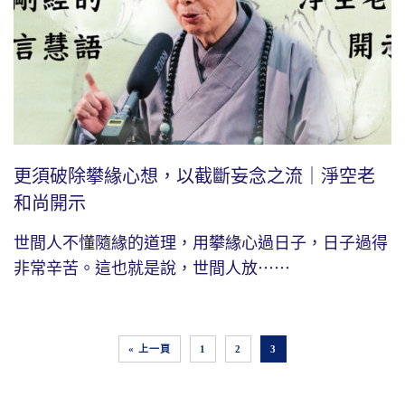
更須破除攀緣心想，以截斷妄念之流｜淨空老
和尚開示
世間人不懂隨緣的道理，用攀緣心過日子，日子過得
非常辛苦。這也就是說，世間人放⋯⋯
« 上一頁
1
2
3