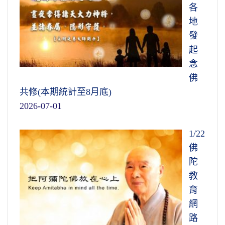
各
地
發
起
念
佛
共修(本期統計至8月底)
2026-07-01
1/22
佛
陀
教
育
網
路