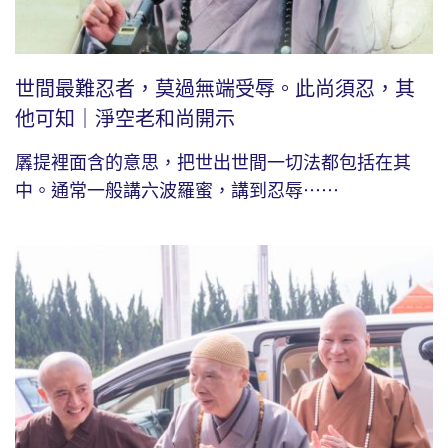
世間最難忍者，莫過無端受辱。此尚須忍，其
他可知｜淨空老和尚開示
羼提裡面含的意思，把世出世間一切法都包括在其
中。通常一般講六波羅蜜，講到忍辱⋯⋯