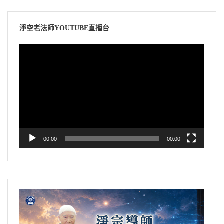
淨空老法師YOUTUBE直播台
視
訊
播
放
器
00:00
00:00