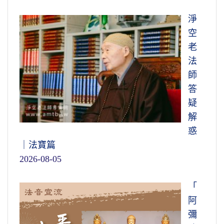
淨
空
老
法
師
答
疑
解
惑
｜法寶篇
2026-08-05
「
阿
彌