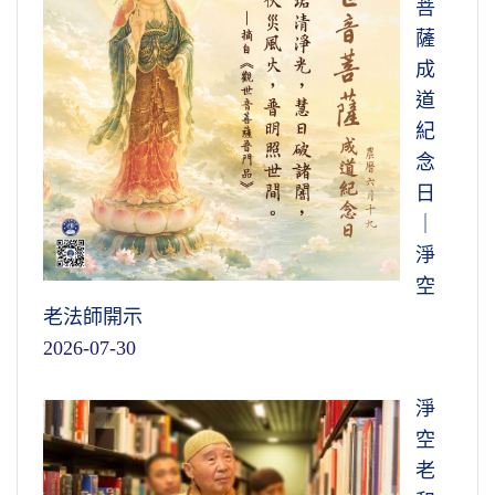
菩
薩
成
道
紀
念
日
｜
淨
空
老法師開示
2026-07-30
淨
空
老