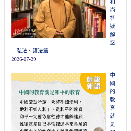
和
尚
答
疑
解
惑
｜弘法、護法篇
2026-07-29
中
國
的
教
育
就
是