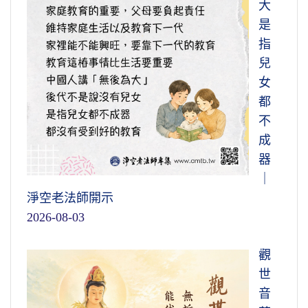
大
是
指
兒
女
都
不
成
器
｜
淨空老法師開示
2026-08-03
觀
世
音