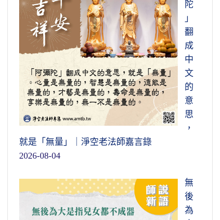
陀
」
翻
成
中
文
的
意
思
，
就是「無量」｜淨空老法師嘉言錄
2026-08-04
無
後
為