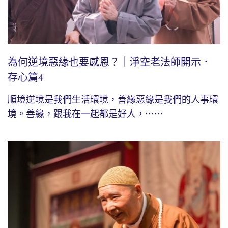
為何逆境惡緣也要感恩？｜淨空老法師開示．
存心篇4
順境逆境是我們生活環境，善緣惡緣是我們的人事環
境。善緣，跟我在一起都是好人，⋯⋯