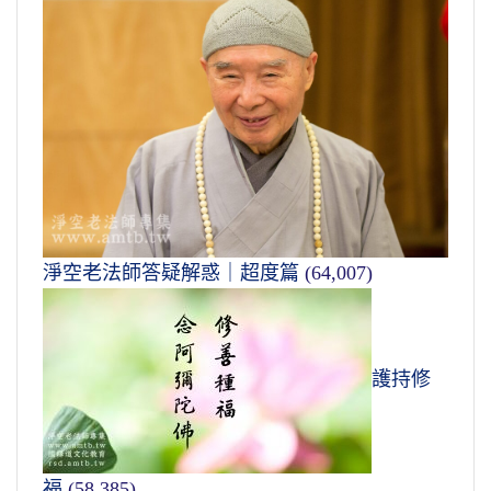
淨空老法師答疑解惑｜超度篇
(64,007)
護持修
福
(58,385)