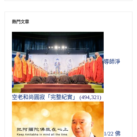
熱門文章
導師淨
空老和尚圓寂「完整紀實」
(494,321)
1/22 佛