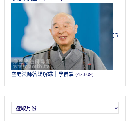
淨
空老法師答疑解惑｜學佛篇
(47,809)