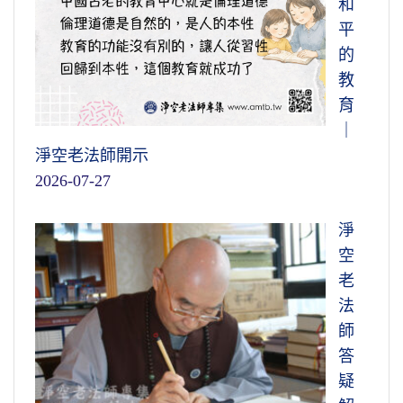
和
平
的
教
育
｜
淨空老法師開示
2026-07-27
淨
空
老
法
師
答
疑