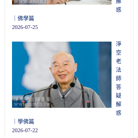
解
惑
｜佛學篇
2026-07-25
淨
空
老
法
師
答
疑
解
惑
｜學佛篇
2026-07-22