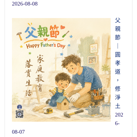
2026-08-08
父
親
節
｜
圓
孝
道
，
修
淨
土
202
6-
08-07