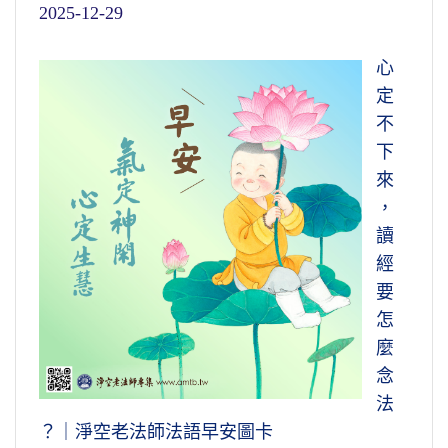
2025-12-29
心
定
不
下
來
，
讀
經
要
怎
麼
念
法
？｜淨空老法師法語早安圖卡