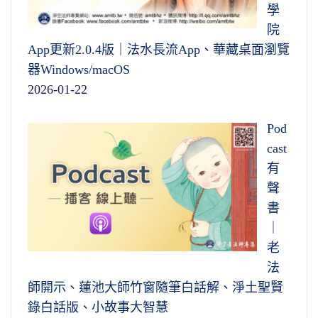
學
院
App更新2.0.4版｜法水長流App、華藏桌面瀏覽
器Windows/macOS
2026-01-22
Pod
cast
有
聲
書
｜
老
法
師開示、蓮池大師竹窗隨筆白話解、淨土聖賢
錄白話版、小故事大智慧