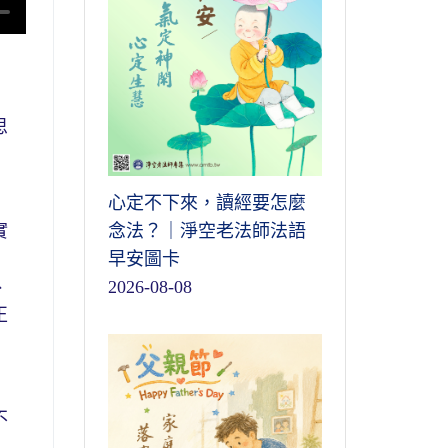
思
心定不下來，讀經要怎麼
實
念法？｜淨空老法師法語
早安圖卡
、
2026-08-08
正
不