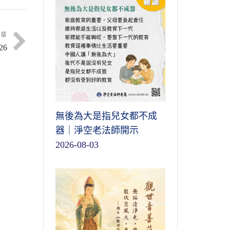
凡
要
，
後
萬
意
文章
離
門
6
面
我
聽
，
密
？
那
十
好
離
皆
上
無後為大是指兒女都不成
障
真
麼
器｜淨空老法師開示
會
2026-08-03
兩
法
佛
成
是
正
你
那
這
所
兩
體
。