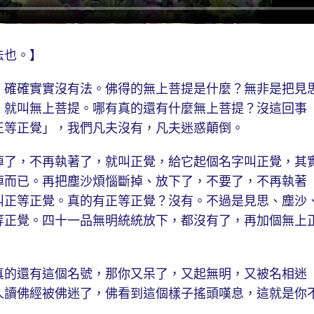
法也。】
確確實實沒有法。佛得的無上菩提是什麼？無非是把見
，就叫無上菩提。哪有真的還有什麼無上菩提？沒這回事
正等正覺」，我們凡夫沒有，凡夫迷惑顛倒。
了，不再執著了，就叫正覺，給它起個名字叫正覺，其
掉而已。再把塵沙煩惱斷掉、放下了，不要了，不再執著
叫正等正覺。真的有正等正覺？沒有。不過是見思、塵沙
等正覺。四十一品無明統統放下，都沒有了，再加個無上
的還有這個名號，那你又呆了，又起無明，又被名相迷
人讀佛經被佛迷了，佛看到這個樣子搖頭嘆息，這就是你