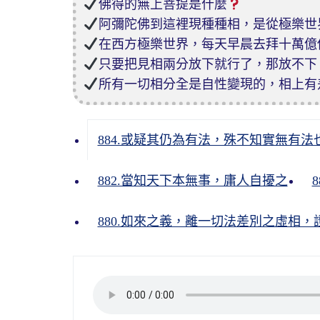
佛得的無上菩提是什麼
阿彌陀佛到這裡現種種相，是從極樂世
在西方極樂世界，每天早晨去拜十萬億
只要把見相兩分放下就行了，那放不下
所有一切相分全是自性變現的，相上有
884.或疑其仍為有法，殊不知實無有法
882.當知天下本無事，庸人自擾之
880.如來之義，離一切法差別之虛相