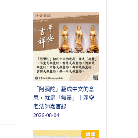
「阿彌陀」翻成中文的意
思，就是「無量」｜淨空
老法師嘉言錄
2026-08-04
。
不
。
門