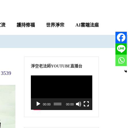
宣流
護持修福
世界淨宗
AI雲端法座
淨空老法師YOUTUBE直播台
3539
視
訊
播
放
00:00
00:00
器