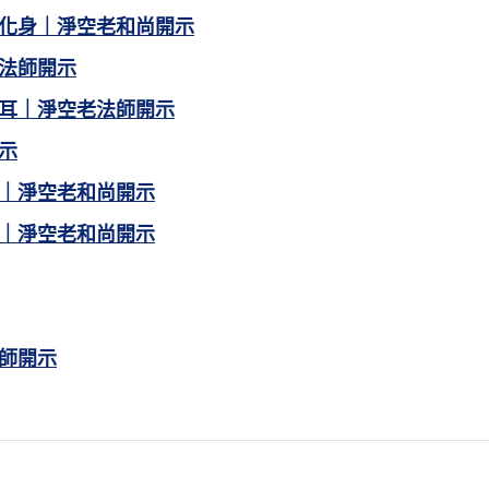
化身｜淨空老和尚開示
法師開示
耳｜淨空老法師開示
示
｜淨空老和尚開示
｜淨空老和尚開示
師開示
來便是，自在何如。】
證一切法一如之真性。不見有諸法差別之相，是之謂如
，皆不可取，不可說，唯證方知。】
是「來」。真如無際，故來亦無際。真如不動，故來亦
】
來者也。當知名為如來者，為明其來無來相，故曰「如」
活的美滿，拈來便是，「是」就是大圓滿、大自在，宗
「法尚應捨，何況非法」，如來所說一切法，就是一切