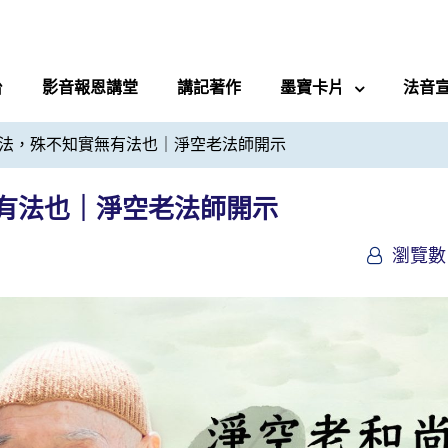
台
影音報恩講堂
講記著作
墨寶卡片
法音
法，殊不知實無有法也｜淨空老法師開示
有法也｜淨空老法師開示
瀏覽數 