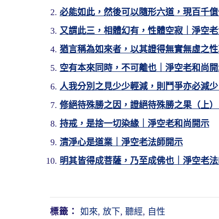
必能如此，然後可以隨形六道，現百千億
又謂此三，相體幻有，性體空寂｜淨空老
猶言稱為如來者，以其證得無實無虛之性
空有本來同時，不可離也｜淨空老和尚開
人我分別之見少少輕減，則鬥爭亦必減少
修絕待殊勝之因，證絕待殊勝之果（上）
持戒，是捨一切染緣｜淨空老和尚開示
清淨心是道業｜淨空老法師開示
明其皆得成菩薩，乃至成佛也｜淨空老法
【當知天下本無事，庸人自擾之。拈
【如來之義，離一切法差別之虛相，
【著於如，非諸法也。故如來所說法
【唯佛如來，證性一如，則盡真如際
不見有一法獨異之相，是之謂諸法如。
動。雖名曰來，實則來而無來，無來而
這四句是形容學佛那個生活之樂，生
佛在這個經上講得很清楚、很明白，
標籤：
如來
,
放下
,
聽經
,
自性