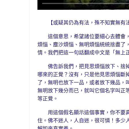
【或疑其仍為有法，殊不知實無有
這個意思，希望諸位要細心去體會，
煩惱、塵沙煩惱、無明煩惱統統捨盡了
情。我們把這一句話翻成中文是「無上
佛告訴我們，把見思煩惱放下、捨掉
哪來的正覺？沒有，只是他見思煩惱斷
了，無明也放下一品，或者放下幾品，
無明放下幾分而已，就叫它個名字叫正
等正覺。
用這個假名顯示這個事實，你不要真
住。佛不迷人，人自迷，很可憐！多少
解如來真實義。