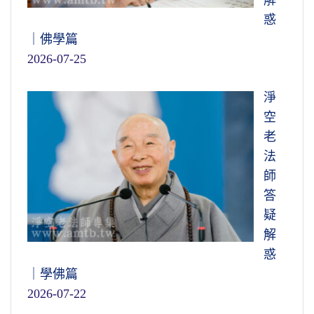
惑
｜佛學篇
2026-07-25
淨
空
老
法
師
答
疑
解
惑
｜學佛篇
2026-07-22