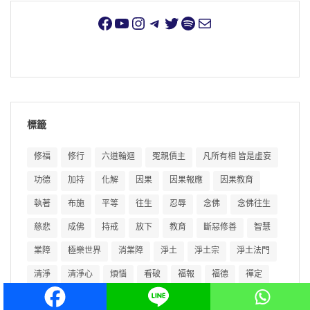
標籤
修福
修行
六道輪迴
冤親債主
凡所有相 皆是虛妄
功德
加持
化解
因果
因果報應
因果教育
執著
布施
平等
往生
忍辱
念佛
念佛往生
慈悲
成佛
持戒
放下
教育
斷惡修善
智慧
業障
極樂世界
消業障
淨土
淨土宗
淨土法門
清淨
清淨心
煩惱
看破
福報
福德
禪定
自性
菩提心
西方極樂世界
輪迴
阿彌陀佛