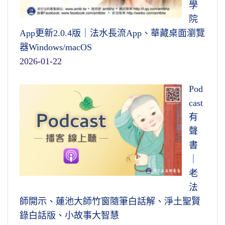
學
院
App更新2.0.4版｜法水長流App、華藏桌面瀏覽
器Windows/macOS
2026-01-22
Pod
cast
有
聲
書
｜
老
法
師開示、蓮池大師竹窗隨筆白話解、淨土聖賢
錄白話版、小故事大智慧