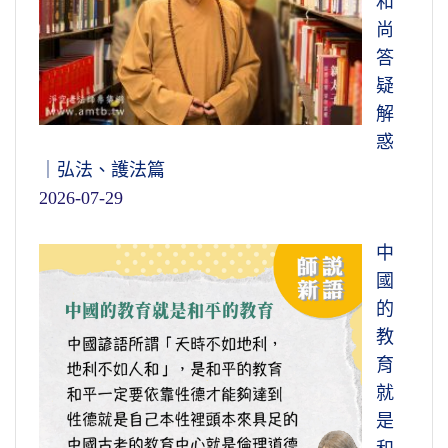
和
尚
答
疑
解
惑
｜弘法、護法篇
2026-07-29
中
國
的
教
育
就
是