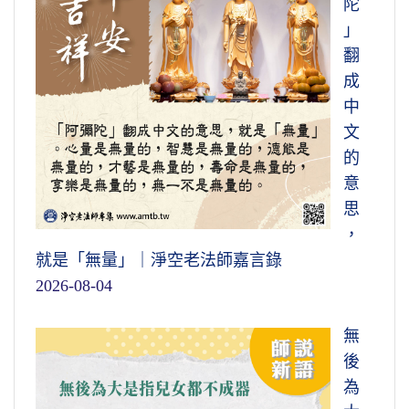
陀
」
翻
成
中
文
的
意
思
，
就是「無量」｜淨空老法師嘉言錄
2026-08-04
無
後
為