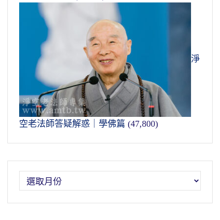
淨
空老法師答疑解惑｜學佛篇
(47,800)