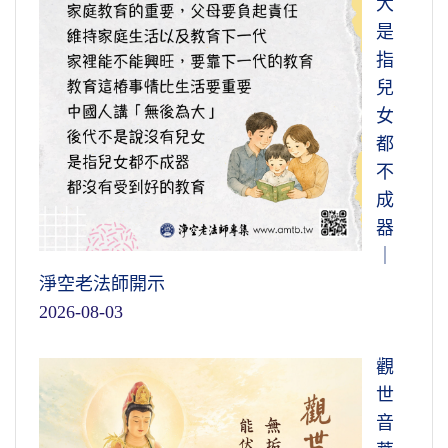
大
是
指
兒
女
都
不
成
器
｜
淨空老法師開示
2026-08-03
觀
世
音