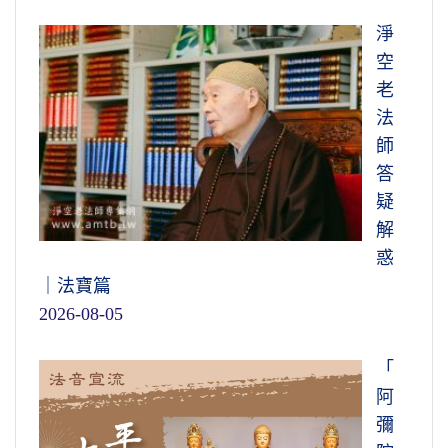
淨
空
老
法
師
答
疑
解
惑
｜法寶篇
2026-08-05
「
阿
彌