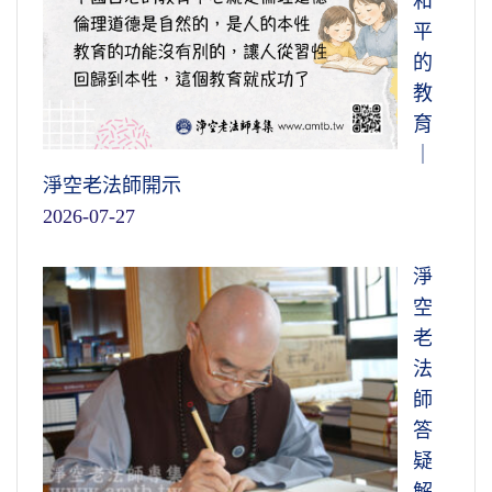
和
平
的
教
育
｜
淨空老法師開示
2026-07-27
淨
空
老
法
師
答
疑
解