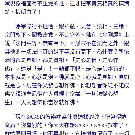
滅現象裡面有不生滅的性，這才把事實真相真的搞清
楚、搞明白了！
淨宗修行不迷信，跟華嚴、天台、法相、三論，
宗門教下、顯教密教，不比它差。佛在《金剛經》上
說「法門平等，無有高下」。淨宗不在法門之外，跟
其他的一切法門真的是平等沒有高下。為什麼？所依
憑的都是真如，都是實相。「是心是佛，是心作
佛」，這是「是」！一點都不錯。是心是佛本有的，
本來就是，心就是佛，佛就是心；心就是真如，真如
就是心。現在你又發心想作佛，你想想看你能不能成
佛？釋迦牟尼佛在大乘經上常講「一切法從心想
生」，天天想佛你當然就作佛。
現在SARS的傳染病為什麼這樣的兇？傳染得這
麼廣？沒有別的，你天天在想SARS，SARS就來了，
就這麼回事情。你不再想它，它慢慢就沒有了。一切