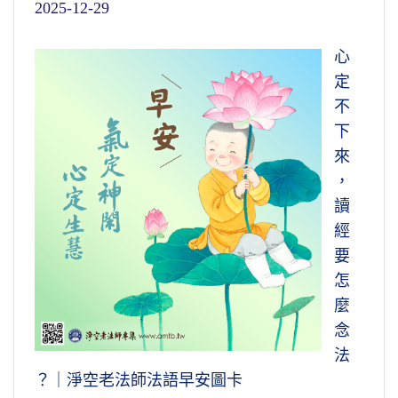
2025-12-29
心
定
不
下
來
，
讀
經
要
怎
麼
念
法
？｜淨空老法師法語早安圖卡