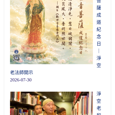
菩
薩
成
道
紀
念
日
｜
淨
空
老法師開示
2026-07-30
淨
空
老