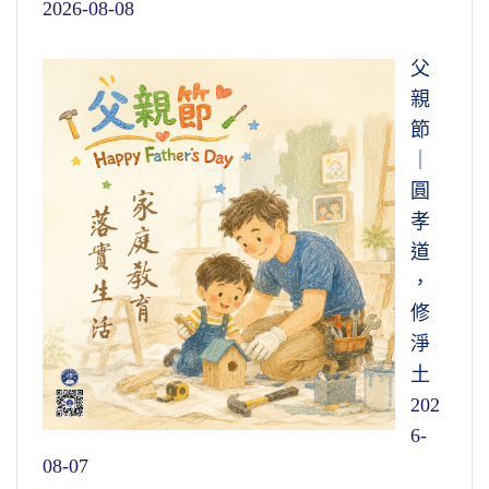
2026-08-08
父
親
節
｜
圓
孝
道
，
修
淨
土
202
6-
08-07