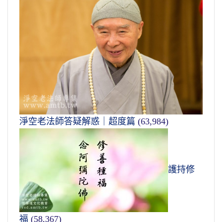
淨空老法師答疑解惑｜超度篇
(63,984)
護持修
福
(58,367)