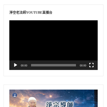
淨空老法師YOUTUBE直播台
視
訊
播
放
器
00:00
00:00