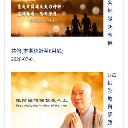
各
地
發
起
念
佛
共修(本期統計至8月底)
2026-07-01
1/22
佛
陀
教
育
網
路