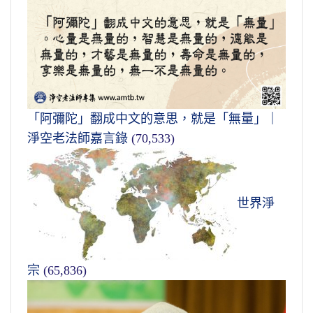
「阿彌陀」翻成中文的意思，就是「無量」｜
淨空老法師嘉言錄
(70,533)
世界淨
宗
(65,836)