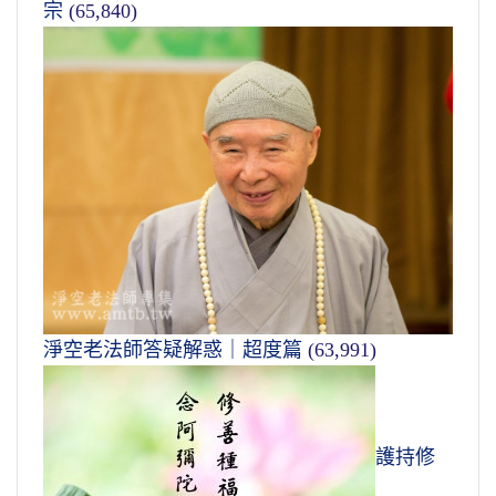
宗
(65,840)
淨空老法師答疑解惑｜超度篇
(63,991)
護持修