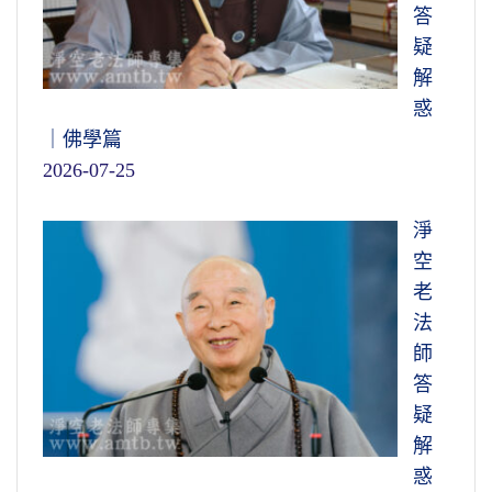
答
疑
解
惑
｜佛學篇
2026-07-25
淨
空
老
法
師
答
疑
解
惑