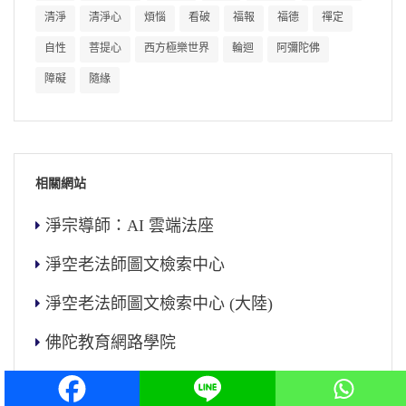
清淨
清淨心
煩惱
看破
福報
福德
禪定
自性
菩提心
西方極樂世界
輪迴
阿彌陀佛
障礙
隨緣
相關網站
淨宗導師：AI 雲端法座
淨空老法師圖文檢索中心
淨空老法師圖文檢索中心 (大陸)
佛陀教育網路學院
儒釋道文化教育網