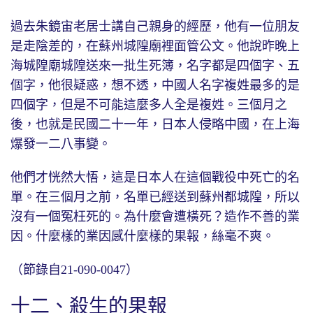
過去朱鏡宙老居士講自己親身的經歷，他有一位朋友
是走陰差的，在蘇州城隍廟裡面管公文。他說昨晚上
海城隍廟城隍送來一批生死簿，名字都是四個字、五
個字，他很疑惑，想不透，中國人名字複姓最多的是
四個字，但是不可能這麼多人全是複姓。三個月之
後，也就是民國二十一年，日本人侵略中國，在上海
爆發一二八事變。
他們才恍然大悟，這是日本人在這個戰役中死亡的名
單。在三個月之前，名單已經送到蘇州都城隍，所以
沒有一個冤枉死的。為什麼會遭橫死？造作不善的業
因。什麼樣的業因感什麼樣的果報，絲毫不爽。
（節錄自21-090-0047）
十二、殺生的果報