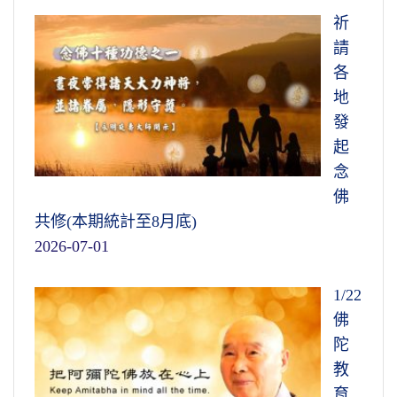
祈
請
各
地
發
起
念
佛
共修(本期統計至8月底)
2026-07-01
1/22
佛
陀
教
育