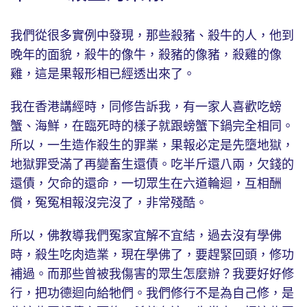
我們從很多實例中發現，那些殺豬、殺牛的人，他到
晚年的面貌，殺牛的像牛，殺豬的像豬，殺雞的像
雞，這是果報形相已經透出來了。
我在香港講經時，同修告訴我，有一家人喜歡吃螃
蟹、海鮮，在臨死時的樣子就跟螃蟹下鍋完全相同。
所以，一生造作殺生的罪業，果報必定是先墮地獄，
地獄罪受滿了再變畜生還債。吃半斤還八兩，欠錢的
還債，欠命的還命，一切眾生在六道輪迴，互相酬
償，冤冤相報沒完沒了，非常殘酷。
所以，佛教導我們冤家宜解不宜結，過去沒有學佛
時，殺生吃肉造業，現在學佛了，要趕緊回頭，修功
補過。而那些曾被我傷害的眾生怎麼辦？我要好好修
行，把功德迴向給牠們。我們修行不是為自己修，是