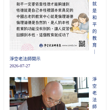
就
是
和
平
的
教
育
｜
淨空老法師開示
2026-07-27
淨
空
老
法
師