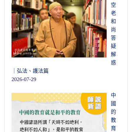
空
老
和
尚
答
疑
解
惑
｜弘法、護法篇
2026-07-29
中
國
的
教
育