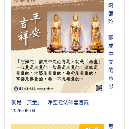
阿
彌
陀
」
翻
成
中
文
的
意
思
，
就是「無量」｜淨空老法師嘉言錄
2026-08-04
無