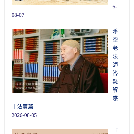
6-
08-07
淨
空
老
法
師
答
疑
解
惑
｜法寶篇
2026-08-05
「