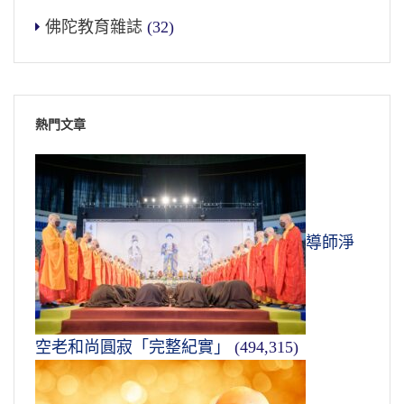
佛陀教育雜誌
(32)
熱門文章
導師淨
空老和尚圓寂「完整紀實」
(494,315)