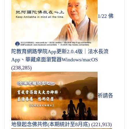
1/22 佛
陀教育網路學院App更新2.0.4版｜法水長流
App、華藏桌面瀏覽器Windows/macOS
(238,285)
祈請各
地發起念佛共修(本期統計至8月底)
(221,913)