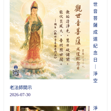
世
音
菩
薩
成
道
紀
念
日
｜
淨
空
老法師開示
2026-07-30
淨