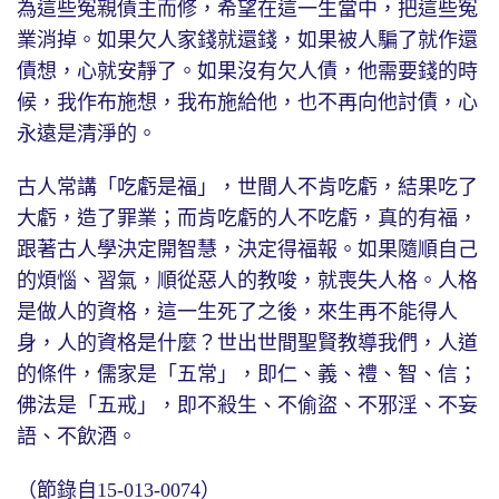
為這些冤親債主而修，希望在這一生當中，把這些冤
業消掉。如果欠人家錢就還錢，如果被人騙了就作還
債想，心就安靜了。如果沒有欠人債，他需要錢的時
候，我作布施想，我布施給他，也不再向他討債，心
永遠是清淨的。
古人常講「吃虧是福」，世間人不肯吃虧，結果吃了
大虧，造了罪業；而肯吃虧的人不吃虧，真的有福，
跟著古人學決定開智慧，決定得福報。如果隨順自己
的煩惱、習氣，順從惡人的教唆，就喪失人格。人格
是做人的資格，這一生死了之後，來生再不能得人
身，人的資格是什麼？世出世間聖賢教導我們，人道
的條件，儒家是「五常」，即仁、義、禮、智、信；
佛法是「五戒」，即不殺生、不偷盜、不邪淫、不妄
語、不飲酒。
（節錄自15-013-0074）