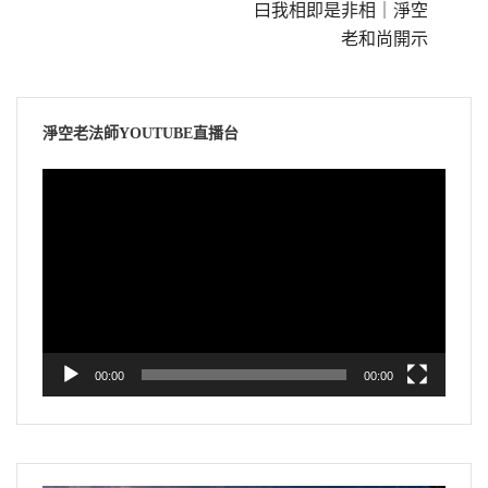
曰我相即是非相｜淨空
老和尚開示
淨空老法師YOUTUBE直播台
視
訊
播
放
器
00:00
00:00