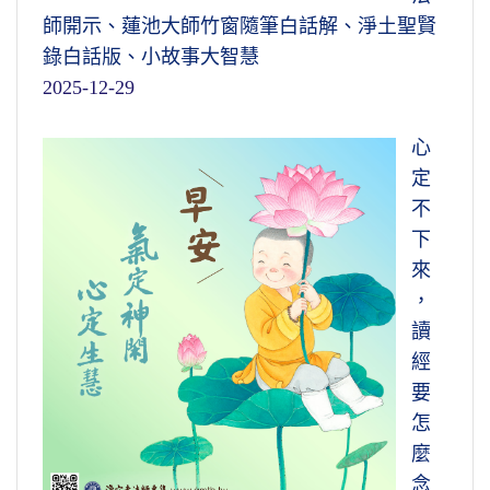
師開示、蓮池大師竹窗隨筆白話解、淨土聖賢
錄白話版、小故事大智慧
2025-12-29
心
定
不
下
來
，
讀
經
要
怎
麼
念