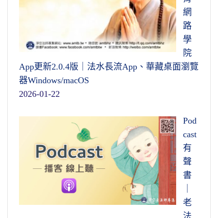
網
路
學
院
App更新2.0.4版｜法水長流App、華藏桌面瀏覽
器Windows/macOS
2026-01-22
Pod
cast
有
聲
書
｜
老
法