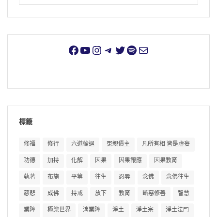
標籤
修福
修行
六道輪迴
冤親債主
凡所有相 皆是虛妄
功德
加持
化解
因果
因果報應
因果教育
執著
布施
平等
往生
忍辱
念佛
念佛往生
慈悲
成佛
持戒
放下
教育
斷惡修善
智慧
業障
極樂世界
消業障
淨土
淨土宗
淨土法門