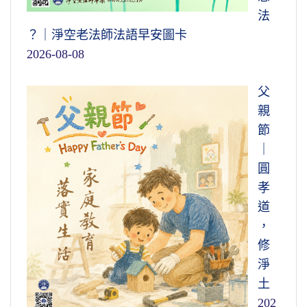
法
？｜淨空老法師法語早安圖卡
2026-08-08
父
親
節
｜
圓
孝
道
，
修
淨
土
202