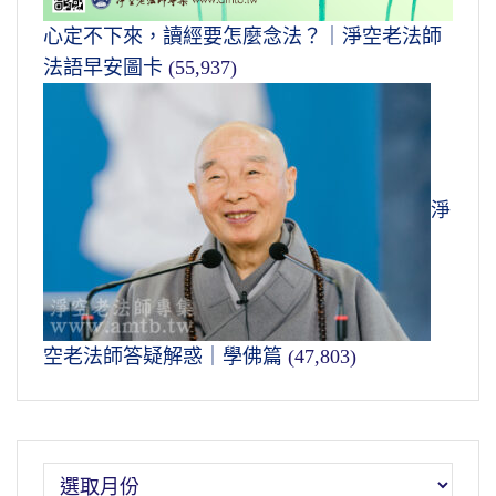
心定不下來，讀經要怎麼念法？｜淨空老法師
法語早安圖卡
(55,937)
淨
空老法師答疑解惑｜學佛篇
(47,803)