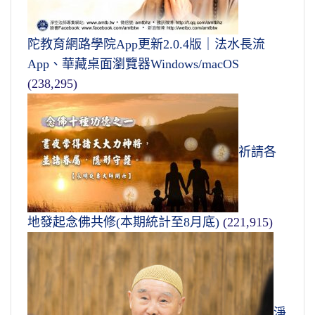
陀教育網路學院App更新2.0.4版｜法水長流
App、華藏桌面瀏覽器Windows/macOS
(238,295)
祈請各
地發起念佛共修(本期統計至8月底)
(221,915)
淨