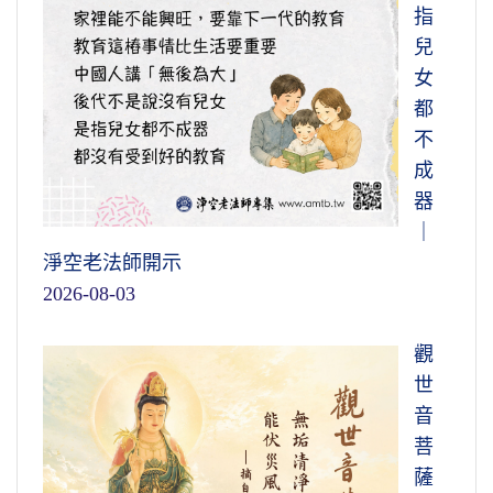
指
兒
女
都
不
成
器
｜
淨空老法師開示
2026-08-03
觀
世
音
菩
薩