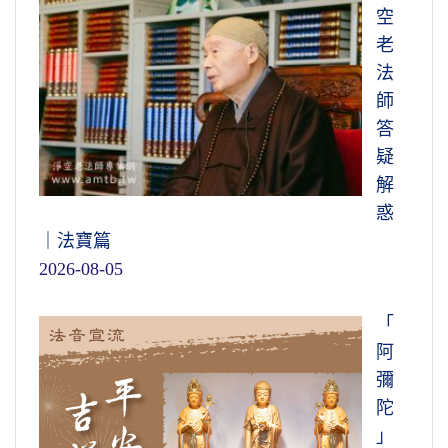
空
老
法
師
答
疑
解
惑
｜法寶篇
2026-08-05
「
阿
彌
陀
」