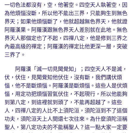
一切色法都沒有，空，他著空。四空天人執著空，因
為他煩惱沒斷，所以他不能出三界，只能夠生到無色
界天；如果他煩惱斷了，他就超越無色界天，他就證
阿羅漢果。阿羅漢跟無色界天人差別就在此地。無色
界天人那個定也了不起，四禪八定，他是修到三界之
內最高級的禪定；阿羅漢的禪定比他更深一層，突破
三界了。
阿羅漢「滅一切見聞覺知」；四空天人不是滅，
伏，伏住，見聞覺知他伏住，沒有斷，我們講伏煩
惱，他不是斷煩惱。阿羅漢是斷煩惱。這些人是伏煩
惱，用定功把煩惱習氣伏住，不起現行，所以他能夠
到第八定，到這裡就到頭了，不能再超越了。這些
人，四禪八定的人比不上須陀洹，須陀洹到不了這個
功夫，須陀洹天上人間還七次往來。為什麼須陀洹稱
聖人，第八定功夫的不能稱聖人？這一點大家一定要