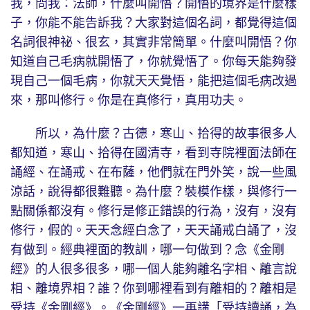
我，問我：法師，什麼叫開悟？開悟的境界是什麼樣
子，你能不能告訴我？大家對這個名詞，都覺得這個
名詞很神祕、很玄，其實非常簡單。什麼叫開悟？你
知道自己毛病就開悟了，你就覺悟了。你每天能夠發
現自己一個毛病，你就天天覺悟，能把這個毛病改過
來，那叫修行。你是在真修行，真用功夫。
所以，為什麼？古德，寒山、拾得的故事很多人
都知道，寒山、拾得在國清寺，看到寺院裡面法師在
誦經、在誦戒、在布薩，他們就在門外笑，說一些風
涼話，說得都很難聽。為什麼？裝模作樣，與修行一
點關係都沒有。修行是修正錯誤的行為，沒有，沒有
修行，假的。天天念經白念了，天天誦戒白誦了，沒
有做到。經典裡面的教訓，哪一句做到？念《金剛
經》的人很多很多，哪一個人能夠離名字相、離言說
相、離境界相？誰？你到哪裡看到有離相的？離相是
受持《金剛經》。《金剛經》一再講「受持讀誦，為