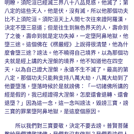
明瞭，須陀洹已經滅三界八十八品見惑，他滅了；第
八定的這些天人，他是伏，沒有滅，所以他那個功夫
比不上須陀洹。須陀洹天上人間七次往來證阿羅漢，
決定不墮三惡道；但是往生到無色界天的人，壽命到
了之後，壽命到就是定功失掉，一定墮阿鼻地獄，他
墮三途。這個佛在《楞嚴經》上說得很清楚，他為什
麼會墮三途？謗法。他不曉得自己境界，以為那個功
夫就是經上講的大涅槃的境界，他不知道他在四空
天，以為自己證大涅槃，永遠不生不滅了。最高的第
八定，那個功夫只能夠支持八萬大劫，八萬大劫到了
他要墮落，墮落時候於是就謗佛：「一切諸佛所講的
經是假的，我已經證得大涅槃，怎麼還會退轉、還會
退墮？」因為這一念，這一念叫謗法，毀謗三寶，謗
三寶的罪業墮阿鼻地獄，是這麼個原因。
所以我們對三寶要敬，決定不要去謗。普賢菩薩