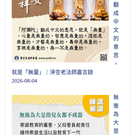
翻
成
中
文
的
意
思
，
就是「無量」｜淨空老法師嘉言錄
2026-08-04
無
後
為
大
是