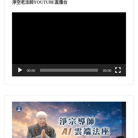
淨空老法師YOUTUBE直播台
視
訊
播
放
器
00:00
00:00