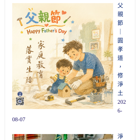
父
親
節
｜
圓
孝
道
，
修
淨
土
202
6-
08-07
淨