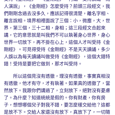
人演說」，《金剛經》怎麼受持？前頭三段經文，我
們剛剛念過去沒多久，應該記得很清楚，離名字相、
離言說相。境界相裡面說了三個：小，微塵，大，世
界，第三個，三十二相，身相；這三段經文合起來
講，它的意思就是叫我們不可以執著身心世界，身心
世界一切放下，再不掛在心上，這個人才叫受持《金
剛經》。可見得受持《金剛經》不是天天讀誦，多少
人誤以為每天讀誦叫做受持《金剛經》，這個大錯特
錯！受持是要把它做到，那才叫受持。
所以這個見沒有透徹，理沒有透徹，事實真相沒
有透徹，他才有守，才有執著。如果真的透徹了，當
然放下。我跟你們講過了，立刻放下，絕對沒有憂慮
了。為什麼？知道統統是假的。你有財產，你有房
子，想想哪個兒子對我不錯，要怎麼樣交給他？這都
是放不下。交給人家還沒有放下，真放下了，一切隨