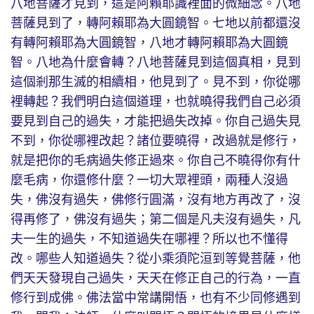
八地菩薩才見到，這是阿賴耶識裡面的微細念。八地
菩薩見到了，轉阿賴耶為大圓鏡智。七地以前都還沒
有轉阿賴耶為大圓鏡智，八地才轉阿賴耶為大圓鏡
智。八地為什麼會轉？八地菩薩見到這個真相，見到
這個剎那生滅的相續相，他見到了。見不到，你從哪
裡轉起？我們明白這個道理，也就曉得我們自己必須
要見到自己的過失，才能把過失改掉。你自己過失見
不到，你從哪裡改起？諸位要曉得，改過就是修行，
就是把你的毛病過失修正過來。你自己不曉得你有什
麼毛病，你還修什麼？一切大眾裡頭，兩種人沒過
失，佛沒有過失，佛修行圓滿，沒有地方再改了，沒
得再修了，佛沒有過失；第二個是凡夫沒有過失，凡
夫一生的過失，不知道過失在哪裡？所以也不懂得
改。哪些人知道過失？從小乘須陀洹到等覺菩薩，他
們天天發現自己過失，天天在修正自己的行為，一直
修行到成佛。佛法當中常講開悟，也有不少同修遇到