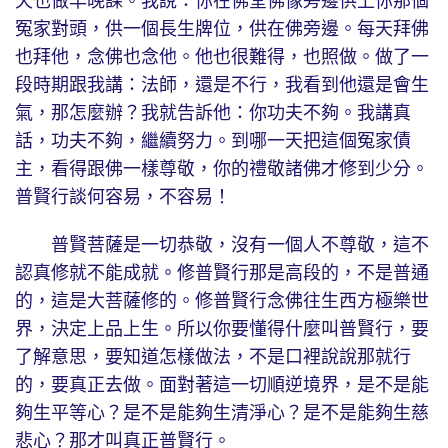
天也做早晚課。我說：你在佛堂佛像旁邊供上你那個
冤家對頭，供一個長生牌位，供在佛旁邊。每天拜佛
也拜他，念佛也念他。他也很難得，也照做。做了一
段時期跟我講：法師，還是不行，我看到他還是會生
氣，那怎麼辦？我就告訴他：你功夫不夠。我講真
話，功夫不夠，繼續努力。到哪一天把這個冤家債
主，看得跟佛一樣尊敬，你的禮敬諸佛才修到少分。
普賢行談何容易，不容易！
普賢菩薩是一切恭敬，沒有一個人不尊敬，這不
認真修就不能成就。修普賢行那是高段的，不是普通
的，這是大菩薩修的。修普賢行念佛往生西方極樂世
界，決定上品上生。所以你要懂得什麼叫普賢行，要
了解意思，要知道怎樣做法，不是口裡說說那就行
的，要真正去做。面對著這一切順逆境界，是不是能
夠生平等心？是不是能夠生清淨心？是不是能夠生慈
悲心？那才叫真正普賢行。