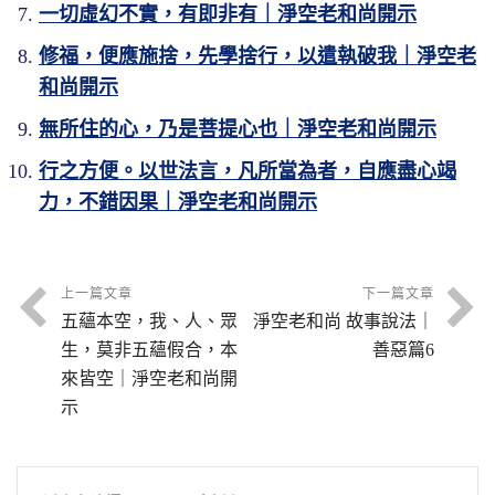
一切虛幻不實，有即非有｜淨空老和尚開示
修福，便應施捨，先學捨行，以遣執破我｜淨空老
和尚開示
無所住的心，乃是菩提心也｜淨空老和尚開示
行之方便。以世法言，凡所當為者，自應盡心竭
力，不錯因果｜淨空老和尚開示
上一篇文章
下一篇文章
五蘊本空，我、人、眾
淨空老和尚 故事說法｜
生，莫非五蘊假合，本
善惡篇6
來皆空｜淨空老和尚開
示