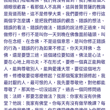
教給我們禮敬諸佛，我們有沒有做到？我們看這個人
順眼很歡喜，看那個人不高興，這與普賢菩薩的教誨
是背道而馳，這不是修學大乘。我們要修行，修行這
兩個字怎麼講，是把我們錯誤的觀念、錯誤的想法、
錯誤的看法、錯誤的做法、錯誤的說法修正過來，叫
做修行。修行不是叫你一天到晚在佛像面前磕頭，叫
你在念經、在念佛，不是這個意思，是叫你修正錯誤
的行為。錯誤的行為如果不修正，你天天拜佛、念
佛，還是要墮三途，這個諸位要知道。佛法是心法，
要在心地上用功夫，不在形式。要修一個真正能夠敬
人，能夠尊敬別人，能夠愛護大眾，要從這個地方
修。修禮敬要從哪裡修起？從那個冤家對頭修起，我
最討厭的人，最可恨的人，我先要尊敬他，對他都能
尊敬了，那其他一切沒話說了。過去一個同修問過
我：法師，那要怎麼做法？我說：你家有沒有供佛
堂？他說：我家有佛堂。你每天有沒有做早晚課？每