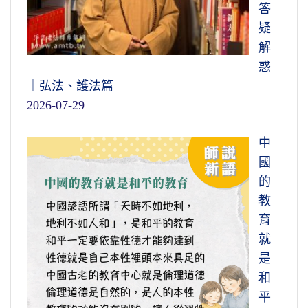
答
疑
解
惑
｜弘法、護法篇
2026-07-29
中
國
的
教
育
就
是
和
平