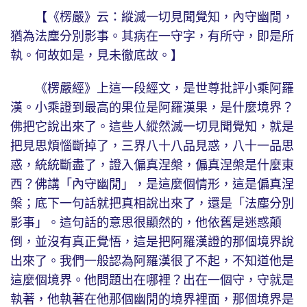
【《楞嚴》云：縱滅一切見聞覺知，內守幽閒，
猶為法塵分別影事。其病在一守字，有所守，即是所
執。何故如是，見未徹底故。】
《楞嚴經》上這一段經文，是世尊批評小乘阿羅
漢。小乘證到最高的果位是阿羅漢果，是什麼境界？
佛把它說出來了。這些人縱然滅一切見聞覺知，就是
把見思煩惱斷掉了，三界八十八品見惑，八十一品思
惑，統統斷盡了，證入偏真涅槃，偏真涅槃是什麼東
西？佛講「內守幽閒」，是這麼個情形，這是偏真涅
槃；底下一句話就把真相說出來了，還是「法塵分別
影事」。這句話的意思很顯然的，他依舊是迷惑顛
倒，並沒有真正覺悟，這是把阿羅漢證的那個境界說
出來了。我們一般認為阿羅漢很了不起，不知道他是
這麼個境界。他問題出在哪裡？出在一個守，守就是
執著，他執著在他那個幽閒的境界裡面，那個境界是