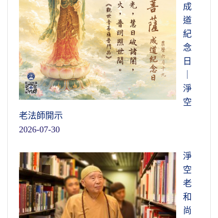
成
道
紀
念
日
｜
淨
空
老法師開示
2026-07-30
淨
空
老
和
尚