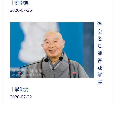
｜佛學篇
2026-07-25
淨
空
老
法
師
答
疑
解
惑
｜學佛篇
2026-07-22