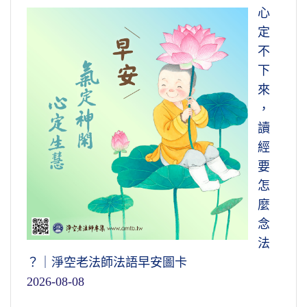
心
定
不
下
來
，
讀
經
要
怎
麼
念
法
？｜淨空老法師法語早安圖卡
2026-08-08