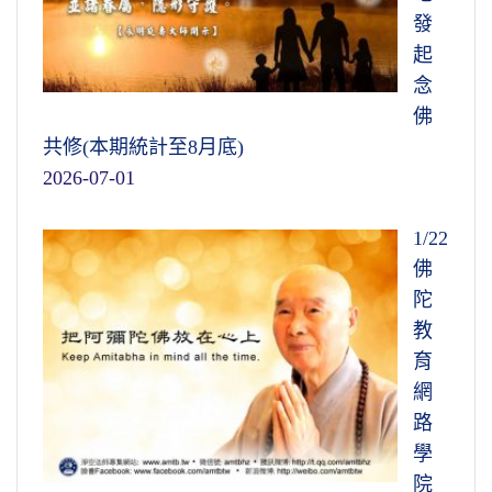
發
起
念
佛
共修(本期統計至8月底)
2026-07-01
1/22
佛
陀
教
育
網
路
學
院