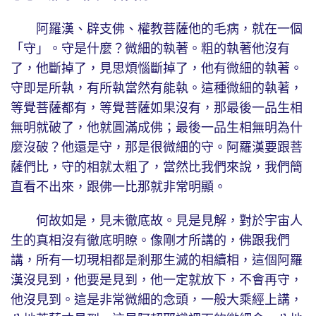
阿羅漢、辟支佛、權教菩薩他的毛病，就在一個
「守」。守是什麼？微細的執著。粗的執著他沒有
了，他斷掉了，見思煩惱斷掉了，他有微細的執著。
守即是所執，有所執當然有能執。這種微細的執著，
等覺菩薩都有，等覺菩薩如果沒有，那最後一品生相
無明就破了，他就圓滿成佛；最後一品生相無明為什
麼沒破？他還是守，那是很微細的守。阿羅漢要跟菩
薩們比，守的相就太粗了，當然比我們來說，我們簡
直看不出來，跟佛一比那就非常明顯。
何故如是，見未徹底故。見是見解，對於宇宙人
生的真相沒有徹底明瞭。像剛才所講的，佛跟我們
講，所有一切現相都是剎那生滅的相續相，這個阿羅
漢沒見到，他要是見到，他一定就放下，不會再守，
他沒見到。這是非常微細的念頭，一般大乘經上講，