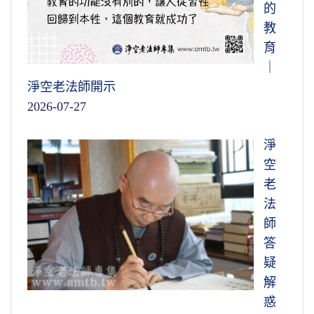
的
教
育
｜
淨空老法師開示
2026-07-27
淨
空
老
法
師
答
疑
解
惑