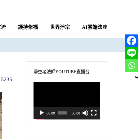
宣流
護持修福
世界淨宗
AI雲端法座
淨空老法師YOUTUBE直播台
5235
視
訊
播
放
00:00
00:00
器