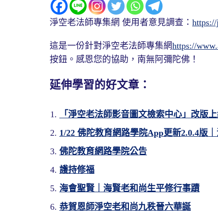
淨空老法師專集網 使用者意見調查：
https:/
這是一份針對淨空老法師專集網
https://www
按鈕。感恩您的協助，南無阿彌陀佛！
延伸學習的好文章：
「淨空老法師影音圖文檢索中心」改版上
1/22 佛陀教育網路學院App更新2.0.4版
佛陀教育網路學院公告
護持修福
海會聖賢｜海賢老和尚生平修行事蹟
恭賀恩師淨空老和尚九秩晉六華誕