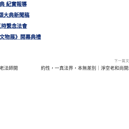
典 紀實報導
讚頌大典新聞稿
恩三時繫念法會
文物展》開幕典禮
下一篇
老法師開
約性，一真法界，本無差別｜淨空老和尚開