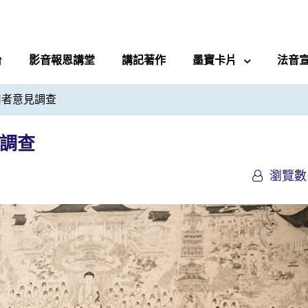
台
影音報恩講堂
講記著作
墨寶卡片
法音
用者意見調查
見調查
瀏覽數 