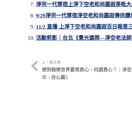
淨宗一代尊宿上淨下空老和尚圓寂荼毗大
9/29淨宗一代尊宿淨空老和尚圓寂傳供
11/2 直播 上淨下空老和尚圓寂百日報
活動剪影｜台北《覺光遠照—淨空老法師
上一篇文章
想到極樂世界要用真心，何謂真心？｜淨空
示．存心篇5