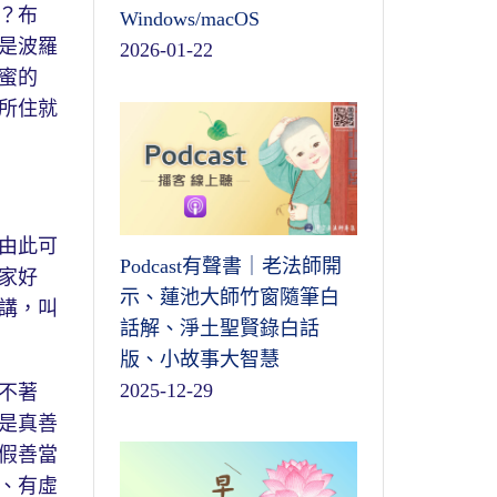
？布
Windows/macOS
是波羅
2026-01-22
蜜的
所住就
由此可
Podcast有聲書｜老法師開
家好
示、蓮池大師竹窗隨筆白
講，叫
話解、淨土聖賢錄白話
版、小故事大智慧
2025-12-29
不著
是真善
假善當
、有虛