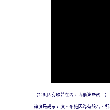
【諸度因有般若在內，皆稱波羅蜜。】
諸度是講前五度。布施因為有般若，所以