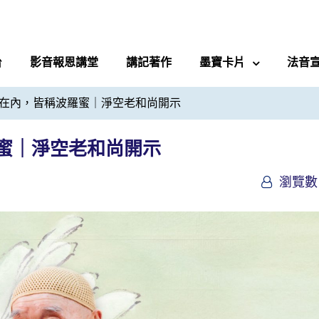
台
影音報恩講堂
講記著作
墨寶卡片
法音
在內，皆稱波羅蜜｜淨空老和尚開示
蜜｜淨空老和尚開示
瀏覽數 