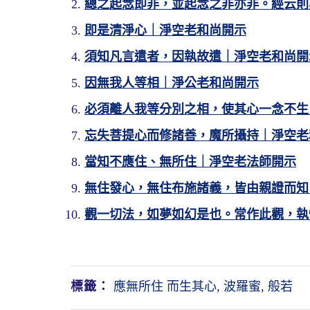
總之起念即非，並起念之非亦非。經云則
即是清淨心｜淨空老和尚開示
須知凡言遣者，因執故遣｜淨空老和尚開
因無我人等相｜淨公老和尚開示
必須離人我等分別之相，使其心一念不生
忘失菩提心而修諸善，魔所攝持｜淨空老
當知不應住、無所住｜淨空老法師開示
無住發心，無住布施諸義，皆由親證而知
觀一切法，如夢如幻是也。常作此觀，執
標籤：
應無所住 而生其心
,
波羅蜜
,
般若