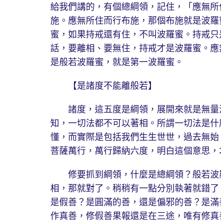
給我們講的，有個總綱領，記住，「應無所
施。應無所住而行布施，那個布施就是波羅
蜜，如果持戒還有住，不叫波羅蜜。持戒只
話，要離相、要無住，持戒才是波羅蜜。應
是般若波羅蜜，就是第一波羅蜜。
【是諸度不能離般若】
諸度，這五度是綱領，展開來就是無量法
知，一切法都不可以著相。所謂一切法是什
懂，而實際是包括我們生生世世，過去無始
菩薩萬行，萬行歸納六度，明白這個意思，
修要抓到綱領，什麼是總綱領？般若波羅
相，那就對了。稍稍有一點分別執著就錯了
是假善？是圓滿的善，還是偏邪的善？是滿
作真善，修假善果報還是在三途，唯有修真