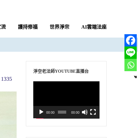
宣流
護持修福
世界淨宗
AI雲端法座
淨空老法師YOUTUBE直播台
1335
視
訊
播
放
00:00
00:00
器