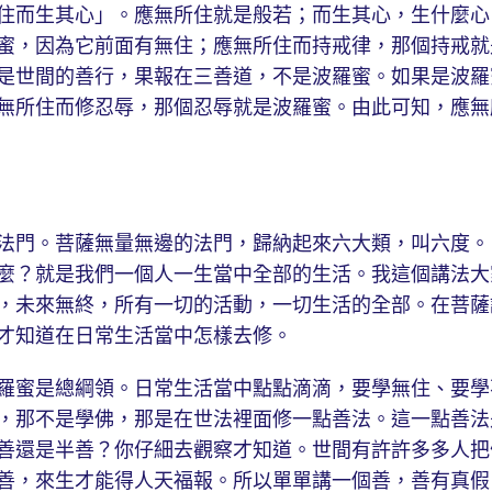
住而生其心」。應無所住就是般若；而生其心，生什麼心
蜜，因為它前面有無住；應無所住而持戒律，那個持戒就
是世間的善行，果報在三善道，不是波羅蜜。如果是波羅
無所住而修忍辱，那個忍辱就是波羅蜜。由此可知，應無
門。菩薩無量無邊的法門，歸納起來六大類，叫六度。
麼？就是我們一個人一生當中全部的生活。我這個講法大
，未來無終，所有一切的活動，一切生活的全部。在菩薩
才知道在日常生活當中怎樣去修。
蜜是總綱領。日常生活當中點點滴滴，要學無住、要學
，那不是學佛，那是在世法裡面修一點善法。這一點善法
善還是半善？你仔細去觀察才知道。世間有許許多多人把
善，來生才能得人天福報。所以單單講一個善，善有真假