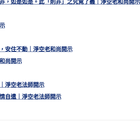
非，如是如是。此「則非」之究竟了義｜淨空老和尚開示
示
，安住不動｜淨空老和尚開示
和尚開示
｜淨空老法師開示
情自遣｜淨空老法師開示