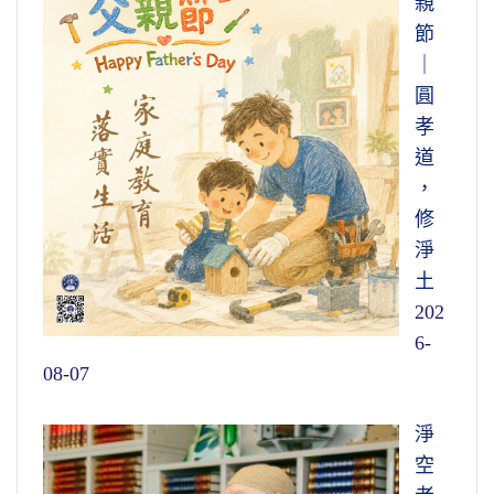
親
節
｜
圓
孝
道
，
修
淨
土
202
6-
08-07
淨
空