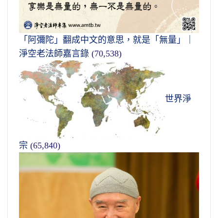
「阿彌陀」翻成中文的意思，就是「無量」｜
淨空老法師嘉言錄
(70,538)
世界淨
宗
(65,840)