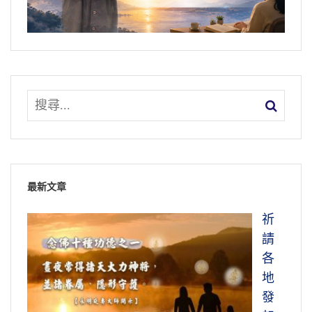
最新文章
祈
請
各
地
發