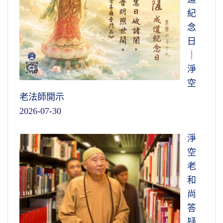
紀
念
日
｜
淨
空
老法師開示
2026-07-30
淨
空
老
和
尚
答
疑