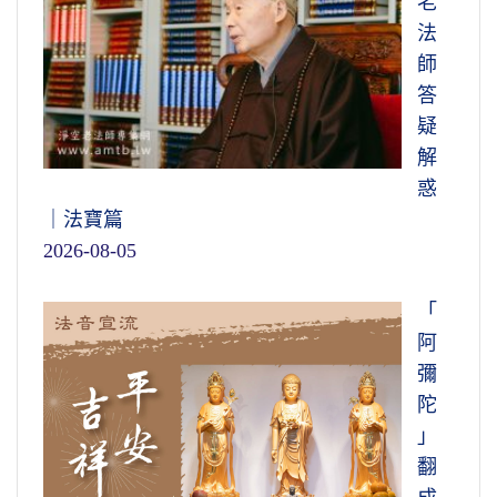
老
法
師
答
疑
解
惑
｜法寶篇
2026-08-05
「
阿
彌
陀
」
翻