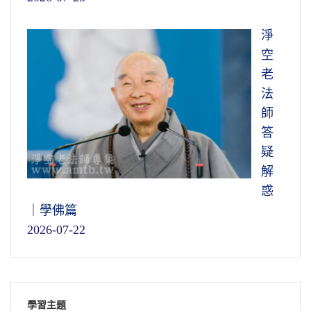
淨
空
老
法
師
答
疑
解
惑
｜學佛篇
2026-07-22
學習主題