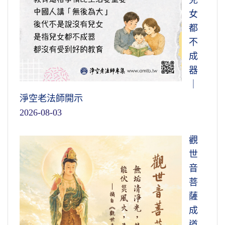
女
都
不
成
器
｜
淨空老法師開示
2026-08-03
觀
世
音
菩
薩
成
道