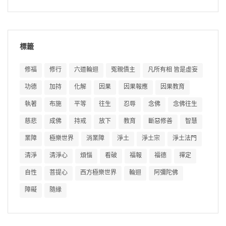
標籤
修福
修行
六道輪迴
冤親債主
凡所有相 皆是虛妄
功德
加持
化解
因果
因果報應
因果教育
執著
布施
平等
往生
忍辱
念佛
念佛往生
慈悲
成佛
持戒
放下
教育
斷惡修善
智慧
業障
極樂世界
消業障
淨土
淨土宗
淨土法門
清淨
清淨心
煩惱
看破
福報
福德
禪定
自性
菩提心
西方極樂世界
輪迴
阿彌陀佛
障礙
隨緣