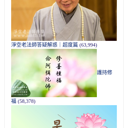
淨空老法師答疑解惑｜超度篇
(63,994)
護持修
福
(58,378)