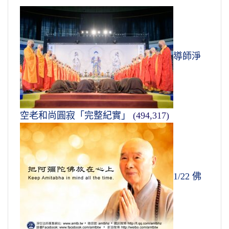
導師淨
空老和尚圓寂「完整紀實」
(494,317)
1/22 佛