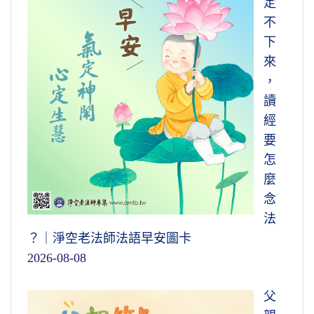
定
不
下
來
，
讀
經
要
怎
麼
念
法
？｜淨空老法師法語早安圖卡
2026-08-08
父