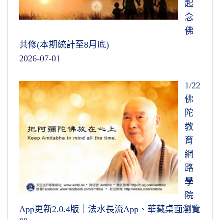
起
念
佛
共修(本期統計至8月底)
2026-07-01
1/22
佛
陀
教
育
網
路
學
院
App更新2.0.4版｜法水長流App、華藏桌面瀏覽