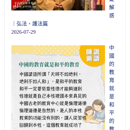
解
惑
｜弘法、護法篇
2026-07-29
中
國
的
教
育
就
是
和
平
的
教