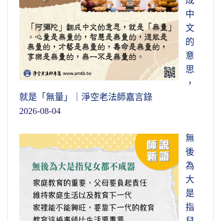
成
中
文
的
意
思
，
就是「無量」｜淨空老法師嘉言錄
2026-08-04
無
後
為
大
是
指
兒