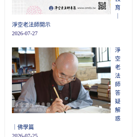
育
｜
淨空老法師開示
2026-07-27
淨
空
老
法
師
答
疑
解
惑
｜佛學篇
2026-07-25