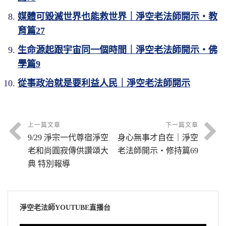
媒體可毀滅世界也能救世界｜淨空老法師開示・教
育篇27
生命源起跟宇宙同一個時間｜淨空老法師開示・佛
學篇9
從事政治就是要利益人民｜淨空老法師開示
上一篇文章
下一篇文章
9/29 淨宗一代尊宿淨空
身心無事才自在｜淨空
老和尚圓寂傳供讚頌大
老法師開示・修持篇69
典 特別報導
淨空老法師YOUTUBE直播台