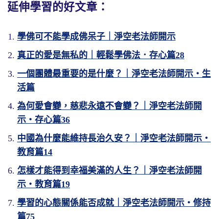
延伸學習的好文章：
學佛可不能學成佛呆子｜淨空老法師開示
真正的愛是無私的｜輕鬆學佛法．存心篇28
一個團體最重要的是什麼？｜淨空老法師開示・生
活篇
為何愛會變，慈悲永遠不會變？｜淨空老法師開
示・存心篇36
中國為什麼能維持長治久安？｜淨空老法師開示・
教育篇14
怎樣才能得到幸福美滿的人生？｜淨空老法師開
示・教育篇19
學習的心態關係能否成就｜淨空老法師開示・修持
篇75