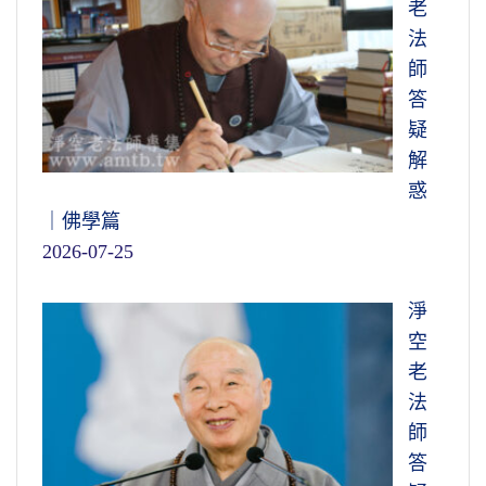
老
法
師
答
疑
解
惑
｜佛學篇
2026-07-25
淨
空
老
法
師
答