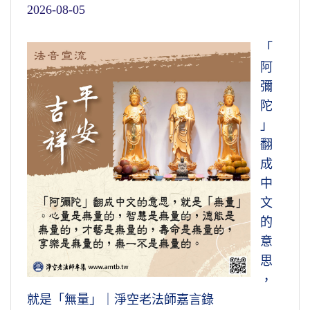
2026-08-05
「
阿
彌
陀
」
翻
成
中
文
的
意
思
，
就是「無量」｜淨空老法師嘉言錄