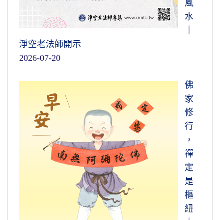
風
水
｜
淨空老法師開示
2026-07-20
佛
家
修
行
，
禪
定
是
樞
紐