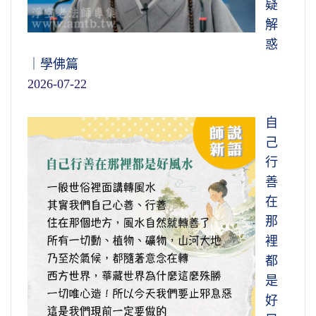
疑
解
惑
｜學佛篇
2026-07-22
自
己
行
善
在
那
裡
都
是
好