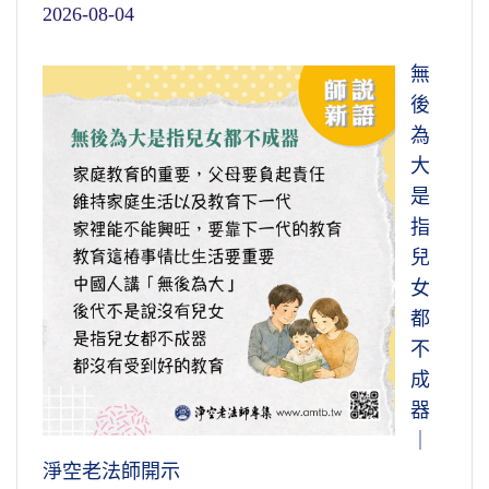
2026-08-04
無
後
為
大
是
指
兒
女
都
不
成
器
｜
淨空老法師開示