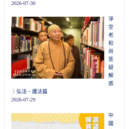
2026-07-30
淨
空
老
和
尚
答
疑
解
惑
｜弘法、護法篇
2026-07-29
中
國