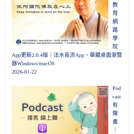
教
育
網
路
學
院
App更新2.0.4版｜法水長流App、華藏桌面瀏覽
器Windows/macOS
2026-01-22
Pod
cast
有
聲
書
｜