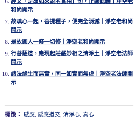
經文「是故如來說名實相」句，正顯此義｜淨空老
和尚開示
故瞋心一起，菩提種子，便完全消滅｜淨空老和尚
開示
是故圓人一修一切修｜淨空老和尚開示
行菩薩道，應現起莊嚴妙相之清淨土｜淨空老法師
開示
諸法緣生而無實，同一如實而無虛｜淨空老法師開
示
標籤：
感應
,
感應道交
,
清淨心
,
真心