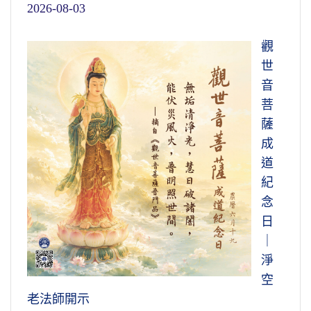
2026-08-03
觀
世
音
菩
薩
成
道
紀
念
日
｜
淨
空
老法師開示