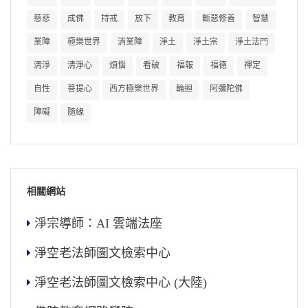
慈悲
成佛
持戒
放下
教育
斷惡修善
智慧
業障
極樂世界
消業障
淨土
淨土宗
淨土法門
清淨
清淨心
煩惱
看破
福報
福德
禪定
自性
菩提心
西方極樂世界
輪迴
阿彌陀佛
障礙
隨緣
相關網站
淨宗導師：AI 雲端法座
淨空老法師圖文檢索中心
淨空老法師圖文檢索中心 (大陸)