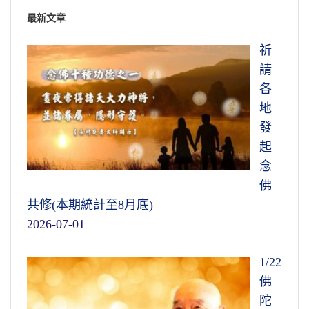
最新文章
祈
請
各
地
發
起
念
佛
共修(本期統計至8月底)
2026-07-01
1/22
佛
陀