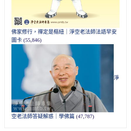
佛家修行，禪定是樞紐｜淨空老法師法語早安
圖卡
(55,846)
淨
空老法師答疑解惑｜學佛篇
(47,787)