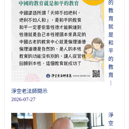
的
教
育
就
是
和
平
的
教
育
｜
淨空老法師開示
2026-07-27
淨
空