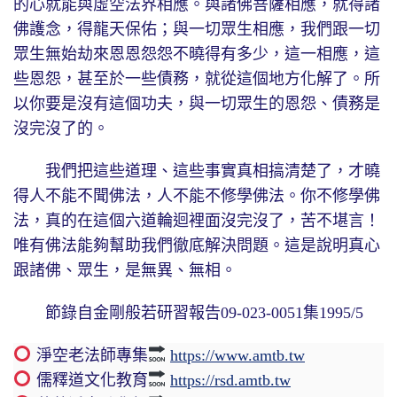
的心就能與虛空法界相應。與諸佛菩薩相應，就得諸
佛護念，得龍天保佑；與一切眾生相應，我們跟一切
眾生無始劫來恩恩怨怨不曉得有多少，這一相應，這
些恩怨，甚至於一些債務，就從這個地方化解了。所
以你要是沒有這個功夫，與一切眾生的恩怨、債務是
沒完沒了的。
我們把這些道理、這些事實真相搞清楚了，才曉
得人不能不聞佛法，人不能不修學佛法。你不修學佛
法，真的在這個六道輪迴裡面沒完沒了，苦不堪言！
唯有佛法能夠幫助我們徹底解決問題。這是說明真心
跟諸佛、眾生，是無異、無相。
節錄自金剛般若研習報告09-023-0051集1995/5
淨空老法師專集
https://www.amtb.tw
儒釋道文化教育
https://rsd.amtb.tw