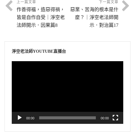
上一篇文章
下一篇文章
作善得福，造惡得禍，
惡業、苦海的根本是什
皆是自作自受｜淨空老
麼？｜淨空老法師開
法師開示．因果篇8
示．對治篇17
淨空老法師YOUTUBE直播台
視
訊
播
放
器
00:00
00:00