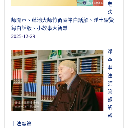
老
法
師開示、蓮池大師竹窗隨筆白話解、淨土聖賢
錄白話版、小故事大智慧
2025-12-29
淨
空
老
法
師
答
疑
解
惑
｜法寶篇