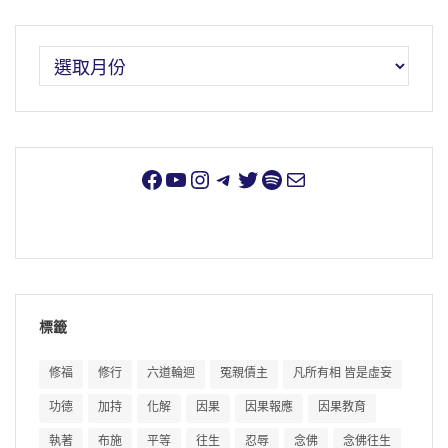
標籤
修福
修行
六道輪迴
冤親債主
凡所有相 皆是虛妄
功德
加持
化解
因果
因果報應
因果教育
執著
布施
平等
往生
忍辱
念佛
念佛往生