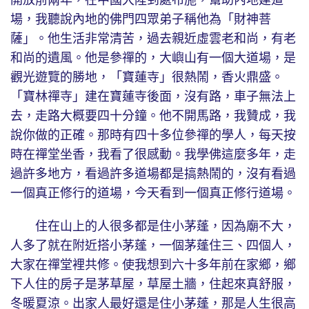
場，我聽說內地的佛門四眾弟子稱他為「財神菩
薩」。他生活非常清苦，過去親近虛雲老和尚，有老
和尚的遺風。他是參禪的，大嶼山有一個大道場，是
觀光遊覽的勝地，「寶蓮寺」很熱鬧，香火鼎盛。
「寶林禪寺」建在寶蓮寺後面，沒有路，車子無法上
去，走路大概要四十分鐘。他不開馬路，我贊成，我
說你做的正確。那時有四十多位參禪的學人，每天按
時在禪堂坐香，我看了很感動。我學佛這麼多年，走
過許多地方，看過許多道場都是搞熱鬧的，沒有看過
一個真正修行的道場，今天看到一個真正修行道場。
住在山上的人很多都是住小茅蓬，因為廟不大，
人多了就在附近搭小茅蓬，一個茅蓬住三、四個人，
大家在禪堂裡共修。使我想到六十多年前在家鄉，鄉
下人住的房子是茅草屋，草屋土牆，住起來真舒服，
冬暖夏涼。出家人最好還是住小茅蓬，那是人生很高