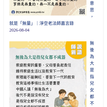
意
思
，
就是「無量」｜淨空老法師嘉言錄
2026-08-04
無
後
為
大
是
指
兒
女
都
不