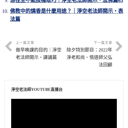
想往生不能投機取巧｜淨空老法師開示・念佛篇63
佛教中的燒香是什麼用途？｜淨空老法師開示・表
法篇
上一篇文章
下一篇文章
做早晚課的目的｜淨空
除夕特別節目：2022年
老法師開示・課誦篇
淨老和尚、悟道師父弘
法回顧
淨空老法師YOUTUBE直播台
視
訊
播
放