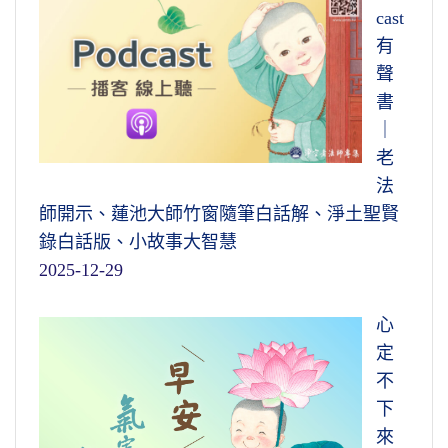
cast
有
聲
書
｜
老
法
師開示、蓮池大師竹窗隨筆白話解、淨土聖賢
錄白話版、小故事大智慧
2025-12-29
心
定
不
下
來