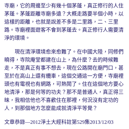
寺廟，它的周邊至少有幾十個茅蓬，真正修行的人住
茅蓬。茅蓬距離寺廟多遠？大概走路要半個小時，以
這樣的距離，也就是說差不多是二里路，二、三里
路。寺廟裡面遊客不會到茅蓬去。真正修行人需要清
淨的環境。
現在清淨環境愈來愈難了。在中國大陸，同修們
曉得，寺院庵堂都建在山上，為什麼？去的時候難
走，不是真正有事不想去，現在公路開在廟門口，甚
至於在高山上還有纜車，這個交通這一方便，寺廟裡
頭也有電視也有網路，可熱鬧了。住在這個地方要心
地清淨，那是何等的功夫？那不是普通人，真正得三
昧，我相信他也不喜歡住在那裡，何況沒有定功的
人，到那個地方怎麼能成就清淨平等覺？
文章恭錄—2012淨土大經科註第529集2013/12/03