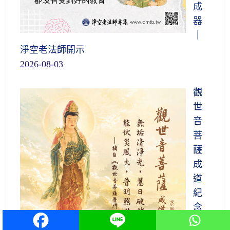
成
器
｜
淨空老法師開示
2026-08-03
觀
世
音
菩
薩
成
道
紀
念
日