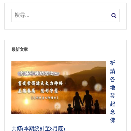
最新文章
祈
請
各
地
發
起
念
佛
共修(本期統計至8月底)