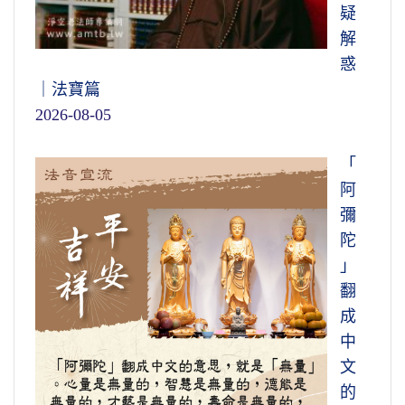
疑
解
惑
｜法寶篇
2026-08-05
「
阿
彌
陀
」
翻
成
中
文
的