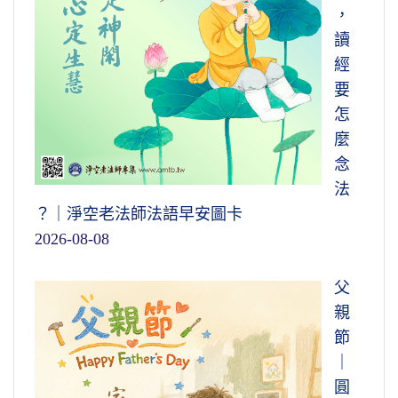
，
讀
經
要
怎
麼
念
法
？｜淨空老法師法語早安圖卡
2026-08-08
父
親
節
｜
圓