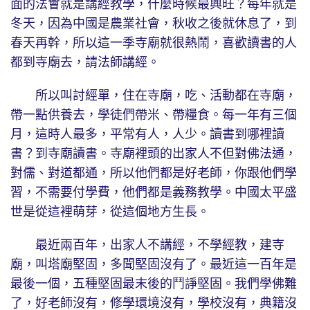
面的法會就是講經教學，什麼時候最興旺？每年就是
冬天，因為中國是農業社會，秋收之後就休息了，到
春天再幹，所以這一季寺廟就很熱鬧，喜歡讀書的人
都到寺廟去，請法師講經。
所以叫討經單，住在寺廟，吃、活動都在寺廟，
帶一點供養去，學徒們帶米、帶糧食。每一年有三個
月，這時人最多，平常有人，人少。讀書到哪裡讀
書？到寺廟讀書。寺廟裡頭的出家人不但對佛法通，
對儒、對道都通，所以他們都是好老師，你跟他們學
習，不需要付學費，他們都是義務教學。中國太平盛
世是從這裡萌芽，從這個地方生長。
最近兩百年，出家人不講經，不學經教，建寺
廟，叫塔廟堅固，多聞堅固沒有了。最近這一百年是
最後一個，五種堅固最末後的鬥諍堅固。我們學佛難
了，好老師沒有，修學環境沒有，學校沒有，典籍沒