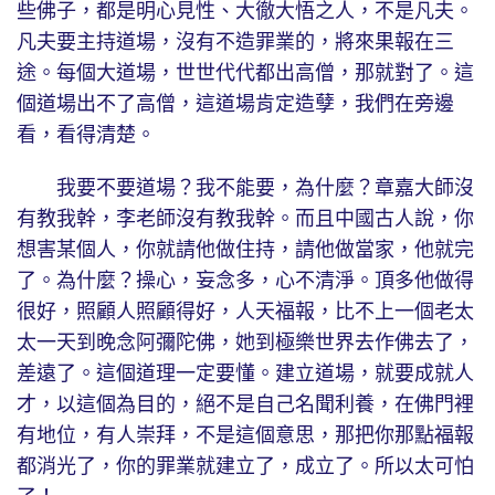
些佛子，都是明心見性、大徹大悟之人，不是凡夫。
凡夫要主持道場，沒有不造罪業的，將來果報在三
途。每個大道場，世世代代都出高僧，那就對了。這
個道場出不了高僧，這道場肯定造孽，我們在旁邊
看，看得清楚。
我要不要道場？我不能要，為什麼？章嘉大師沒
有教我幹，李老師沒有教我幹。而且中國古人說，你
想害某個人，你就請他做住持，請他做當家，他就完
了。為什麼？操心，妄念多，心不清淨。頂多他做得
很好，照顧人照顧得好，人天福報，比不上一個老太
太一天到晚念阿彌陀佛，她到極樂世界去作佛去了，
差遠了。這個道理一定要懂。建立道場，就要成就人
才，以這個為目的，絕不是自己名聞利養，在佛門裡
有地位，有人崇拜，不是這個意思，那把你那點福報
都消光了，你的罪業就建立了，成立了。所以太可怕