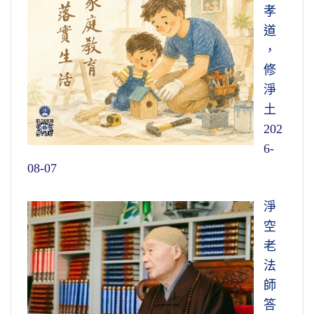
孝
道
，
修
淨
土
202
6-
08-07
淨
空
老
法
師
答