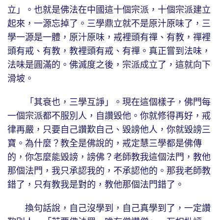
立」。也就是佛法在中國這十個宗派，十個宗派建立
起來，一源忘掉了。三學鼎立就不是原汁原味了，三
學一源是一體，原汁原味，戒裡頭有禪、有教，禪裡
頭有戒、有教，教裡頭有戒、有禪。真正嘗到法味，
法味是圓滿的。佛滅度之後，宗派成立了，這就向下
滑坡。
「其衰也，三學互諍」。現在這個樣子，佛門每
一個宗派都不服別人，自讚毀他。你就修得再好，戒
律再嚴，只要自己讚歎自己、毀謗他人，你就毀謗三
寶。為什麼？教全是佛說的，戒定慧三學都是佛傳
的，你怎麼能毀謗，謗佛？老師教我這個法門，教他
那個法門，我只承認我的，不承認他的。那我老師教
錯了，只有教我是對的，教他那個法門錯了。
換句話說，自己沒學到，自己真學到了，一定讚