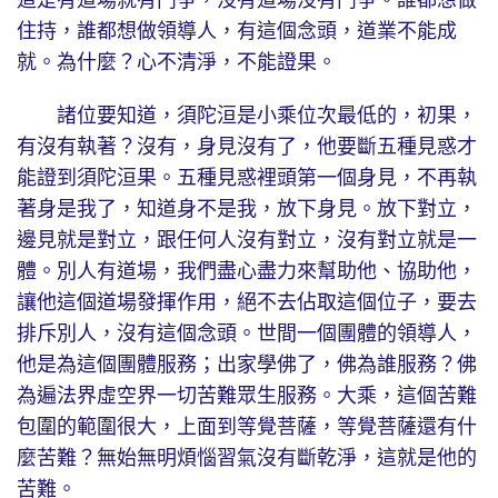
住持，誰都想做領導人，有這個念頭，道業不能成
就。為什麼？心不清淨，不能證果。
諸位要知道，須陀洹是小乘位次最低的，初果，
有沒有執著？沒有，身見沒有了，他要斷五種見惑才
能證到須陀洹果。五種見惑裡頭第一個身見，不再執
著身是我了，知道身不是我，放下身見。放下對立，
邊見就是對立，跟任何人沒有對立，沒有對立就是一
體。別人有道場，我們盡心盡力來幫助他、協助他，
讓他這個道場發揮作用，絕不去佔取這個位子，要去
排斥別人，沒有這個念頭。世間一個團體的領導人，
他是為這個團體服務；出家學佛了，佛為誰服務？佛
為遍法界虛空界一切苦難眾生服務。大乘，這個苦難
包圍的範圍很大，上面到等覺菩薩，等覺菩薩還有什
麼苦難？無始無明煩惱習氣沒有斷乾淨，這就是他的
苦難。