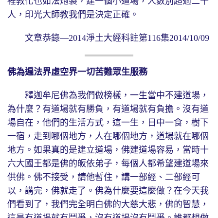
裡教化也如法炮製，建一個小道場，人數別超過二十
人，印光大師教我們是決定正確。
文章恭錄—2014淨土大經科註第116集2014/10/09
佛為遍法界虛空界一切苦難眾生服務
釋迦牟尼佛為我們做榜樣，一生當中不建道場，
為什麼？有道場就有勝負，有道場就有負擔。沒有道
場自在，他們的生活方式，這一生，日中一食，樹下
一宿，走到哪個地方，人在哪個地方，道場就在哪個
地方。如果真的是建立道場，佛建道場容易，當時十
六大國王都是佛的皈依弟子，每個人都希望建道場來
供佛。佛不接受，請他暫住，講一部經、二部經可
以，講完，佛就走了。佛為什麼要這麼做？在今天我
們看到了，我們完全明白佛的大慈大悲，佛的智慧，
這是有道場就有鬥爭，沒有道場沒有鬥爭。誰都想做