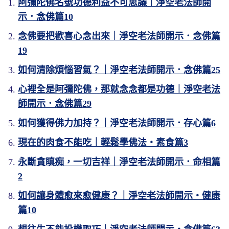
阿彌陀佛名號功德利益不可思議｜淨空老法師開
示．念佛篇10
念佛要把歡喜心念出來｜淨空老法師開示．念佛篇
19
如何清除煩惱習氣？｜淨空老法師開示．念佛篇25
心裡全是阿彌陀佛，那就念念都是功德｜淨空老法
師開示．念佛篇29
如何獲得佛力加持？｜淨空老法師開示．存心篇6
現在的肉食不能吃｜輕鬆學佛法・素食篇3
永斷貪瞋痴，一切吉祥｜淨空老法師開示．命相篇
2
如何讓身體愈來愈健康？｜淨空老法師開示・健康
篇10