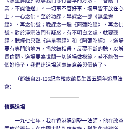
《無量壽經》教導我們修行基本的方法：「善護口
業，不譏他過」。一切事不管好事、壞事皆不放在心
上，一心念佛。至於功課，早課念一部《無量壽
經》，再念佛號；晚課念一遍《阿彌陀經》，再念佛
號。對於淨宗法門有疑惑，有不明白之處，就要聽
經，聽經也只聽《無量壽經》和《阿彌陀經》。道場
要有專門的地方，播放錄相帶，反覆不斷的聽，以增
長信願。道場要為世間一切道場做模範，若不能做一
個好樣子，我們建道場就毫無意義與價值了。
（節錄自21-126紀念韓故館長生西五週年追思法
會）
慎選道場
一九七七年，我在香港遇到聖一法師，他在改革
開放前兩年，在中國大陸到處布施，幫助內地建道