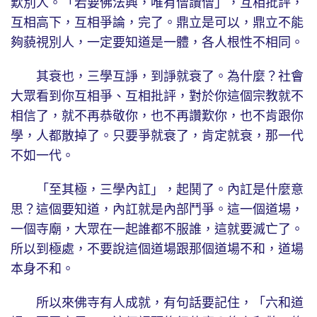
歎別人。「若要佛法興，唯有僧讚僧」，互相批評，
互相高下，互相爭論，完了。鼎立是可以，鼎立不能
夠藐視別人，一定要知道是一體，各人根性不相同。
其衰也，三學互諍，到諍就衰了。為什麼？社會
大眾看到你互相爭、互相批評，對於你這個宗教就不
相信了，就不再恭敬你，也不再讚歎你，也不肯跟你
學，人都散掉了。只要爭就衰了，肯定就衰，那一代
不如一代。
「至其極，三學內訌」，起鬨了。內訌是什麼意
思？這個要知道，內訌就是內部鬥爭。這一個道場，
一個寺廟，大眾在一起誰都不服誰，這就要滅亡了。
所以到極處，不要說這個道場跟那個道場不和，道場
本身不和。
所以來佛寺有人成就，有句話要記住，「六和道