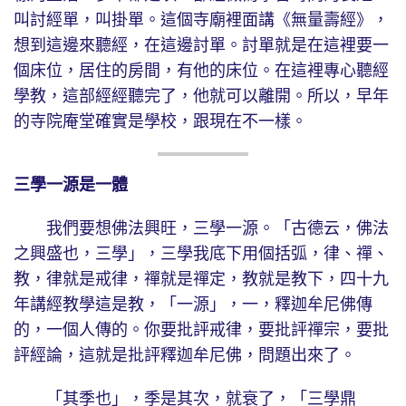
叫討經單，叫掛單。這個寺廟裡面講《無量壽經》，
想到這邊來聽經，在這邊討單。討單就是在這裡要一
個床位，居住的房間，有他的床位。在這裡專心聽經
學教，這部經經聽完了，他就可以離開。所以，早年
的寺院庵堂確實是學校，跟現在不一樣。
三學一源是一體
我們要想佛法興旺，三學一源。「古德云，佛法
之興盛也，三學」，三學我底下用個括弧，律、禪、
教，律就是戒律，禪就是禪定，教就是教下，四十九
年講經教學這是教，「一源」，一，釋迦牟尼佛傳
的，一個人傳的。你要批評戒律，要批評禪宗，要批
評經論，這就是批評釋迦牟尼佛，問題出來了。
「其季也」，季是其次，就衰了，「三學鼎