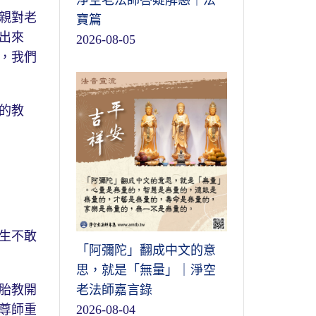
淨空老法師答疑解惑｜法
親對老
寶篇
出來
2026-08-05
，我們
的教
生不敢
「阿彌陀」翻成中文的意
思，就是「無量」｜淨空
胎教開
老法師嘉言錄
尊師重
2026-08-04