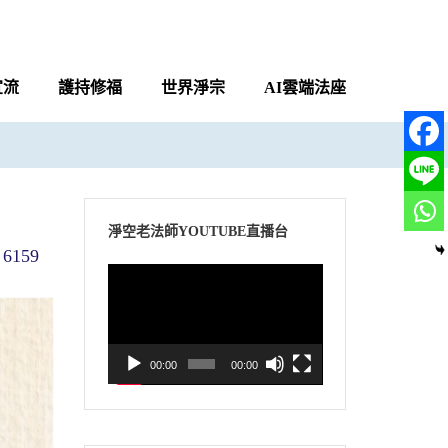
宣流
護持修福
世界淨宗
AI雲端法座
淨空老法師YOUTUBE直播台
6159
視
訊
播
放
00:00
00:00
器