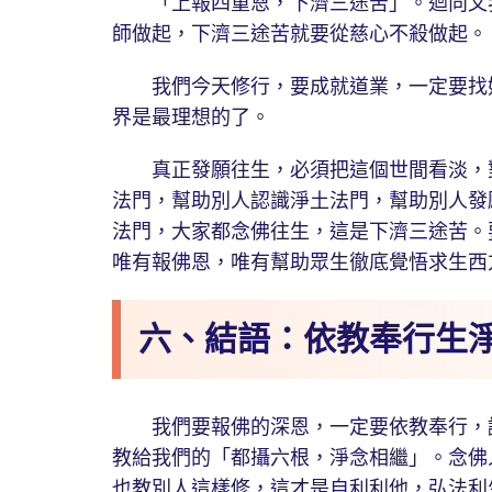
「上報四重恩，下濟三途苦」。迴向文我
師做起，下濟三途苦就要從慈心不殺做起。
我們今天修行，要成就道業，一定要找好
界是最理想的了。
真正發願往生，必須把這個世間看淡，對
法門，幫助別人認識淨土法門，幫助別人發
法門，大家都念佛往生，這是下濟三途苦。
唯有報佛恩，唯有幫助眾生徹底覺悟求生西
六、結語：依教奉行生
我們要報佛的深恩，一定要依教奉行，認
教給我們的「都攝六根，淨念相繼」。念佛
也教別人這樣修，這才是自利利他，弘法利