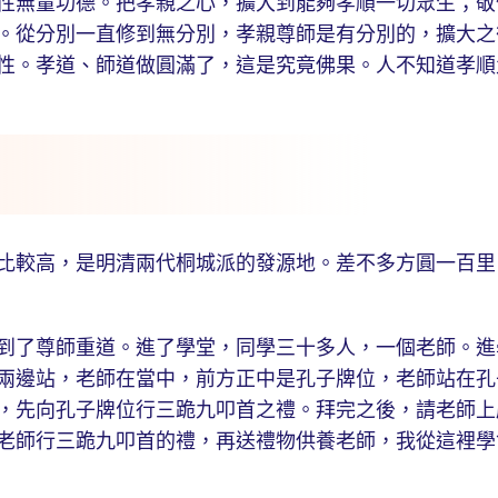
性無量功德。把孝親之心，擴大到能夠孝順一切眾生；敬
。從分別一直修到無分別，孝親尊師是有分別的，擴大之
性。孝道、師道做圓滿了，這是究竟佛果。人不知道孝順
較高，是明清兩代桐城派的發源地。差不多方圓一百里
了尊師重道。進了學堂，同學三十多人，一個老師。進
兩邊站，老師在當中，前方正中是孔子牌位，老師站在孔
，先向孔子牌位行三跪九叩首之禮。拜完之後，請老師上
老師行三跪九叩首的禮，再送禮物供養老師，我從這裡學