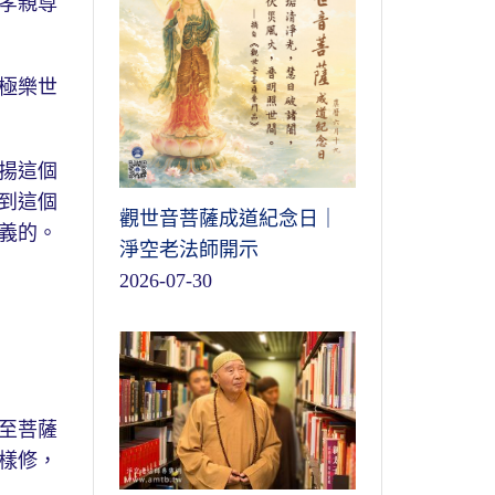
孝親尊
極樂世
揚這個
到這個
觀世音菩薩成道紀念日｜
義的。
淨空老法師開示
2026-07-30
至菩薩
樣修，