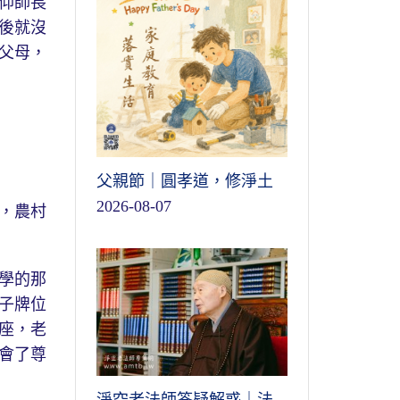
仰師長
後就沒
父母，
父親節｜圓孝道，修淨土
2026-08-07
，農村
學的那
子牌位
座，老
會了尊