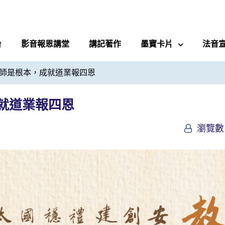
台
影音報恩講堂
講記著作
墨寶卡片
法音
師是根本，成就道業報四恩
就道業報四恩
瀏覽數 