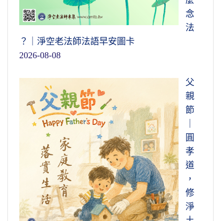
麼
念
法
？｜淨空老法師法語早安圖卡
2026-08-08
父
親
節
｜
圓
孝
道
，
修
淨
土