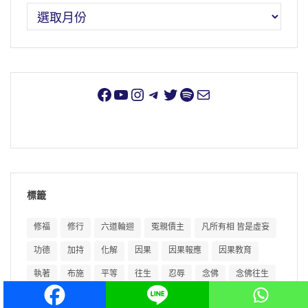
標籤
修福
修行
六道輪迴
冤親債主
凡所有相 皆是虛妄
功德
加持
化解
因果
因果報應
因果教育
執著
布施
平等
往生
忍辱
念佛
念佛往生
慈悲
成佛
持戒
放下
教育
斷惡修善
智慧