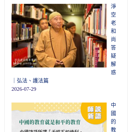
淨
空
老
和
尚
答
疑
解
惑
｜弘法、護法篇
2026-07-29
中
國
的
教