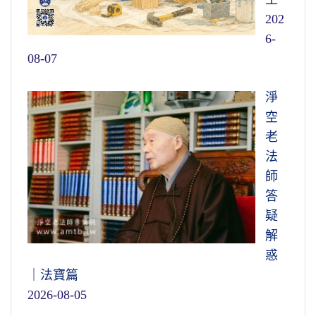
202
6-
08-07
淨
空
老
法
師
答
疑
解
惑
｜法寶篇
2026-08-05