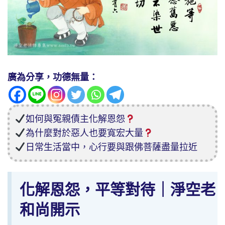
廣為分享，功德無量：
如何與冤親債主化解恩怨
為什麼對於惡人也要寬宏大量
日常生活當中，心行要與跟佛菩薩盡量拉近
化解恩怨，平等對待｜淨空老
和尚開示