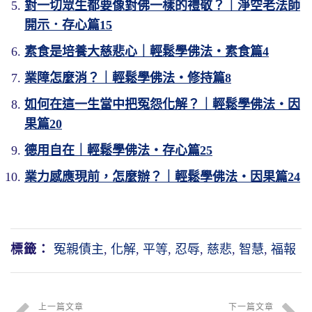
對一切眾生都要像對佛一樣的禮敬？｜淨空老法師
開示．存心篇15
素食是培養大慈悲心｜輕鬆學佛法・素食篇4
業障怎麼消？｜輕鬆學佛法・修持篇8
如何在這一生當中把冤怨化解？｜輕鬆學佛法・因
果篇20
德用自在｜輕鬆學佛法・存心篇25
業力感應現前，怎麼辦？｜輕鬆學佛法・因果篇24
標籤：
冤親債主
,
化解
,
平等
,
忍辱
,
慈悲
,
智慧
,
福報
上一篇文章
下一篇文章