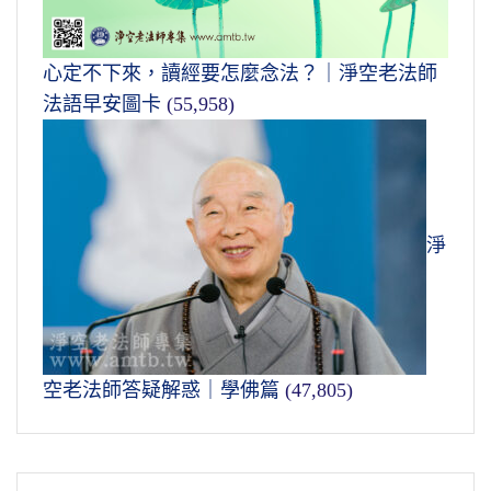
心定不下來，讀經要怎麼念法？｜淨空老法師
法語早安圖卡
(55,958)
淨
空老法師答疑解惑｜學佛篇
(47,805)