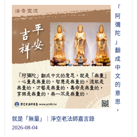
「
阿
彌
陀
」
翻
成
中
文
的
意
思
，
就是「無量」｜淨空老法師嘉言錄
2026-08-04