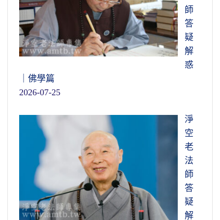
師
答
疑
解
惑
｜佛學篇
2026-07-25
淨
空
老
法
師
答
疑
解