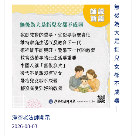
無
後
為
大
是
指
兒
女
都
不
成
器
｜
淨空老法師開示
2026-08-03