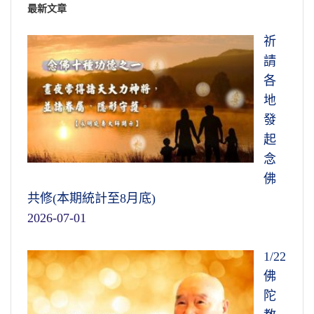
最新文章
祈
請
各
地
發
起
念
佛
共修(本期統計至8月底)
2026-07-01
1/22
佛
陀