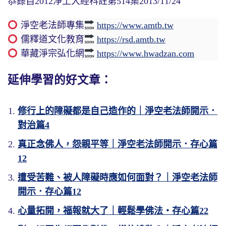
恭錄自2012淨土大經科註第514集2013/11/24
淨空老法師專集
https://www.amtb.tw
儒釋道文化教育
https://rsd.amtb.tw
華藏淨宗弘化網
https://www.hwadzan.com
延伸學習的好文章：
修行上的障礙都是自己造作的｜淨空老法師開示．
對治篇4
真正念佛人，怨親平等｜淨空老法師開示．存心篇
12
遭受苦難、被人障礙時應如何面對？｜淨空老法師
開示．存心篇12
心量拓開，福報就大了｜輕鬆學佛法・存心篇22