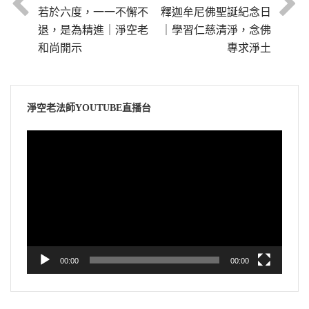
若於六度，一一不懈不
釋迦牟尼佛聖誕紀念日
退，是為精進｜淨空老
｜學習仁慈清淨，念佛
和尚開示
專求淨土
淨空老法師YOUTUBE直播台
視
訊
播
放
器
00:00
00:00