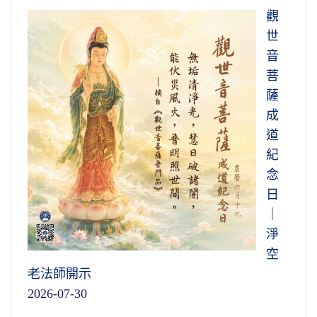
觀
世
音
菩
薩
成
道
紀
念
日
｜
淨
空
老法師開示
2026-07-30