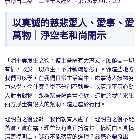
恭錄自二零一二淨土大經科註第526集2013/12/2
以真誠的慈悲愛人、愛事、愛
萬物｜淨空老和尚開示
「明平等度生之德。彼土菩薩有大慈悲，願饒益一切
有情，故於一切眾生，不計親疏恩怨」。像這些地方
我們可以學，在我們日常生活當中，處事待人接物努
力來學，學什麼？學不分別不執著，以清淨平等心對
人對事對物，跟極樂菩薩盡量拉近，這對於我們求生
西方淨土有很大的幫助，這是屬於行門。
理明白之後要幹，我們就有入處了；理明白之後不能
落實，實在講，理並沒有真正搞清楚、搞明白。真搞
清楚搞明白，哪有不能落實的道理？慈悲心要發出