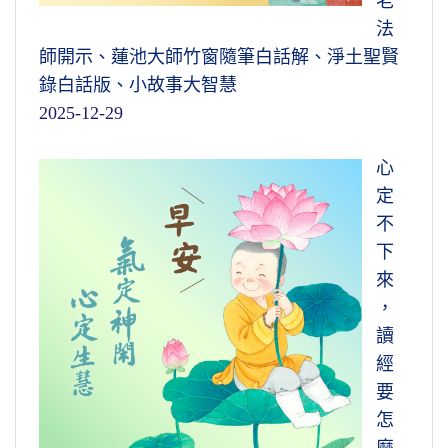
老
法
師開示、蓮池大師竹窗隨筆白話解、淨土聖賢
錄白話版、小故事大智慧
2025-12-29
心
定
不
下
來
，
讀
經
要
怎