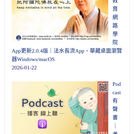
教
育
網
路
學
院
App更新2.0.4版｜法水長流App、華藏桌面瀏覽
器Windows/macOS
2026-01-22
Pod
cast
有
聲
書
｜