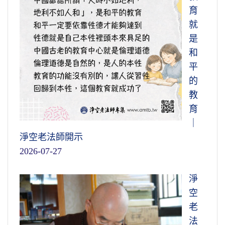
育
就
是
和
平
的
教
育
｜
淨空老法師開示
2026-07-27
淨
空
老
法