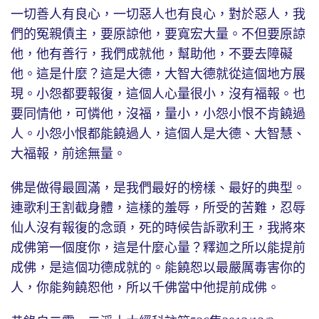
一切善人有良心，一切惡人也有良心，對於惡人，我
們的冤親債主，要原諒他，要寬宏大量。不但要原諒
他，他有善行，我們成就他，幫助他，不要去障礙
他。這是什麼？這是大德，大智大德就從這個地方展
現。小怨都要報復，這個人心量很小，沒有福報。也
要同情他，可憐他，沒福，量小，小怨小恨不肯饒過
人。小怨小恨都能饒過人，這個人是大德、大智慧、
大福報，前途無量。
佛是做得最圓滿，是我們最好的榜樣、最好的典型。
連歌利王割截身體，這樣的羞辱，所受的苦難，忍辱
仙人沒有報復的念頭，死的時候告訴歌利王，我將來
成佛第一個度你，這是什麼心量？釋迦之所以能提前
成佛，是這個功德成就的。能饒恕以最嚴厲毒害你的
人，你能夠饒恕他，所以千佛當中他提前成佛。