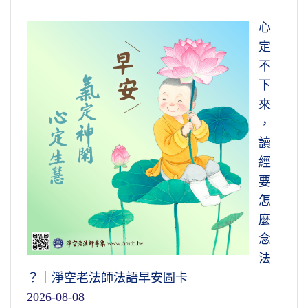
心
定
不
下
來
，
讀
經
要
怎
麼
念
法
？｜淨空老法師法語早安圖卡
2026-08-08