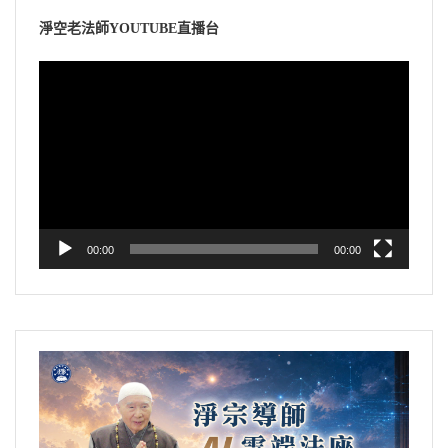
淨空老法師YOUTUBE直播台
視
訊
播
放
器
00:00
00:00