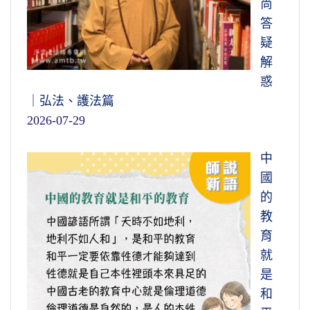
尚
答
疑
解
惑
｜弘法、護法篇
2026-07-29
中
國
的
教
育
就
是
和