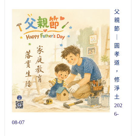
父
親
節
｜
圓
孝
道
，
修
淨
土
202
6-
08-07