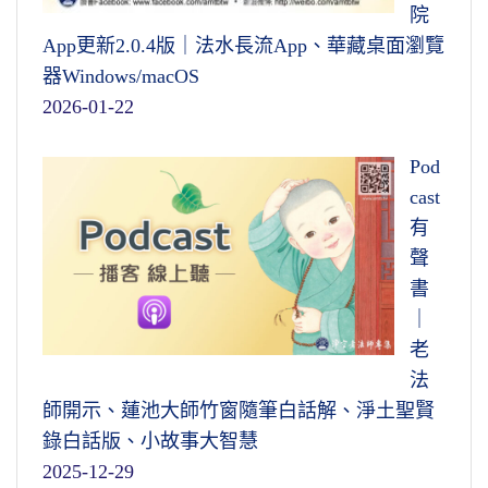
院
App更新2.0.4版｜法水長流App、華藏桌面瀏覽
器Windows/macOS
2026-01-22
Pod
cast
有
聲
書
｜
老
法
師開示、蓮池大師竹窗隨筆白話解、淨土聖賢
錄白話版、小故事大智慧
2025-12-29