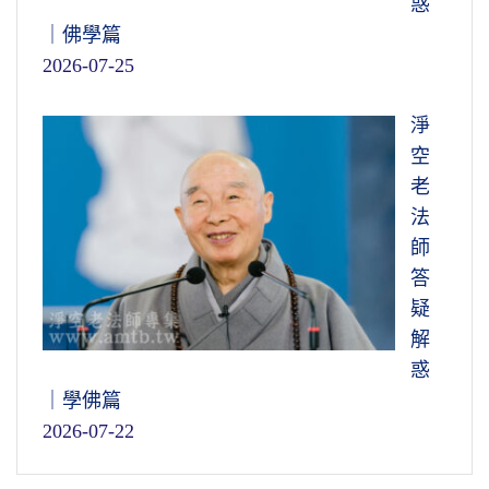
惑
｜佛學篇
2026-07-25
淨
空
老
法
師
答
疑
解
惑
｜學佛篇
2026-07-22