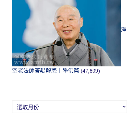
淨
空老法師答疑解惑｜學佛篇
(47,809)