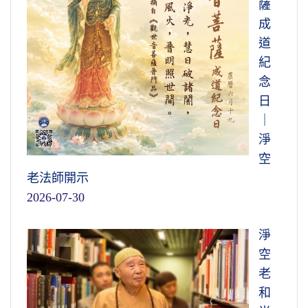
薩
成
道
紀
念
日
｜
淨
空
老法師開示
2026-07-30
淨
空
老
和