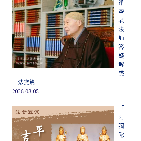
淨
空
老
法
師
答
疑
解
惑
｜法寶篇
2026-08-05
「
阿
彌
陀