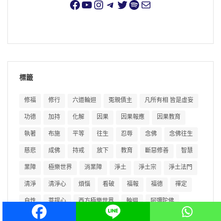
標籤
修福
修行
六道輪迴
冤親債主
凡所有相 皆是虛妄
功德
加持
化解
因果
因果報應
因果教育
執著
布施
平等
往生
忍辱
念佛
念佛往生
慈悲
成佛
持戒
放下
教育
斷惡修善
智慧
業障
極樂世界
消業障
淨土
淨土宗
淨土法門
清淨
清淨心
煩惱
看破
福報
福德
禪定
自性
菩提心
西方極樂世界
輪迴
阿彌陀佛
障礙
隨緣