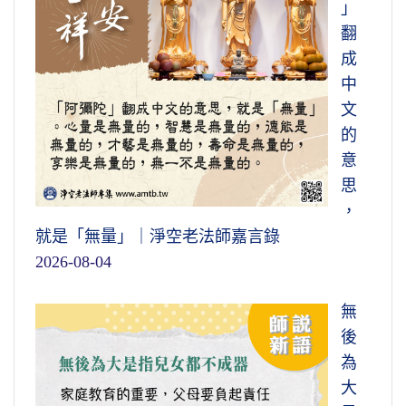
」
翻
成
中
文
的
意
思
，
就是「無量」｜淨空老法師嘉言錄
2026-08-04
無
後
為
大