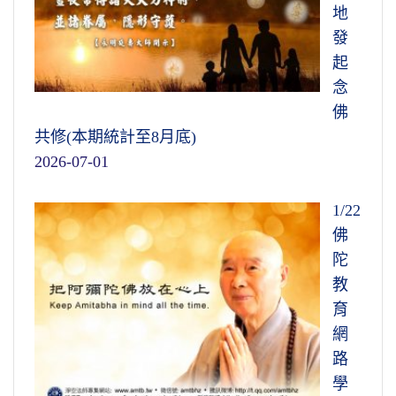
地
發
起
念
佛
共修(本期統計至8月底)
2026-07-01
1/22
佛
陀
教
育
網
路
學