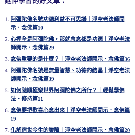
延伸學習的好文章：
阿彌陀佛名號功德利益不可思議｜淨空老法師開
示．念佛篇10
心裡全是阿彌陀佛，那就念念都是功德｜淨空老法
師開示．念佛篇29
念佛重要的是什麼？｜淨空老法師開示．念佛篇36
阿彌陀佛名號是無量智慧、功德的結晶｜淨空老法
師開示・念佛篇39
如何隨順極樂世界阿彌陀佛之所行？｜輕鬆學佛
法・修持篇11
念佛要把歡喜心念出來｜淨空老法師開示．念佛篇
19
化解宿世今生的業障｜淨空老法師開示．念佛篇20