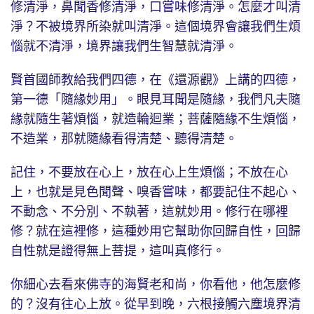
修清淨，鼻聞香修清淨，口嘗味修清淨。怎麼才叫清
淨？不被境界所染就叫清淨。這個境界會讓我們生煩
惱就不清淨，境界讓我們生智慧就清淨。
賢首國師教給我們四德，在《還源觀》上講的四德，
第一德「隨緣妙用」。眼見耳聞是隨緣，我們凡夫隨
緣就隨生著煩惱，就造輪迴業；菩薩隨緣不生煩惱，
不造業，那就隨緣看得清楚、聽得清楚。
記住，不要放在心上，放在心上生煩惱；不放在心
上，也就是見色聞聲、嗅香嘗味，都要記住不起心、
不動念、不分別、不執著，這就妙用。修行在哪裡
修？就在這裡修，這種妙用它幫助你回歸自性，回歸
自性就是證得無上菩提，這叫真修行。
你細心去看來佛寺的海賢老和尚，你看他，他怎麼修
的？沒有往心上放。從早到晚，六根接觸六塵境界清