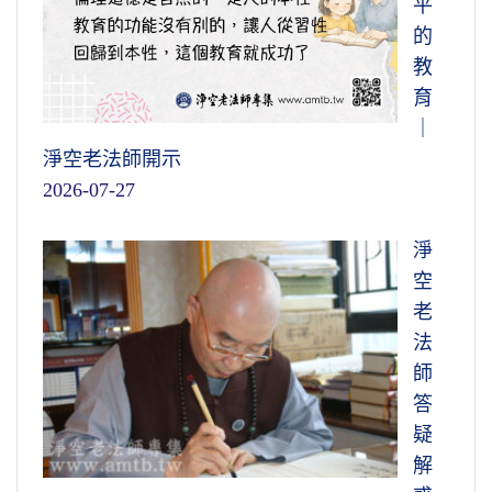
平
的
教
育
｜
淨空老法師開示
2026-07-27
淨
空
老
法
師
答
疑
解