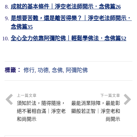
成就的基本條件｜淨空老法師開示．念佛篇26
是想要苦難，還是離苦得樂？｜淨空老法師開示．
念佛篇35
全心全力依靠阿彌陀佛｜輕鬆學佛法．念佛篇52
標籤：
修行
,
功德
,
念佛
,
阿彌陀佛
上一篇文章
下一篇文章
須知於法，隨得隨捨，
最能消業除障，最能彰
絕不著相自滿｜淨空老
顯般若正智｜淨空老和
和尚開示
尚開示