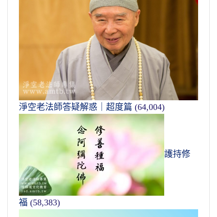
淨空老法師答疑解惑｜超度篇
(64,004)
護持修
福
(58,383)