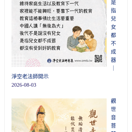
是
指
兒
女
都
不
成
器
｜
淨空老法師開示
2026-08-03
觀
世
音
菩