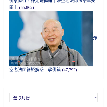
佛家修行，禪定是樞紐｜淨空老法師法語早安
圖卡
(55,862)
淨
空老法師答疑解惑｜學佛篇
(47,792)