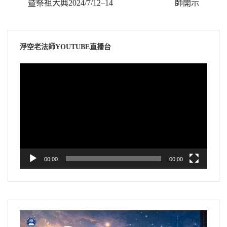
暨祭祖大典2024/7/12‒14
師開示
淨空老法師YOUTUBE直播台
視
訊
播
放
器
00:00
00:00