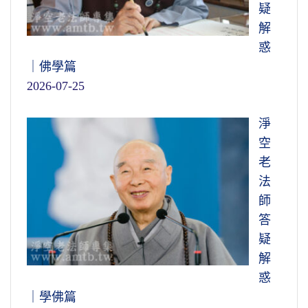
疑
解
惑
｜佛學篇
2026-07-25
淨
空
老
法
師
答
疑
解
惑
｜學佛篇