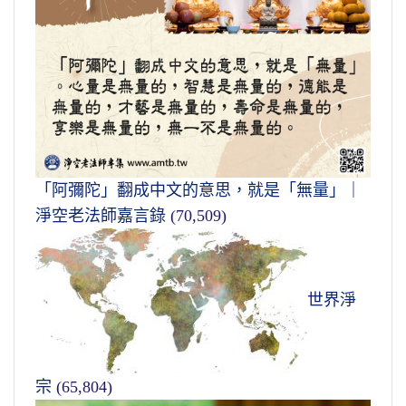
「阿彌陀」翻成中文的意思，就是「無量」｜
淨空老法師嘉言錄
(70,509)
世界淨
宗
(65,804)