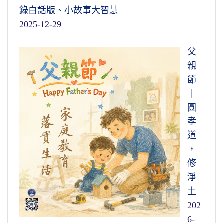
錄白話版、小故事大智慧
2025-12-29
父
親
節
｜
圓
孝
道
，
修
淨
土
202
6-