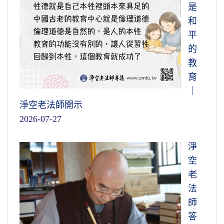
是
和
平
的
教
育
｜
淨空老法師開示
2026-07-27
淨
空
老
法
師
答