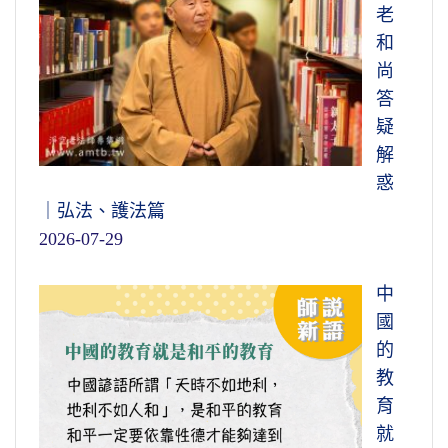
老
和
尚
答
疑
解
惑
｜弘法、護法篇
2026-07-29
中
國
的
教
育
就