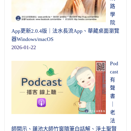
路
學
院
App更新2.0.4版｜法水長流App、華藏桌面瀏覽
器Windows/macOS
2026-01-22
Pod
cast
有
聲
書
｜
老
法
師開示、蓮池大師竹窗隨筆白話解、淨土聖賢