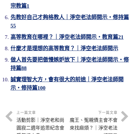
宗教篇1
先教好自己才夠格教人｜淨空老法師開示・修持篇
55
高等教育在哪裡？｜淨空老法師開示・教育篇21
什麼才是理想的高等教育？｜淨空老法師開示
做人首先要把傲慢嫉妒放下｜淨空老法師開示・修
持篇88
誠實理智大方，會有很大的前途｜淨空老法師開
示・修持篇100
上一篇文章
下一篇文章
活動剪影｜淨空老和尚
魔王、冤親債主會不會
圓寂二週年追思紀念會
來找麻煩？｜淨空老法