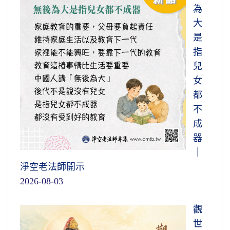
為
大
是
指
兒
女
都
不
成
器
｜
淨空老法師開示
2026-08-03
觀
世