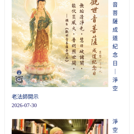
音
菩
薩
成
道
紀
念
日
｜
淨
空
老法師開示
2026-07-30
淨
空