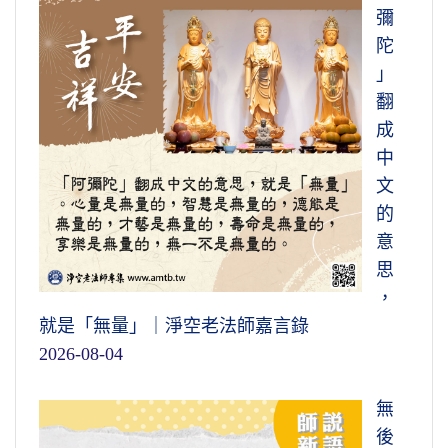
彌
陀
」
翻
成
中
文
的
意
思
，
就是「無量」｜淨空老法師嘉言錄
2026-08-04
無
後