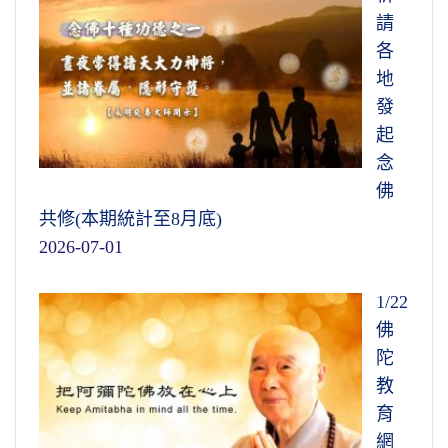
請
各
地
發
起
念
佛
共修(本期統計至8月底)
2026-07-01
1/22
佛
陀
教
育
網