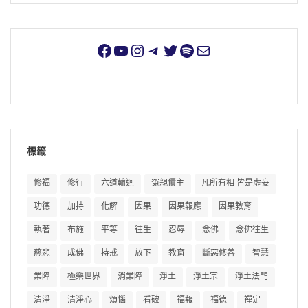
標籤
修福
修行
六道輪迴
冤親債主
凡所有相 皆是虛妄
功德
加持
化解
因果
因果報應
因果教育
執著
布施
平等
往生
忍辱
念佛
念佛往生
慈悲
成佛
持戒
放下
教育
斷惡修善
智慧
業障
極樂世界
消業障
淨土
淨土宗
淨土法門
清淨
清淨心
煩惱
看破
福報
福德
禪定