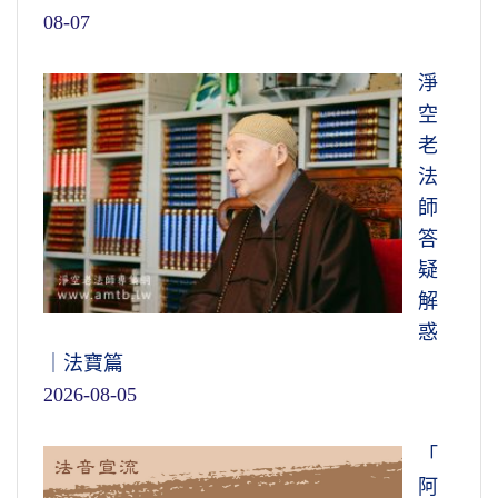
08-07
淨
空
老
法
師
答
疑
解
惑
｜法寶篇
2026-08-05
「
阿