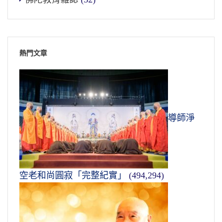
熱門文章
導師淨
空老和尚圓寂「完整紀實」
(494,294)