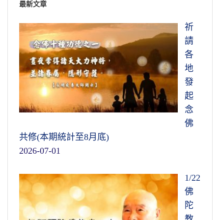
最新文章
祈
請
各
地
發
起
念
佛
共修(本期統計至8月底)
2026-07-01
1/22
佛
陀
教