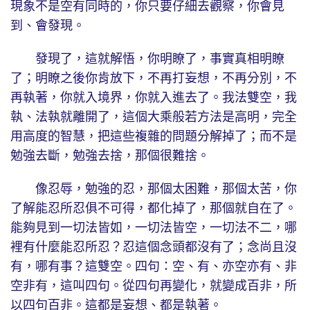
現象不是空有同時的，你只要仔細去觀察，你會見
到、會發現。
發現了，這就解悟，你明瞭了，事實真相明瞭
了；明瞭之後你肯放下，不再打妄想，不再分別，不
再執著，你就入境界，你就入進去了。我法雙空，我
執、法執就離開了，這個大乘般若方法是高明，完全
用高度的智慧，把這些複雜的問題分解掉了；而不是
勉強去斷，勉強去捨，那個很難捨。
像忍辱，勉強的忍，那個太困難，那個太苦，你
了解能忍所忍俱不可得，都化掉了，那個就自在了。
能夠見到一切法皆如，一切法皆空，一切法不二，哪
裡有什麼能忍所忍？忍這個念頭都沒有了；念尚且沒
有，哪有事？這雙空。四句：空、有、亦空亦有、非
空非有，這叫四句。從四句再變化，就變成百非，所
以四句百非。這都是妄想、都是執著。