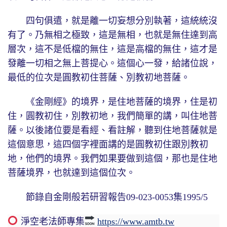
四句俱遣，就是離一切妄想分別執著，這統統沒
有了。乃無相之極致，這是無相，也就是無住達到高
層次，這不是低檔的無住，這是高檔的無住，這才是
發離一切相之無上菩提心。這個心一發，給諸位說，
最低的位次是圓教初住菩薩、別教初地菩薩。
《金剛經》的境界，是住地菩薩的境界，住是初
住，圓教初住，別教初地，我們簡單的講，叫住地菩
薩。以後諸位要是看經、看註解，聽到住地菩薩就是
這個意思，這四個字裡面講的是圓教初住跟別教初
地，他們的境界。我們如果要做到這個，那也是住地
菩薩境界，也就達到這個位次。
節錄自金剛般若研習報告09-023-0053集1995/5
淨空老法師專集
https://www.amtb.tw