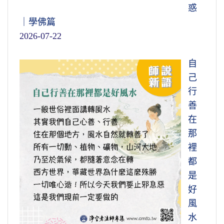
惑
｜學佛篇
2026-07-22
自
己
行
善
在
那
裡
都
是
好
風
水