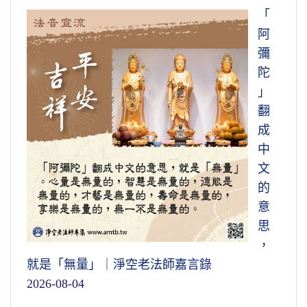
「
阿
彌
陀
」
翻
成
中
文
的
意
思
，
就是「無量」｜淨空老法師嘉言錄
2026-08-04