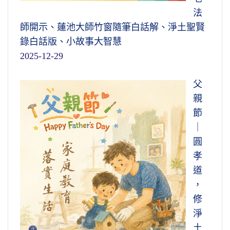
法
師開示、蓮池大師竹窗隨筆白話解、淨土聖賢
錄白話版、小故事大智慧
2025-12-29
父
親
節
｜
圓
孝
道
，
修
淨
土