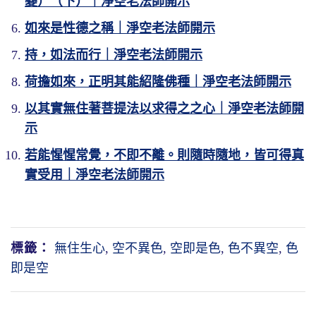
變）（下）｜淨空老法師開示
如來是性德之稱｜淨空老法師開示
持，如法而行｜淨空老法師開示
荷擔如來，正明其能紹隆佛種｜淨空老法師開示
以其實無住著菩提法以求得之之心｜淨空老法師開
示
若能惺惺常覺，不即不離。則隨時隨地，皆可得真
實受用｜淨空老法師開示
標籤：
無住生心
,
空不異色
,
空即是色
,
色不異空
,
色
即是空