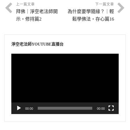
上一篇文章
下一篇文章
拜佛｜淨空老法師開
為什麼要學隨緣？｜輕
示・修持篇2
鬆學佛法・存心篇16
淨空老法師YOUTUBE直播台
視
訊
播
放
器
00:00
00:00