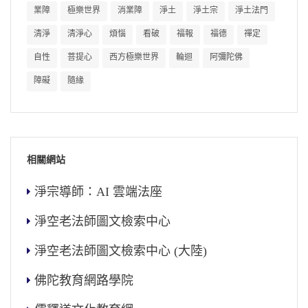
業障
極樂世界
消業障
淨土
淨土宗
淨土法門
清淨
清淨心
煩惱
看破
福報
福德
禪定
自性
菩提心
西方極樂世界
輪迴
阿彌陀佛
障礙
隨緣
相關網站
淨宗導師：AI 雲端法座
淨空老法師圖文檢索中心
淨空老法師圖文檢索中心 (大陸)
佛陀教育網路學院