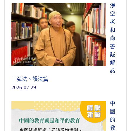
淨
空
老
和
尚
答
疑
解
惑
｜弘法、護法篇
2026-07-29
中
國
的
教