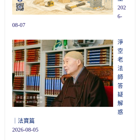
202
6-
08-07
淨
空
老
法
師
答
疑
解
惑
｜法寶篇
2026-08-05