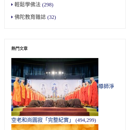
輕鬆學佛法
(298)
佛陀教育雜誌
(32)
熱門文章
導師淨
空老和尚圓寂「完整紀實」
(494,299)