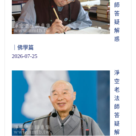
師
答
疑
解
惑
｜佛學篇
2026-07-25
淨
空
老
法
師
答
疑
解