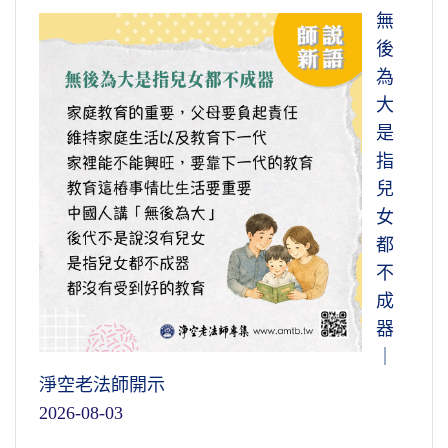
無
後
為
大
是
指
兒
女
都
不
成
器
｜
淨空老法師開示
2026-08-03