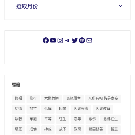
標籤
修福
修行
六道輪迴
冤親債主
凡所有相 皆是虛妄
功德
加持
化解
因果
因果報應
因果教育
執著
布施
平等
往生
忍辱
念佛
念佛往生
慈悲
成佛
持戒
放下
教育
斷惡修善
智慧