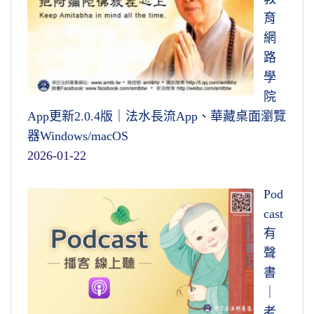
育
網
路
學
院
App更新2.0.4版｜法水長流App、華藏桌面瀏覽
器Windows/macOS
2026-01-22
Pod
cast
有
聲
書
｜
老