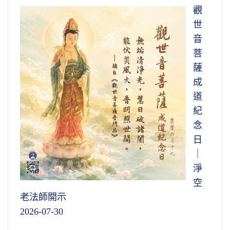
觀
世
音
菩
薩
成
道
紀
念
日
｜
淨
空
老法師開示
2026-07-30