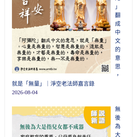
」
翻
成
中
文
的
意
思
，
就是「無量」｜淨空老法師嘉言錄
2026-08-04
無
後
為
大