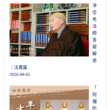
淨
空
老
法
師
答
疑
解
惑
｜法寶篇
2026-08-05
「
阿
彌
陀