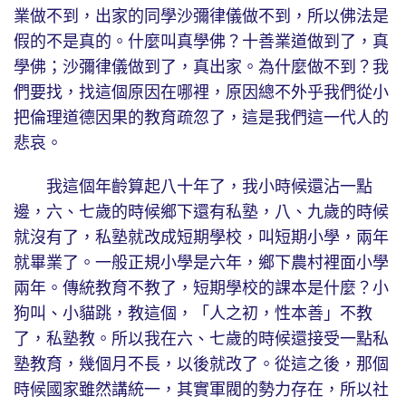
業做不到，出家的同學沙彌律儀做不到，所以佛法是
假的不是真的。什麼叫真學佛？十善業道做到了，真
學佛；沙彌律儀做到了，真出家。為什麼做不到？我
們要找，找這個原因在哪裡，原因總不外乎我們從小
把倫理道德因果的教育疏忽了，這是我們這一代人的
悲哀。
我這個年齡算起八十年了，我小時候還沾一點
邊，六、七歲的時候鄉下還有私塾，八、九歲的時候
就沒有了，私塾就改成短期學校，叫短期小學，兩年
就畢業了。一般正規小學是六年，鄉下農村裡面小學
兩年。傳統教育不教了，短期學校的課本是什麼？小
狗叫、小貓跳，教這個，「人之初，性本善」不教
了，私塾教。所以我在六、七歲的時候還接受一點私
塾教育，幾個月不長，以後就改了。從這之後，那個
時候國家雖然講統一，其實軍閥的勢力存在，所以社