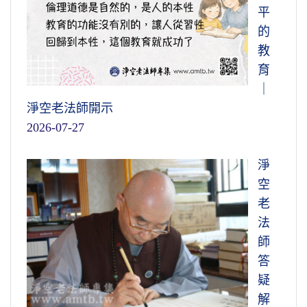
平
的
教
育
｜
淨空老法師開示
2026-07-27
淨
空
老
法
師
答
疑
解