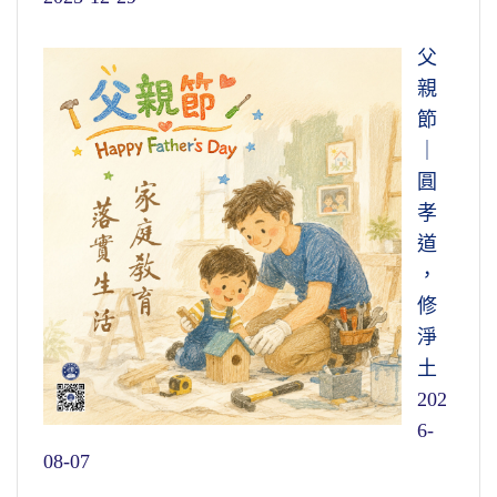
父
親
節
｜
圓
孝
道
，
修
淨
土
202
6-
08-07