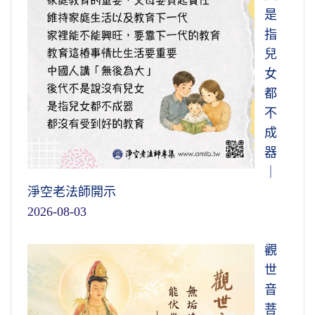
是
指
兒
女
都
不
成
器
｜
淨空老法師開示
2026-08-03
觀
世
音
菩