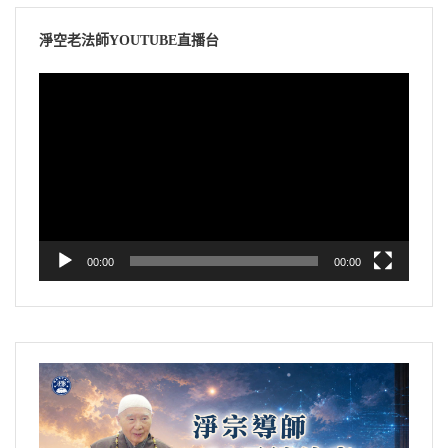
淨空老法師YOUTUBE直播台
視
訊
播
放
器
00:00
00:00