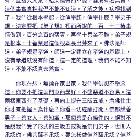
有，直接入大乘，結果搞得四不像，變成有名無實，
這個事實真相我們不能不知道。了解之後，病根找到
了，我們從根本學起，從儒學起。儒學什麼？學弟子
規，決定要把《弟子規》裡面所說的一百一十三樁事
情做到，百分之百的落實，再學十善業不難。弟子規
是根本，十善業是這個根本長出芽來了
。佛法是師
道，弟子規是孝道，師道一定建立在孝道的基礎上，
沒有孝道就沒有師道，這一定的道理，我們不能不知
道，不能不認真去落實。
你現在想，
無論在家出家，我們學佛想不墮惡
道，你要不把這兩門東西學好，不墮惡道不容易。這
兩樣東西有了基礎，再向上提升三皈五戒，念佛往生
你才有把握。為什麼？你看一切經論打開，佛都講善
男子、善女人、善知識，那個善是有條件的，絕對不
是說我們受了形式的三皈五戒就是佛門弟子，世間人
承認你，佛菩薩不承認。要怎樣做佛菩薩承認？佛菩