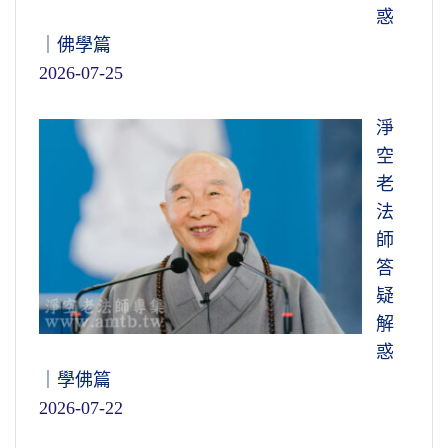
惑
｜佛學篇
2026-07-25
淨
空
老
法
師
答
疑
解
惑
｜學佛篇
2026-07-22