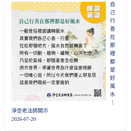
自
己
行
善
在
那
裡
都
是
好
風
水
｜
淨空老法師開示
2026-07-20