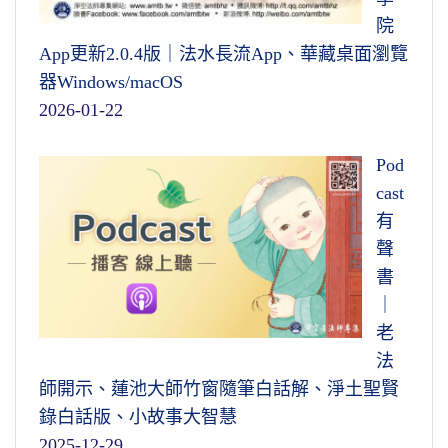
院
App更新2.0.4版｜法水長流App、華藏桌面瀏覽
器Windows/macOS
2026-01-22
Pod
cast
有
聲
書
｜
老
法
師開示、蓮池大師竹窗隨筆白話解、淨土聖賢
錄白話版、小故事大智慧
2025-12-29