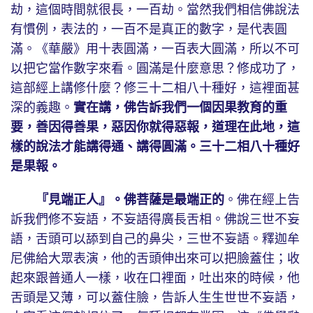
劫，這個時間就很長，一百劫。當然我們相信佛說法
有慣例，表法的，一百不是真正的數字，是代表圓
滿。《華嚴》用十表圓滿，一百表大圓滿，所以不可
以把它當作數字來看。圓滿是什麼意思？修成功了，
這部經上講修什麼？修三十二相八十種好，這裡面甚
深的義趣。
實在講，佛告訴我們一個因果教育的重
要，善因得善果，惡因你就得惡報，道理在此地，這
樣的說法才能講得通、講得圓滿。三十二相八十種好
是果報。
『見端正人』。佛菩薩是最端正的
。佛在經上告
訴我們修不妄語，不妄語得廣長舌相。佛說三世不妄
語，舌頭可以舔到自己的鼻尖，三世不妄語。釋迦牟
尼佛給大眾表演，他的舌頭伸出來可以把臉蓋住；收
起來跟普通人一樣，收在口裡面，吐出來的時候，他
舌頭是又薄，可以蓋住臉，告訴人生生世世不妄語，