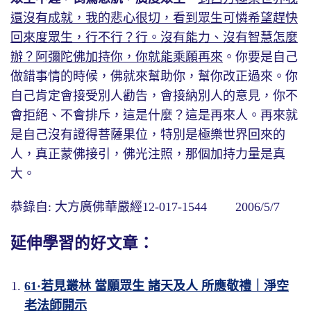
還沒有成就，我的悲心很切，看到眾生可憐希望趕快
回來度眾生，行不行？行。沒有能力、沒有智慧怎麼
辦？阿彌陀佛加持你，你就能乘願再來
。你要是自己
做錯事情的時候，佛就來幫助你，幫你改正過來。你
自己肯定會接受別人勸告，會接納別人的意見，你不
會拒絕、不會排斥，這是什麼？這是再來人。再來就
是自己沒有證得菩薩果位，特別是極樂世界回來的
人，真正蒙佛接引，佛光注照，那個加持力量是真
大。
恭錄自: 大方廣佛華嚴經12-017-1544 2006/5/7
延伸學習的好文章：
61·若見叢林 當願眾生 諸天及人 所應敬禮｜淨空
老法師開示