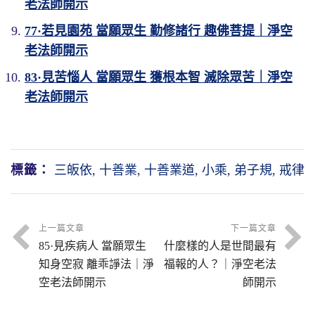
老法師開示
77·若見園苑 當願眾生 勤修諸行 趣佛菩提｜淨空
老法師開示
83·見苦惱人 當願眾生 獲根本智 滅除眾苦｜淨空
老法師開示
標籤：
三皈依
,
十善業
,
十善業道
,
小乘
,
弟子規
,
戒律
上一篇文章
下一篇文章
85·見疾病人 當願眾生
什麼樣的人是世間最有
知身空寂 離乖諍法｜淨
福報的人？｜淨空老法
空老法師開示
師開示