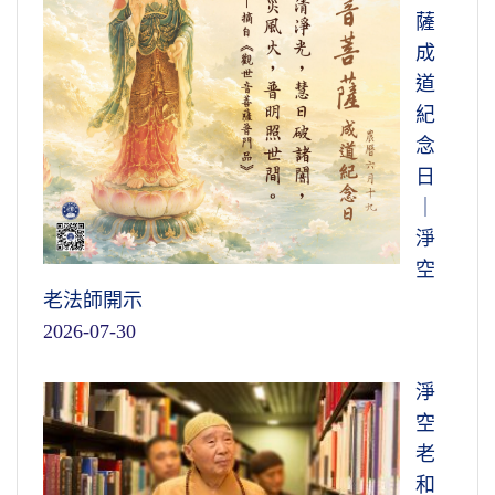
薩
成
道
紀
念
日
｜
淨
空
老法師開示
2026-07-30
淨
空
老
和