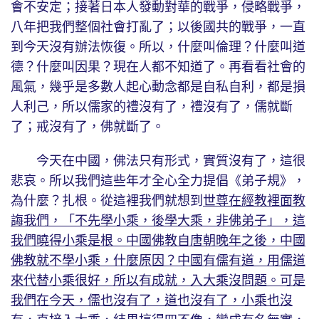
會不安定；接著日本人發動對華的戰爭，侵略戰爭，
八年把我們整個社會打亂了；以後國共的戰爭，一直
到今天沒有辦法恢復。所以，什麼叫倫理？什麼叫道
德？什麼叫因果？現在人都不知道了。再看看社會的
風氣，幾乎是多數人起心動念都是自私自利，都是損
人利己，所以儒家的禮沒有了，禮沒有了，儒就斷
了；戒沒有了，佛就斷了。
今天在中國，佛法只有形式，實質沒有了，這很
悲哀。所以我們這些年才全心全力提倡《弟子規》，
為什麼？扎根。從這裡我們就想到
世尊在經教裡面教
誨我們，「不先學小乘，後學大乘，非佛弟子」，這
我們曉得小乘是根。中國佛教自唐朝晚年之後，中國
佛教就不學小乘，什麼原因？中國有儒有道，用儒道
來代替小乘很好，所以有成就，入大乘沒問題。可是
我們在今天，儒也沒有了，道也沒有了，小乘也沒