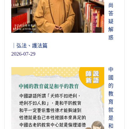
尚
答
疑
解
惑
｜弘法、護法篇
2026-07-29
中
國
的
教
育
就
是
和