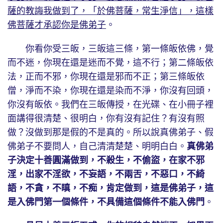
薩的教誨我做到了，「於佛菩薩，常生淨信」，這樣
佛菩薩才承認你是佛弟子
。
你看你受三皈，三皈這三條，第一條皈依佛，覺
而不迷，你現在還是迷而不覺，這不行；第二條皈依
法，正而不邪，你現在還是邪而不正；第三條皈依
僧，淨而不染，你現在還是染而不淨，你沒有回頭，
你沒有皈依。我們在三皈傳授，在光碟、在小冊子裡
面講得很清楚、很明白，你有沒有記住？有沒有照
做？沒做到那是假的不是真的。所以說真佛弟子、假
佛弟子不要問人，自己清清楚楚、明明白白。
真佛弟
子決定十善圓滿做到，不殺生，不偷盜，在家不邪
淫，出家不淫欲，不妄語，不兩舌，不惡口，不綺
語，不貪，不瞋，不痴，肯定做到，這是佛弟子，這
是入佛門第一個條件，不具備這個條件不能入佛門
。