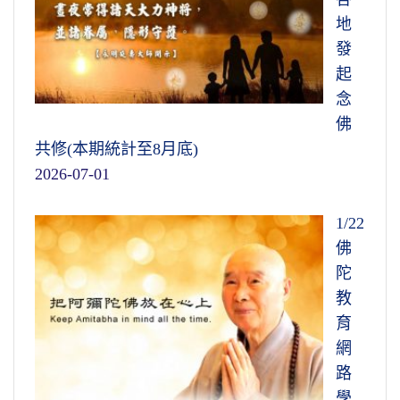
地
發
起
念
佛
共修(本期統計至8月底)
2026-07-01
1/22
佛
陀
教
育
網
路
學