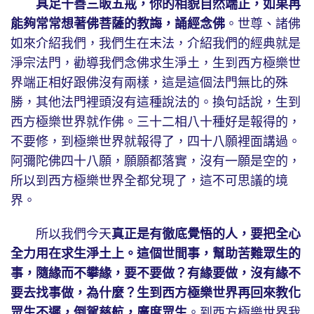
具足十善三皈五戒，你的相貌自然端正，如果再
能夠常常想著佛菩薩的教誨，誦經念佛
。世尊、諸佛
如來介紹我們，我們生在末法，介紹我們的經典就是
淨宗法門，勸導我們念佛求生淨土，生到西方極樂世
界端正相好跟佛沒有兩樣，這是這個法門無比的殊
勝，其他法門裡頭沒有這種說法的。換句話說，生到
西方極樂世界就作佛。三十二相八十種好是報得的，
不要修，到極樂世界就報得了，四十八願裡面講過。
阿彌陀佛四十八願，願願都落實，沒有一願是空的，
所以到西方極樂世界全都兌現了，這不可思議的境
界。
所以我們今天
真正是有徹底覺悟的人，要把全心
全力用在求生淨土上。這個世間事，幫助苦難眾生的
事，隨緣而不攀緣，要不要做？有緣要做，沒有緣不
要去找事做，為什麼？生到西方極樂世界再回來教化
眾生不遲，倒駕慈航，廣度眾生
。
到西方極樂世界我