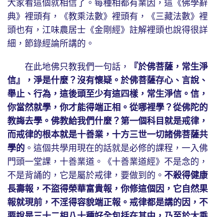
大家看這個就相信了。每種相都有業因，這《佛學辭
典》裡頭有，《教乘法數》裡頭有，《三藏法數》裡
頭也有，江味農居士《金剛經》註解裡頭也說得很詳
細，節錄經論所講的。
在此地佛只教我們一句話，
『於佛菩薩，常生淨
信』，淨是什麼？沒有懷疑。於佛菩薩存心、言說、
舉止、行為，這後頭至少有這四樣，常生淨信。信，
你當然就學，你才能得端正相。從哪裡學？從佛陀的
教誨去學。佛教給我們什麼？第一個科目就是戒律，
而戒律的根本就是十善業，十方三世一切諸佛菩薩共
學的
。這個共學用現在的話就是必修的課程，一入佛
門頭一堂課，十善業道。《十善業道經》不是念的，
不是背誦的，它是屬於戒律，要做到的。
不殺得健康
長壽報，不盜得榮華富貴報，你修這個因，它自然果
報就現前，不淫得容貌端正報。戒律都是講的因，不
要說是三十二相八十種好全包括在其中，乃至於大乘