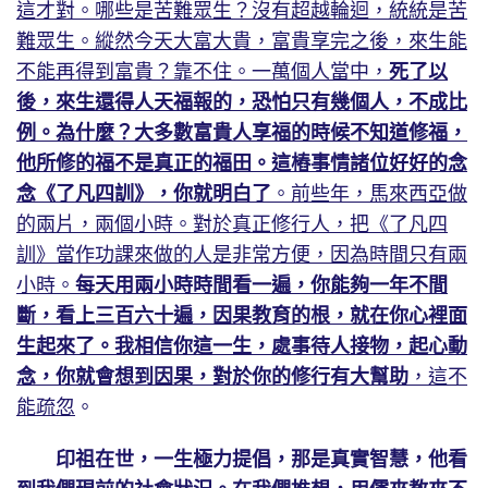
這才對。哪些是苦難眾生？沒有超越輪迴，統統是苦
難眾生。縱然今天大富大貴，富貴享完之後，來生能
不能再得到富貴？靠不住。一萬個人當中，
死了以
後，來生還得人天福報的，恐怕只有幾個人，不成比
例。為什麼？大多數富貴人享福的時候不知道修福，
他所修的福不是真正的福田。這樁事情諸位好好的念
念《了凡四訓》，你就明白了
。前些年，馬來西亞做
的兩片，兩個小時。對於真正修行人，把《了凡四
訓》當作功課來做的人是非常方便，因為時間只有兩
小時。
每天用兩小時時間看一遍，你能夠一年不間
斷，看上三百六十遍，因果教育的根，就在你心裡面
生起來了。我相信你這一生，處事待人接物，起心動
念，你就會想到因果，對於你的修行有大幫助
，這不
能疏忽
。
印祖在世，一生極力提倡，那是真實智慧，他看