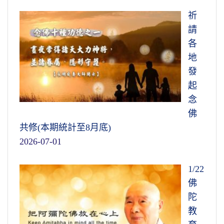
祈
請
各
地
發
起
念
佛
共修(本期統計至8月底)
2026-07-01
1/22
佛
陀
教