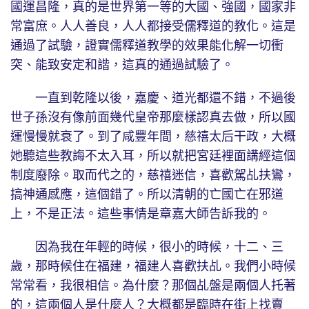
國運昌隆，真的是世界第一等的大國、強國，國家非
常富庶。人人善良，人人都接受儒釋道的教化。這是
通過了試驗，證實儒釋道教學的效果能化解一切衝
突、能致安定和諧，這真的通過試驗了。
一直到乾隆以後，嘉慶、道光都還不錯，不過後
世子孫沒有像前面幾代皇帝那麼樣認真去做，所以國
運慢慢就衰了。到了咸豐年間，慈禧太后干政，大概
她聽這些教誨不太入耳，所以就把宮廷裡面講經這個
制度廢除。取而代之的，慈禧迷信，喜歡駕乩扶鸞，
搞神通感應，這個錯了。所以清朝的亡國亡在邪道
上，不是正法。這些事情是章嘉大師告訴我的。
因為我在年輕的時候，很小的時候，十二、三
歲，那時候住在福建，福建人喜歡扶乩。我們小時候
常常看，我很相信。為什麼？那個乩盤是兩個人托著
的，這兩個人是什麼人？大概都是臨時在街上找賣