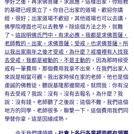
學好之後，再求佛菩薩，求感應。這樣出家，你經教
的基礎已經奠立了。你自己出家的道場，歡迎你講
經，很好；出家道場不歡迎，其他道場也可以去講，
佛學院裡面也可以去教學。除這個方法之外，就難
了。
這說明佛氏門中，有求必應。我都是求佛菩薩，
老師教的。出家，求佛菩薩；受戒，也求佛菩薩。所
以我出家兩年之後才受戒，為什麼？戒壇裡有人找我
去受戒，我都是被動的，不是主動的
。因為那時候受
戒有一筆費用，那個費用我拿不出來，在我們出家人
來說是相當可觀。我出家時候在家的老師，他也是個
虔誠的佛教徒，聽說基隆那邊開戒，就問我：你有沒
有去受戒？我說：沒有，沒有去報名。為什麼？我
說：沒有錢。老師聽了之後說：這個不難，我們這個
地方的同學、老師很多，聯繫一下，這個費用我們同
學替你拿。這是因緣成熟。
今天我們講領導，
社會上各行各業裡面都有領導