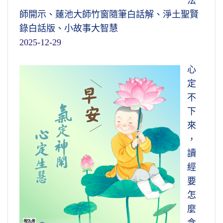
法
師開示、蓮池大師竹窗隨筆白話解、淨土聖賢
錄白話版、小故事大智慧
2025-12-29
心
定
不
下
來
，
讀
經
要
怎
麼
念