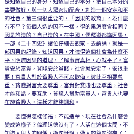
是知道自己的身分，知道自己的本分，把自己本分的
事要做好，與一切大眾密切配合，創造一個安定和平
的社會。第三個很重要的，「因果的教育」。為什麼
有不平？每個人造的因不一樣，得的果怎麼會相同？
因是誰造的？自己造的。在中國，儒釋道都講因果，
一部《二十四史》諸位仔細去觀察、去讀誦，就是一
部因果的記錄。知道因果，才曉得這個社會為什麼不
平。明瞭因果的道理，了解事實真相，心就平了。富
貴安於富貴，貧賤安於貧賤，社會就安定了，安很重
要！富貴人對於貧賤人不可以欺侮，彼此互相要尊
重。貧賤對富貴要尊重，富貴對貧賤也要尊重，社會
才能和諧。要互助，貧賤人幫助富貴人，富貴人也要
布施貧賤人，這樣才能夠調和
。
要懂得怎樣修福，不能造孽。現在社會為什麼會
變成這樣子？倫理道德沒有了，人活在這個世間，不
知道人與人的關係，換句話說，做人的尊嚴沒有了；