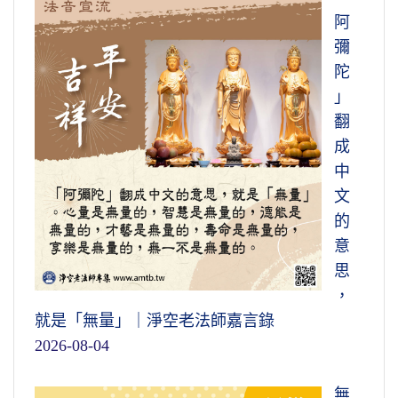
阿
彌
陀
」
翻
成
中
文
的
意
思
，
就是「無量」｜淨空老法師嘉言錄
2026-08-04
無