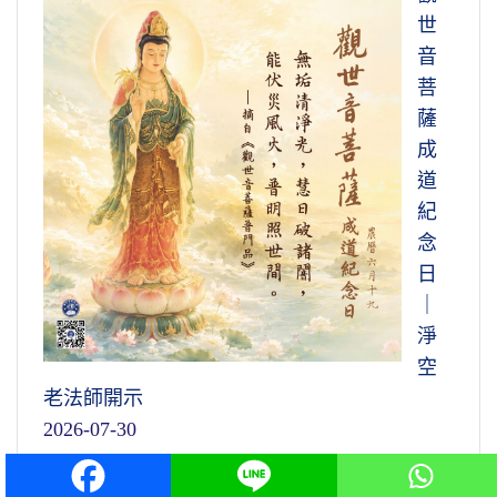
世
音
菩
薩
成
道
紀
念
日
｜
淨
空
老法師開示
2026-07-30
淨