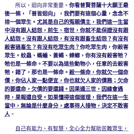
所以，迴向非常重要。
你看普賢菩薩十大願王最
後一條，「普皆迴向」，我們要有這個心量，念念不
捨一個眾生。
尤其是自己的冤親債主，我們這一生當
中沒有跟人結怨，前生、宿世，你就不能保證沒有跟
人結怨。沒有跟人結怨，有沒有跟畜生結怨？有沒有
殺害過畜生？有沒有吃眾生肉？
你吃眾生肉，你殺害
眾生。蚊蟲、螞蟻、蒼蠅、蟑螂，你有沒有殺害牠？
牠也是一條命。不要以為這些動物小，任意的去殺害
牠，錯了，那也是一條命。
殺一條命，你就欠一個命
債，你佔人家一點便宜，你也就欠人家的債務；欠命
的要還命，欠債的要還錢。因果通三世，因緣會遇
時，果報還自受。如果懂得這個道理，我們在這一生
當中，無論是什麼身分，處事待人接物，決定不敢害
人
。
自己有能力、有智慧，全心全力幫助苦難眾生，