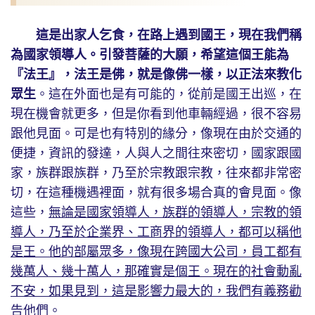
這是出家人乞食，在路上遇到國王，現在我們稱
為國家領導人。引發菩薩的大願，希望這個王能為
『法王』，法王是佛，就是像佛一樣，以正法來教化
眾生
。這在外面也是有可能的，從前是國王出巡，在
現在機會就更多，但是你看到他車輛經過，很不容易
跟他見面。可是也有特別的緣分，像現在由於交通的
便捷，資訊的發達，人與人之間往來密切，國家跟國
家，族群跟族群，乃至於宗教跟宗教，往來都非常密
切，在這種機遇裡面，就有很多場合真的會見面。像
這些，
無論是國家領導人，族群的領導人，宗教的領
導人，乃至於企業界、工商界的領導人，都可以稱他
是王。他的部屬眾多，像現在跨國大公司，員工都有
幾萬人、幾十萬人，那確實是個王。現在的社會動亂
不安，如果見到，這是影響力最大的，我們有義務勸
告他們
。