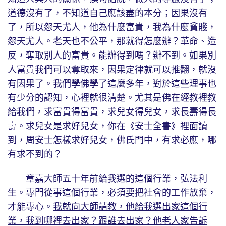
道德沒有了，不知道自己應該盡的本分；因果沒有
了，所以怨天尤人，他為什麼富貴，我為什麼貧賤，
怨天尤人。老天也不公平，那就得怎麼辦？革命、造
反，奪取別人的富貴。能辦得到嗎？辦不到。如果別
人富貴我們可以奪取來，因果定律就可以推翻，就沒
有因果了。我們學佛學了這麼多年，對於這些理事也
有少分的認知，心裡就很清楚。尤其是佛在經教裡教
給我們，求富貴得富貴，求兒女得兒女，求長壽得長
壽。求兒女是求好兒女，你在《安士全書》裡面讀
到，周安士怎樣求好兒女，佛氏門中，有求必應，哪
有求不到的？
章嘉大師五十年前給我選的這個行業，弘法利
生。專門從事這個行業，必須要把社會的工作放棄，
才能專心。
我就向大師請教，他給我選出家這個行
業，我到哪裡去出家？跟誰去出家？他老人家告訴