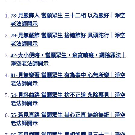
78·見嚴飾人 當願眾生 三十二相 以為嚴好｜淨空
老法師開示
79·見無嚴飾 當願眾生 捨諸飾好 具頭陀行｜淨空
老法師開示
42·大小便時，當願眾生，棄貪瞋癡，蠲除罪法｜
淨空老法師開示
81·見無樂著 當願眾生 有為事中 心無所樂｜淨空
老法師開示
54·見斜曲路 當願眾生 捨不正道 永除惡見｜淨空
老法師開示
55·若見直路 當願眾生 其心正直 無諂無誑｜淨空
老法師開示
66·若見樹華 當願眾生 眾相如華 具三十二｜淨空