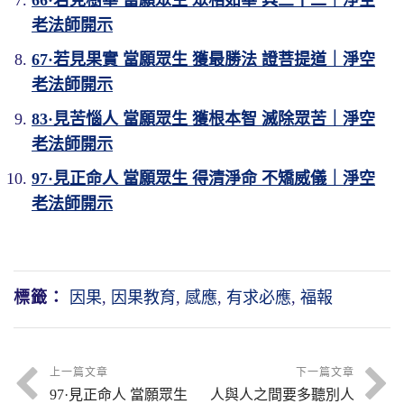
老法師開示
67·若見果實 當願眾生 獲最勝法 證菩提道｜淨空
老法師開示
83·見苦惱人 當願眾生 獲根本智 滅除眾苦｜淨空
老法師開示
97·見正命人 當願眾生 得清淨命 不矯威儀｜淨空
老法師開示
標籤：
因果
,
因果教育
,
感應
,
有求必應
,
福報
上一篇文章
下一篇文章
97·見正命人 當願眾生
人與人之間要多聽別人