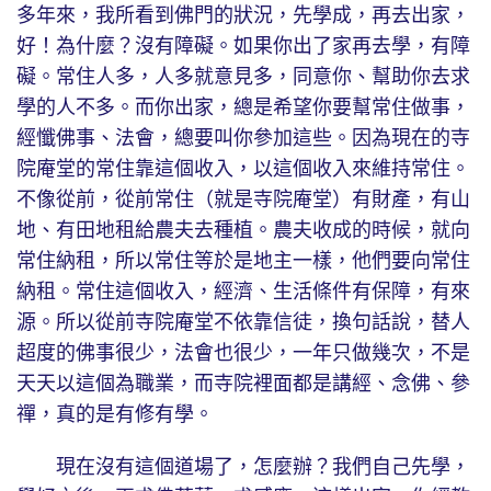
多年來，我所看到佛門的狀況，先學成，再去出家，
好！為什麼？沒有障礙。如果你出了家再去學，有障
礙。常住人多，人多就意見多，同意你、幫助你去求
學的人不多。而你出家，總是希望你要幫常住做事，
經懺佛事、法會，總要叫你參加這些。因為現在的寺
院庵堂的常住靠這個收入，以這個收入來維持常住。
不像從前，從前常住（就是寺院庵堂）有財產，有山
地、有田地租給農夫去種植。農夫收成的時候，就向
常住納租，所以常住等於是地主一樣，他們要向常住
納租。常住這個收入，經濟、生活條件有保障，有來
源。所以從前寺院庵堂不依靠信徒，換句話說，替人
超度的佛事很少，法會也很少，一年只做幾次，不是
天天以這個為職業，而寺院裡面都是講經、念佛、參
禪，真的是有修有學。
現在沒有這個道場了，怎麼辦？我們自己先學，