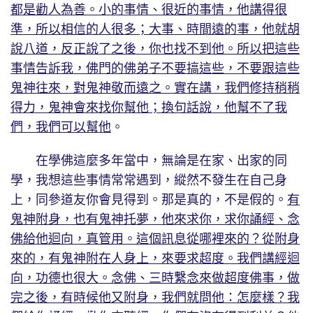
都是勸人為善。小的事情、很近的事情，他講得很
準，所以相信的人很多；大事、時間遠的事，他就胡
說八道，反正說了之後，你也找不到他。所以把這些
事情告訴我，佛門的佛弟子不要搞這些，不要跟這些
鬼神往來，對鬼神敬而遠之。實在講，我們修持稍稍
得力，鬼神會來找你幫他；換句話說，他幫不了我
們，我們可以幫他
。
在學佛這麼多年當中，無論是在家、出家的同
學，我想這些事情常常遇到，縱然不發生在自己身
上，同參道友你會見得到。那是真的，不是假的。
有
鬼神附身，也有鬼神托夢，他來求你，求你誦經、念
佛給他迴向，真管用。這個訊息從哪裡來的？從附身
來的，有鬼神附在人身上，來要求超度。我們講經迴
向，功德也很大。念佛、三時繫念來做超度佛事，做
完之後，有時候他又附身，我們就問他：怎麼樣？我