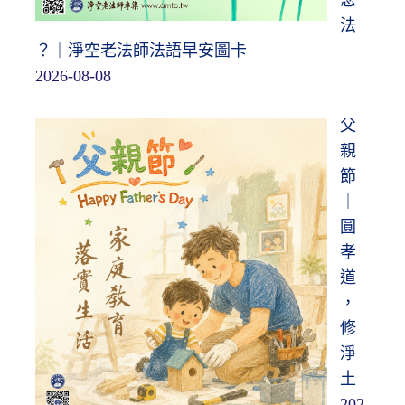
法
？｜淨空老法師法語早安圖卡
2026-08-08
父
親
節
｜
圓
孝
道
，
修
淨
土
202