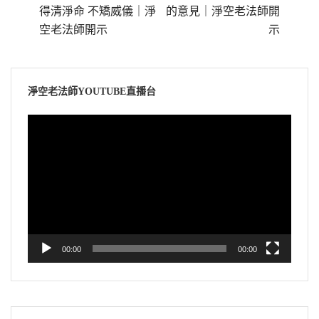
得清淨命 不矯威儀｜淨
的意見｜淨空老法師開
空老法師開示
示
淨空老法師YOUTUBE直播台
視
訊
播
放
器
00:00
00:00