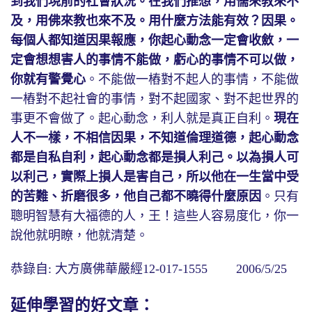
到我們現前的社會狀況。在我們推想，用儒來教來不
及，用佛來教也來不及。用什麼方法能有效？因果。
每個人都知道因果報應，你起心動念一定會收斂，一
定會想想害人的事情不能做，虧心的事情不可以做，
你就有警覺心
。不能做一樁對不起人的事情，不能做
一樁對不起社會的事情，對不起國家、對不起世界的
事更不會做了。起心動念，利人就是真正自利。
現在
人不一樣，不相信因果，不知道倫理道德，起心動念
都是自私自利，起心動念都是損人利己。以為損人可
以利己，實際上損人是害自己，所以他在一生當中受
的苦難、折磨很多，他自己都不曉得什麼原因
。只有
聰明智慧有大福德的人，王！這些人容易度化，你一
說他就明瞭，他就清楚。
恭錄自: 大方廣佛華嚴經12-017-1555 2006/5/25
延伸學習的好文章：