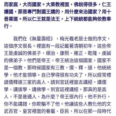
而家庭，大而國家。大乘教裡面，佛說得很多，仁王
護國，那是專門對國王講的，用什麼來治國家？用十
善業道。所以仁王就是法王，上下統統都能夠依教奉
行
。
我們在《無量壽經》，梅光羲老居士做的序文，
這個序文很長。裡面有一段記載著清朝初年，這些帝
王是虔誠的佛弟子，順治、康熙、雍正、乾隆，虔誠
的佛弟子。他們是帝王，帝王統治這個國家，國家不
是一個教，那時候國家有三教，儒、釋、道，他統統
學，他才能領導。自己學得很有功夫了，所以經常禮
請儒釋道三家的高人，請到宮廷裡面去講經，講儒
學、講道學、講佛學。到宮廷裡講經，那真的是高
人，不是普通人，為什麼？帝王很內行，他不外行，
你不能講錯，你欺騙不了他。他讓這些人教化他的文
武百官、皇宮裡面的眷屬、臣民，所以在那一段時代