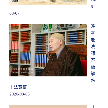
6-
08-07
淨
空
老
法
師
答
疑
解
惑
｜法寶篇
2026-08-05
「