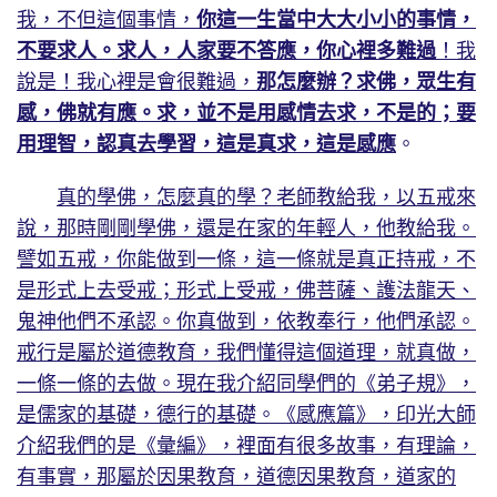
我，不但這個事情，
你這一生當中大大小小的事情，
不要求人。求人，人家要不答應，你心裡多難過
！我
說是！我心裡是會很難過，
那怎麼辦？求佛，眾生有
感，佛就有應。求，並不是用感情去求，不是的；要
用理智，認真去學習，這是真求，這是感應
。
真的學佛，怎麼真的學？老師教給我，以五戒來
說，那時剛剛學佛，還是在家的年輕人，他教給我。
譬如五戒，你能做到一條，這一條就是真正持戒，不
是形式上去受戒；形式上受戒，佛菩薩、護法龍天、
鬼神他們不承認。你真做到，依教奉行，他們承認。
戒行是屬於道德教育，我們懂得這個道理，就真做，
一條一條的去做。現在我介紹同學們的《弟子規》，
是儒家的基礎，德行的基礎。《感應篇》，印光大師
介紹我們的是《彙編》，裡面有很多故事，有理論，
有事實，那屬於因果教育，道德因果教育，道家的