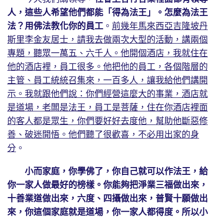
人，這些人希望他們都能「得為法王」。怎麼為法王
法？用佛法教化你的員工
。
前幾年馬來西亞吉隆坡丹
斯里李金友居士，請我去做兩次大型的活動，講兩個
專題，聽眾一萬五、六千人。他開個酒店，我就住在
他的酒店裡，員工很多。他把他的員工，各個階層的
主管、員工統統召集來，一百多人，讓我給他們講開
示。我就跟他們說：你們經營這麼大的事業，酒店就
是道場，老闆是法王，員工是菩薩，住在你酒店裡面
的客人都是眾生，你們要好好去度他，幫助他斷惡修
善、破迷開悟。他們聽了很歡喜，不必用出家的身
分
。
小而家庭，你學佛了，你自己就可以作法王，給
你一家人做最好的榜樣。你能夠把淨業三福做出來，
十善業道做出來，六度、四攝做出來，普賢十願做出
來，你這個家庭就是道場，你一家人都得度。所以小