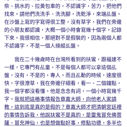
柴、挑水的、拉黃包車的，不認識字，苦力，把他們
找來。請他們洗洗手、洗洗腳，洗乾淨，來端乩盤。
在沙盤上寫的字寫得很工整，沒有草字，我們在旁邊
的小朋友都認識，大概一個小時會寫幾十個字，記錄
下來。我很相信，那絕對不是假裝的，因為兩個人都
不認識字，不是一個人操縱乩盤。
我在二十幾歲時在台灣所看到的扶鸞，跟福建不
一樣，它專門有乩童，不是每個人都可以拿這個乩
盤，沒有，不是的，專人。而且乩動的時候，速度很
快，字很潦草，我在旁邊仔細看，看一、二個鐘點，
我一個字都沒看懂。他是念念有詞，一個小時寫幾千
字。
我就把這樁事情報告章嘉大師，向他老人家請
教，這到底是真的是假的？章嘉大師才把清朝宮廷裡
的事情告訴我，他說扶鸞不是真的，是靈鬼冒充佛菩
薩、冒充神仙，也是想做點好事，修點功德，多半也