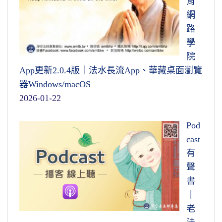
育
網
路
學
院
App更新2.0.4版｜法水長流App、華藏桌面瀏覽
器Windows/macOS
2026-01-22
Pod
cast
有
聲
書
｜
老