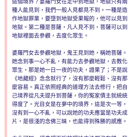
這個境界？婆羅門女在定中到地獄，地獄只有兩
種人能見到，我們一般人見都見不到。一種是造
作地獄罪業，要墮到地獄受果報的，他可以見到
地獄。第二種是菩薩，凡人見不到，菩薩可以到
地獄裡面去參觀，去度化眾生。
婆羅門女去參觀地獄，鬼王見到她，稱她菩薩。
她念到事一心不亂，有能力去參觀地獄，去教化
眾生，那是她一日一夜的功夫，證果了；不是說
《地藏經》念念就行了，沒有那麼輕鬆、沒有那
麼容易。真正依照經典的道理方法去修行，把自
己境界從凡夫提升到菩薩，你的冤家債主就統統
得度了。光目女是在夢中的境界，這是次一等，
沒有到一心不亂，可以說她的功夫應當是功夫成
片，是很淺的念佛三昧，也能得到殊勝的感應。