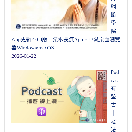
網
路
學
院
App更新2.0.4版｜法水長流App、華藏桌面瀏覽
器Windows/macOS
2026-01-22
Pod
cast
有
聲
書
｜
老
法