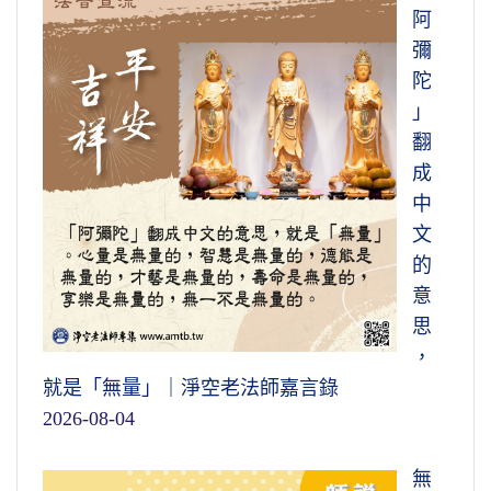
阿
彌
陀
」
翻
成
中
文
的
意
思
，
就是「無量」｜淨空老法師嘉言錄
2026-08-04
無