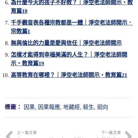
為什麼今天的孩子不好教？｜淨空老法師開示・教
育篇10
千手觀音表各種宗教都是一體｜淨空老法師開示．
宗教篇1
無與倫比的力量是愛與信任｜淨空老法師開示
怎樣才能得到幸福美滿的人生？｜淨空老法師開
示・教育篇19
高等教育在哪裡？｜淨空老法師開示・教育篇21
標籤：
因果
,
因果報應
,
地藏經
,
殺生
,
迴向
上一篇文章
下一篇文章