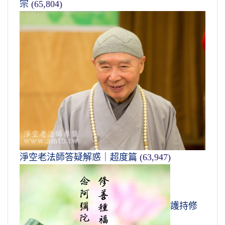
宗
(65,804)
淨空老法師答疑解惑｜超度篇
(63,947)
護持修