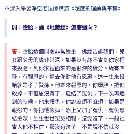
※深入學習
淨空老法師講演《超度的理論與事實》
問：墮胎，誦《地藏經》怎麼迴向？
答：
墮胎這個問題非常嚴重！佛經告訴我們，兒
女跟父母的緣非常深，如果沒有緣不會到你家裡
來投胎，到你家裡面來的是很深的緣分。緣有四
種，有報恩的，過去你對他有恩惠，這一生來投
胎就是孝子賢孫。他本來報恩的，你墮胎，把他
殺掉，不但恩沒有了，還結了冤仇；下一次再遇
到的時候，他來報仇，你說麻煩不麻煩！如果是
報怨的，你把他殺掉，怨上又加了冤仇，冤仇愈
結愈深，生生世世冤冤相報，沒完沒了。一般社
會人他不相信，那沒有法子！不是說不信就沒