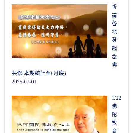
祈
請
各
地
發
起
念
佛
共修(本期統計至8月底)
2026-07-01
1/22
佛
陀
教
育