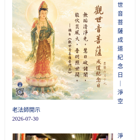
世
音
菩
薩
成
道
紀
念
日
｜
淨
空
老法師開示
2026-07-30
淨