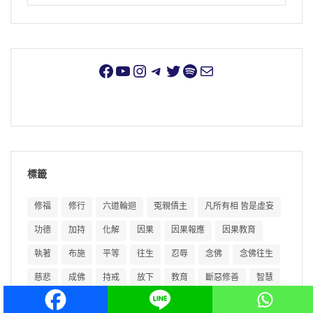
標籤
修福
修行
六道輪迴
冤親債主
凡所有相 皆是虛妄
功德
加持
化解
因果
因果報應
因果教育
執著
布施
平等
往生
忍辱
念佛
念佛往生
慈悲
成佛
持戒
放下
教育
斷惡修善
智慧
業障
極樂世界
消業障
淨土
淨土宗
淨土法門