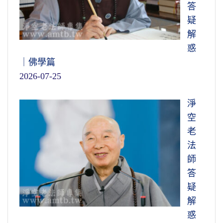
答
疑
解
惑
｜佛學篇
2026-07-25
淨
空
老
法
師
答
疑
解
惑