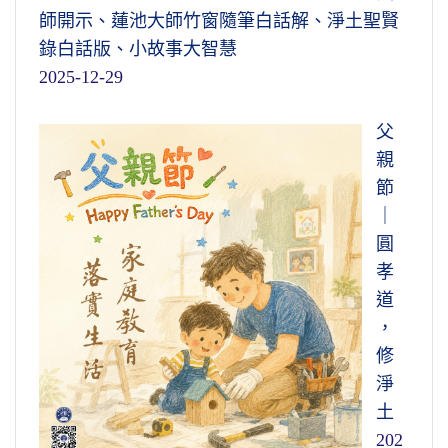
師開示、蓮池大師竹窗隨筆白話解、淨土聖賢
錄白話版、小故事大智慧
2025-12-29
父
親
節
｜
圓
孝
道
，
修
淨
土
202