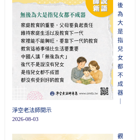
後
為
大
是
指
兒
女
都
不
成
器
｜
淨空老法師開示
2026-08-03
觀