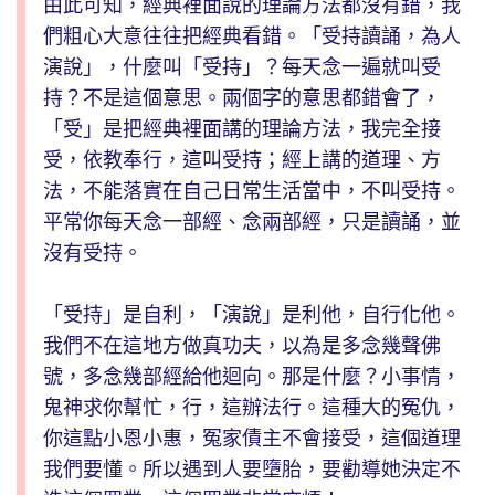
由此可知，經典裡面說的理論方法都沒有錯，我
們粗心大意往往把經典看錯。「受持讀誦，為人
演說」，什麼叫「受持」？每天念一遍就叫受
持？不是這個意思。兩個字的意思都錯會了，
「受」是把經典裡面講的理論方法，我完全接
受，依教奉行，這叫受持；經上講的道理、方
法，不能落實在自己日常生活當中，不叫受持。
平常你每天念一部經、念兩部經，只是讀誦，並
沒有受持。
「受持」是自利，「演說」是利他，自行化他。
我們不在這地方做真功夫，以為是多念幾聲佛
號，多念幾部經給他迴向。那是什麼？小事情，
鬼神求你幫忙，行，這辦法行。這種大的冤仇，
你這點小恩小惠，冤家債主不會接受，這個道理
我們要懂。所以遇到人要墮胎，要勸導她決定不