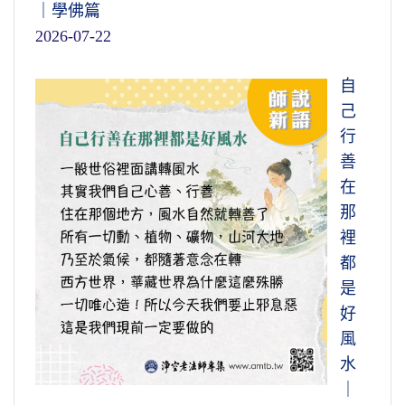
｜學佛篇
2026-07-22
自
己
行
善
在
那
裡
都
是
好
風
水
｜