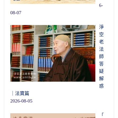
6-
08-07
淨
空
老
法
師
答
疑
解
惑
｜法寶篇
2026-08-05
「