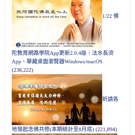
1/22 佛
陀教育網路學院App更新2.0.4版｜法水長流
App、華藏桌面瀏覽器Windows/macOS
(238,222)
祈請各
地發起念佛共修(本期統計至8月底)
(221,894)