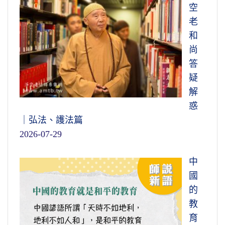
空
老
和
尚
答
疑
解
惑
｜弘法、護法篇
2026-07-29
中
國
的
教
育