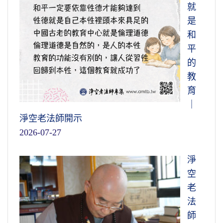
就
是
和
平
的
教
育
｜
淨空老法師開示
2026-07-27
淨
空
老
法
師