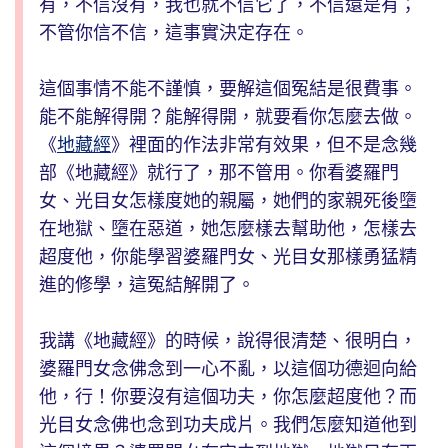
有，不信沒有，我也就不信它了，不信還是有；
不管你信不信，這事實決定存在。
這個事情不能不謹慎，要解這個冤結是很費事。
能不能解得開？能解得開，就要看你怎麼去做。
《
地藏經
》裡面的作法非常有效果，但不是念幾
部《地藏經》就行了，那不管用。你看婆羅門
女、光目女怎樣度她的親屬，她們的家親死後墮
在地獄、墮在惡道，她怎麼樣去幫助他，怎樣去
超度他，你能學習婆羅門女、光目女那樣勇猛精
進的修學，這冤結解開了。
我講《地藏經》的時候，說得很清楚、很明白，
婆羅門女念佛念到一心不亂，以這個功德迴向給
他，行！你要沒有這個功夫，你怎麼超度他？而
光目女念佛也念到功夫成片。我們怎麼知道他到