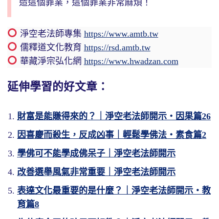
造這個罪業，這個罪業非常麻煩！
淨空老法師專集
https://www.amtb.tw
儒釋道文化教育
https://rsd.amtb.tw
華藏淨宗弘化網
https://www.hwadzan.com
延伸學習的好文章：
財富是能賺得來的？｜淨空老法師開示・因果篇26
因喜慶而殺生，反成凶事｜輕鬆學佛法・素食篇2
學佛可不能學成佛呆子｜淨空老法師開示
改善選舉風氣非常重要｜淨空老法師開示
表達文化最重要的是什麼？｜淨空老法師開示・教
育篇8