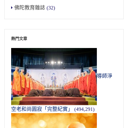
佛陀教育雜誌
(32)
熱門文章
導師淨
空老和尚圓寂「完整紀實」
(494,291)