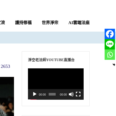
宣流
護持修福
世界淨宗
AI雲端法座
淨空老法師YOUTUBE直播台
2653
視
訊
播
放
00:00
00:00
器