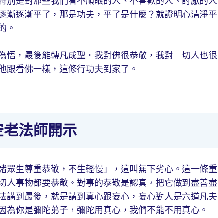
特別是對那些我們看不順眼的人、不喜歡的人、討厭的人
逐漸逐漸平了，那是功夫，平了是什麼？就證明心清淨平
的。
為悟，最後能轉凡成聖。我對佛很恭敬，我對一切人也很
他跟看佛一樣，這修行功夫到家了。
空老法師開示
諸眾生尊重恭敬，不生輕慢」，這叫無下劣心。這一條重
切人事物都要恭敬。對事的恭敬是認真，把它做到盡善盡
法講到最後，就是講到真心跟妄心，妄心對人是六道凡夫
因為你是彌陀弟子，彌陀用真心，我們不能不用真心。