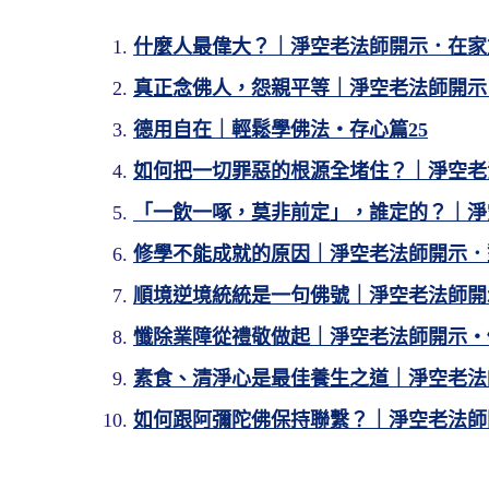
什麼人最偉大？｜淨空老法師開示．在家
真正念佛人，怨親平等｜淨空老法師開示
德用自在｜輕鬆學佛法・存心篇25
如何把一切罪惡的根源全堵住？｜淨空老
「一飲一啄，莫非前定」，誰定的？｜淨
修學不能成就的原因｜淨空老法師開示．
順境逆境統統是一句佛號｜淨空老法師開
懺除業障從禮敬做起｜淨空老法師開示・
素食、清淨心是最佳養生之道｜淨空老法
如何跟阿彌陀佛保持聯繫？｜淨空老法師