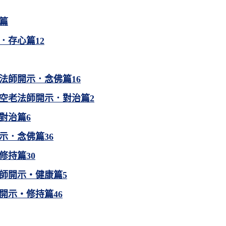
篇
．存心篇12
法師開示．念佛篇16
空老法師開示．對治篇2
對治篇6
示．念佛篇36
修持篇30
師開示・健康篇5
開示・修持篇46