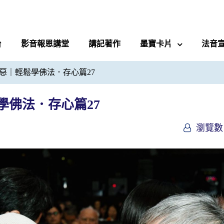
台
影音報恩講堂
講記著作
墨寶卡片
法音
惡｜輕鬆學佛法．存心篇27
學佛法．存心篇27
瀏覽數 