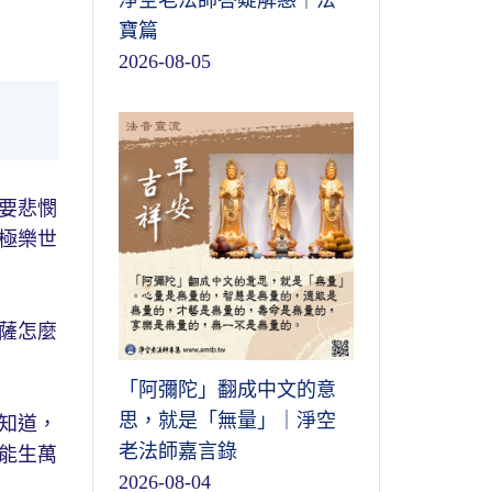
淨空老法師答疑解惑｜法
寶篇
2026-08-05
要悲憫
極樂世
薩怎麼
「阿彌陀」翻成中文的意
思，就是「無量」｜淨空
知道，
老法師嘉言錄
能生萬
2026-08-04