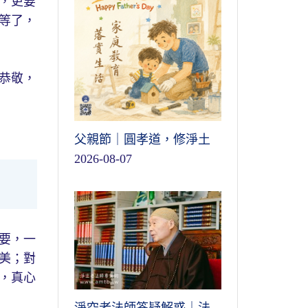
，更要
等了，
恭敬，
父親節｜圓孝道，修淨土
2026-08-07
要，一
美；對
，真心