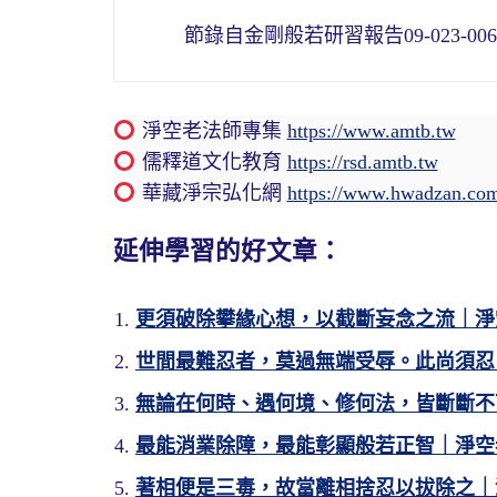
節錄自金剛般若研習報告09-023-0068集
淨空老法師專集
https://www.amtb.tw
儒釋道文化教育
https://rsd.amtb.tw
華藏淨宗弘化網
https://www.hwadzan.co
延伸學習的好文章：
更須破除攀緣心想，以截斷妄念之流｜淨
世間最難忍者，莫過無端受辱。此尚須忍
無論在何時、遇何境、修何法，皆斷斷不
最能消業除障，最能彰顯般若正智｜淨空
著相便是三毒，故當離相捨忍以拔除之｜