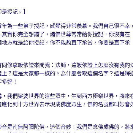
是授記。】
年為一些弟子授記，感覺得非常羨慕。我們自己很不幸
。其實你完全想錯了，諸佛世尊常常給你授記，你沒有在
個地方就是給你授記。你不能夠直下承當，你要是直下承
同修拿皈依證來問我：法師，這皈依證上怎麼沒有我的
證上？這是大家都一樣的。為什麼會取這個名字？這是釋
字多好！
，我們娑婆世界的這些眾生，生到西方極樂世界，將來
後應化到十方世界去示現成佛度眾生，佛的名號都叫妙音
音是南無阿彌陀佛，這個音妙！我們是念佛成佛的，將