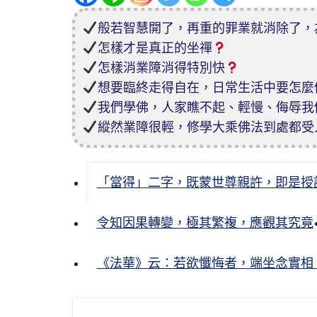
般若智慧開了，再重的罪業就消除了，
怎樣才是真正的坐禪
怎樣消業障消得特別快
想要臨終走得自在，日常生活中要怎麼
我們學佛，人家瞧不起、輕慢、侮辱我
縱然業障很輕，修學大乘佛法到處都受
「當得」二字，既蒙世尊親許，即是授
令知因果轉變，極其繁複，應觀其究竟
《法華》云：若欲懺悔者，端坐念實相