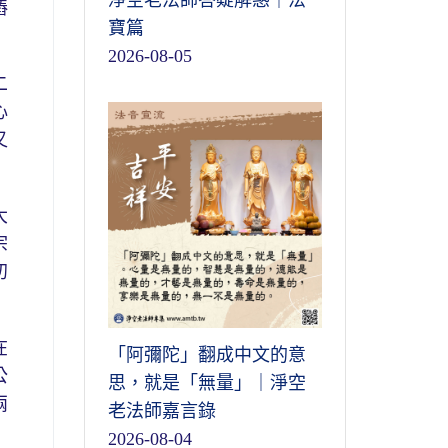
淨空老法師答疑解惑｜法
樁
寶篇
2026-08-05
二
心
又
大
宗
初
在
「阿彌陀」翻成中文的意
公
思，就是「無量」｜淨空
兩
老法師嘉言錄
2026-08-04