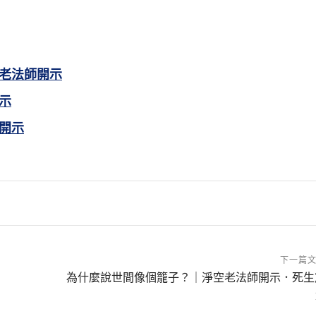
老法師開示
示
、今世受人輕賤，是先世重罪所致。凡遇此事者，應生
幸仗金剛般若之力，得免墮落，而猶難全免也。】
觀其究竟，不可僅看目前，淺見懷疑也。】
實相。重罪若霜露，慧日能消除。】
開示
瞧不起我們、輕慢我們、侮辱我們，都在這個範圍之內
雜。唯識經論裡面說得很詳細，說得非常的繁瑣；說得
普通人，教高級的菩薩，教給他們修懺悔法，懺悔有事
悲教誨。這些話可以說是我們一般人，人人都遇到這樣
一定得到大眾歡喜恭敬供養，這是一定的道理，不應該得
細說不可能的，但是比一般經典說得詳細。《楞嚴經》上
的，是理上懺悔。它的效果無比的殊勝，能滅重罪，能破
來，所造作的罪業都很深重，特別是從修學大乘經論為人
反省，我們自己業障很重。幸虧我們遇到大乘了義深經，
用心。
。這一句是方法，是不是教我們一天到晚盤腿面壁在那裡
完全是依文解義。
轉，無過於清淨心。業因果報統統不要理會，專修清淨
不能夠體會，總免不了會退心，這個事情我們看到很多
持是依教奉行，真去做！這就叫受持。不是我每天把經
他也從根把它轉掉了。這是我們在歷代，也有在現前念佛
經》上所說的，端正其心。心要是端正，眼耳鼻舌身自
下一篇
很多。遇到這個境界，對佛法產生疑惑之心也很多，甚至
受持是依教奉行，認真去做。雖然認真做，我們做得不夠
不生病，曉得什麼時候走，站著走的，坐著走的，走得那
有邪思、沒有邪念叫端。什麼叫邪思、什麼叫邪念？要照
為什麼說世間像個籠子？｜淨空老法師開示．死生
們也常常見到。讀到這一段經文，如果我們細心去體會，
消了一部分，沒消得乾淨，這是一定的道理。所以可以免
位想想，如果沒有轉過來，輪迴心造輪迴業，哪有那麼痛
是《華嚴》、《法華》的標準，心裡頭要有念就不端，心
。這是第一個意思。