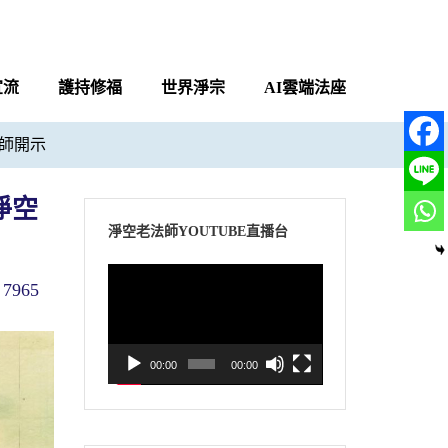
宣流
護持修福
世界淨宗
AI雲端法座
師開示
淨空
淨空老法師YOUTUBE直播台
視
7965
訊
播
放
00:00
00:00
器