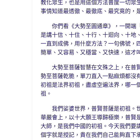
教化眾生，也是用這個方法普度一切眾
事情知道最透徹、最徹底、最究竟的，
你們看《大勢至圓通章》，一開端「
是講十信、十住、十行、十迴向、十地
一直到成佛，用什麼方法？一句佛號，
簡單、又容易、又穩當、又快速，這才
大勢至菩薩智慧在文殊之上，在普賢
勢至菩薩乾脆，單刀直入一點麻煩都沒
初祖是法界初祖，盡虛空遍法界，哪一
祖。
我們娑婆世界，普賢菩薩是初祖。世
華嚴會上，以十大願王導歸極樂，普賢
大師，是我們中國的初祖。今天我們要
個字就是授記，貴在我們自己能夠直下