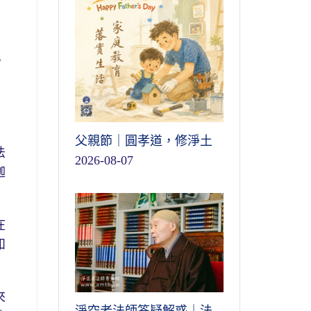
，
父親節｜圓孝道，修淨土
法
2026-08-07
迦
在
如
來