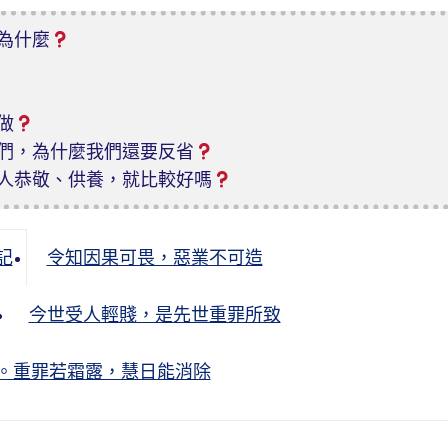
為什麼
做
們，為什麼我們還要反省
人恭敬、供養，就比較好嗎
記
令知因果可畏，惡業不可造
今世受人輕賤，是先世重罪所致
。重罪若霜露，慧日能消除