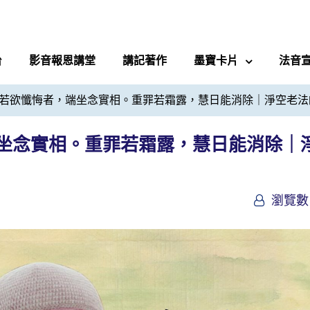
台
影音報恩講堂
講記著作
墨寶卡片
法音
若欲懺悔者，端坐念實相。重罪若霜露，慧日能消除｜淨空老法
坐念實相。重罪若霜露，慧日能消除｜
瀏覽數 