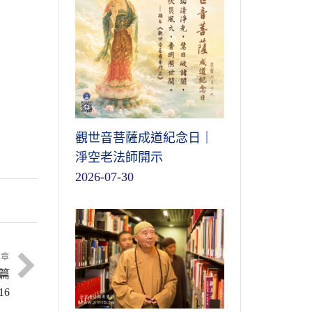
畏
觀世音菩薩成道紀念日｜
，
淨空老法師開示
再
上
的
這
2026-07-30
說
無
輕
我
打
很
念
往
然
文章
於
圓
麼
本
篇
過
墮
裡
16