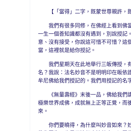
【「當得」二字，既蒙世尊親許，即
我們有很多同修，在佛經上看到佛當
一生一個善知識都沒有遇到，別說授記
意、沒有接受，你說這可惜不可惜？這
當，這裡就是給你授記。
我們星期天在此地舉行三皈傳授，有
名？我說：法名妙音不是明明印在皈依
牟尼佛給我們授記的。我們用授記的名
《無量壽經》末後一品，佛給我們講
極樂世界成佛，成就無上正等正覺，而
來。
你們要曉得，為什麼叫妙音如來？妙