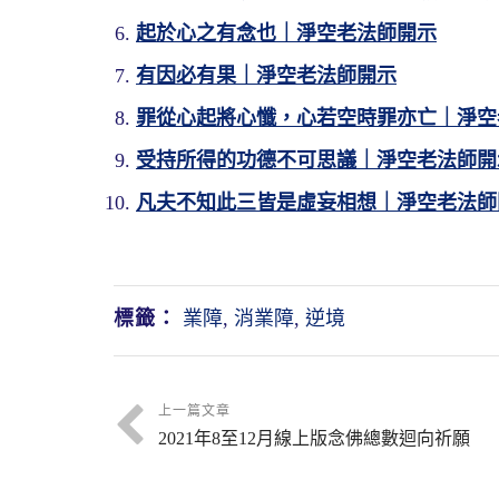
起於心之有念也｜淨空老法師開示
有因必有果｜淨空老法師開示
罪從心起將心懺，心若空時罪亦亡｜淨空
受持所得的功德不可思議｜淨空老法師開
【此節文中，暗示告誡學人有三。一
【一、令知因果可畏，惡業不可造。
【五、令知因果轉變，極其繁複，應
【《法華》云：若欲懺悔者，端坐念
凡夫不知此三皆是虛妄相想｜淨空老法師
懼心，順受心。】
這個話是真的，只要我們學佛，人家
這是提醒我們，因果的轉變真的很複
《法華經》上世尊教菩薩，這不是教
這個地方，是從經文當中體會佛的慈
自己一定要覺悟，罪業很重；否則的話
詳細，實在講也是說個大概而已，真正
懺悔、有理上懺悔。這首偈是從理上講
境界；換句話說，我們每個人無始劫以
個果報。有這種現象現前，自己一定要
得也相當的詳細。轉變，最要緊的是在
明。佛教給菩薩什麼方法？端坐念實相
標籤：
業障
,
消業障
,
逆境
賤這一方面，很明顯的顯示出來。
們讀誦學習。
坐念實相？不是的。你要是這麼看法，
而轉變，真正從究竟圓滿、從根本上
如果對於這個事實真相不能夠明瞭，
受持這兩個字，諸位一定要記住，受
心，那個轉變才真快，再繁雜的變化，
端坐是什麼意思？就是佛在《無量壽
上一篇文章
多，學佛人退心，遭遇逆緣退心的很多
兩遍，那個不算，那是讀誦不是受持。
生的人，我們能看到。他臨命終時，他
就端正，端是這個意思。端就是正，沒
2021年8至12月線上版念佛總數迴向祈願
怨天尤人，佛菩薩不保佑他，這種人我
滿，不夠徹底；換句話說，我們業雖然
瀟灑、那麼自在，那就是轉過來的。諸
經的標準來說，這個經的標準確確實實
失還是在自己這一邊，自己業障深重。
落，但是不能夠全免，只能夠免一部分
快！
面要有思就不端。