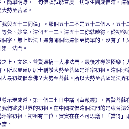
生，簡單明瞭，一句佛號就能普度一切眾生圓成佛道。這
是大勢至菩薩。
我與五十二同倫」。那個五十二不是五十二個人，五十
、等覺、妙覺，這個五十二。這五十二你就曉得，從初發
四個字，無上妙法！還有哪個比這個更簡單的，沒有了！
叫第一法門。
之上，文殊、普賢還搞一大堆法門，最後才導歸極樂；
有，所以夏蓮居居士稱讚大勢至菩薩是淨宗初祖。這個淨
個人最初提倡念佛？大勢至菩薩。所以大勢至菩薩是法界
尊示現成道，第一個二七日中講《華嚴經》，普賢菩薩
是我們娑婆世界的初祖。在中國提倡這個法門的是東晉遠
講淨宗初祖，初祖有三位，實實在在不可思議！「當得」
承當。