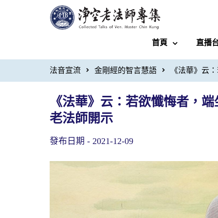
首頁
直播
法音宣流
金剛經的智言慧語
《法華》云：
《法華》云：若欲懺悔者，端
老法師開示
發布日期 -
2021-12-09