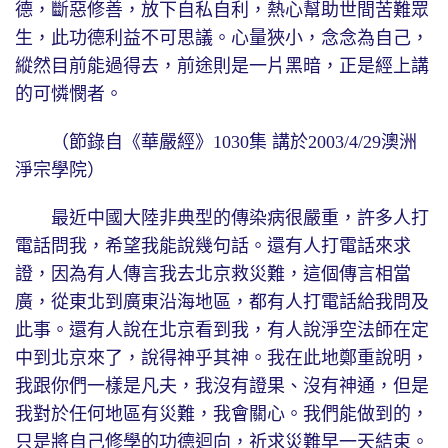
德，斷惡修善，放下自私自利，熱心幫助世間苦難眾
生，此功德利益不可思議。心量狹小，念念為自己，
縱然目前能過得去，前途則是一片黑暗，正是經上講
的可憐憫者。
（節錄自《華嚴經》1030集 講於2003/4/29澳洲
淨宗學院）
最近中國大陸非典型的傳染病很嚴重，許多人打
電話問我，希望我能說幾句話。還有人打電話來求
證，因為有人傳言我去北京救災難，這個傳言相當
廣，從東北到廣東沿海地區，都有人打電話給我問及
此事。還有人說在北京看到我，有人說淨空法師在定
中到北京來了，說得神乎其神。我在此地鄭重說明，
我跟你們一樣是凡夫，我沒有證果、沒有神通，但是
我對於任何地區有災難，我會關心。我們能做到的，
只是將自己修學的功德迴向，祈求災難早一天結束。