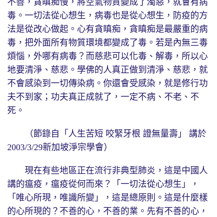
不善，貪瞋痴慢，將空氣物質變成了濁惡，就會有病
毒。一切法從心想生，病毒也是從心想生，防疫的方
法是從改心做起。心有貪瞋痴，貪瞋痴是最嚴重的病
毒，把外面所有物質環境都變成了毒。若是內無三毒
煩惱，外哪有病毒？而慈悲可以化毒、解毒，所以心
地要清淨、慈悲。學佛的人真正做到清淨、慈悲，就
不會感染到一切傳染病。你還會受感染，就是修行功
夫不到家；功夫真正成就了，一定不病、不老、不
死。
（節錄自「人生苦短 咬緊牙根 證無量壽」 講於
2003/3/29新加坡淨宗學會）
現在有些地區正在流行非典型肺炎，這是中國人
講的瘟疫，瘟疫從何而來？「一切法從心想生」，
「唯心所現，唯識所變」，這是總原則。這是什麼樣
的心所現的？不善的心，不善的業。先有不善的心，