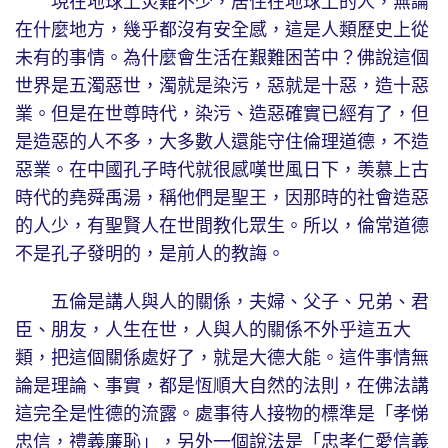
現在地球上災難不少，居住在地球上的人，無論
在什麼地方，幾乎都沒有安全感，這是人類歷史上從
未有的事情。為什麼會生活在艱難困苦中？佛說這個
世界是五濁惡世，濁就是染污，惡就是十惡，造十惡
業。但是在世尊時代，染污、造惡確實已經有了，但
是造惡的人不多，大多數人還能守住倫理道德，不造
惡業。在中國孔子時代就很感嘆世風日下，羡慕上古
時代的堯舜禹湯，稱他們是聖王，因那時的社會造惡
的人少，有聖賢人在世間教化眾生。所以，倫常道德
不是孔子發明的，是前人的教誨。
五倫是講人與人的關係，夫婦、父子、兄弟、君
臣、朋友，人生在世，人與人的關係不外乎這五大
類，把這個關係處好了，就是大德大能。這件事情無
論是理論、事實，都是恆順大自然的法則，在佛法講
這完全是性德的流露。處事待人接物的標準是「孝悌
忠信，禮義廉恥」，另外一個說法是「忠孝仁愛信義