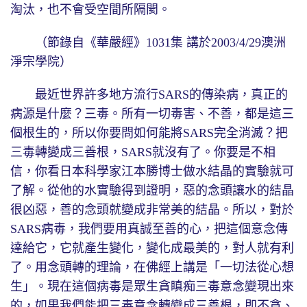
淘汰，也不會受空間所隔閡。
（節錄自《華嚴經》1031集 講於2003/4/29澳洲
淨宗學院）
最近世界許多地方流行SARS的傳染病，真正的
病源是什麼？三毒。所有一切毒害、不善，都是這三
個根生的，所以你要問如何能將SARS完全消滅？把
三毒轉變成三善根，SARS就沒有了。你要是不相
信，你看日本科學家江本勝博士做水結晶的實驗就可
了解。從他的水實驗得到證明，惡的念頭讓水的結晶
很凶惡，善的念頭就變成非常美的結晶。所以，對於
SARS病毒，我們要用真誠至善的心，把這個意念傳
達給它，它就產生變化，變化成最美的，對人就有利
了。用念頭轉的理論，在佛經上講是「一切法從心想
生」。現在這個病毒是眾生貪瞋痴三毒意念變現出來
的，如果我們能把三毒意念轉變成三善根，即不貪、