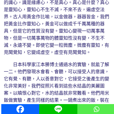
的識心，識是緣慮心，不是真心。真心是什麼？真心
是靈知心，靈知心不生不滅，不來不去，遍虛空法
界。古人用黃金作比喻，以金做器，器器皆金，我們
把黃金比作靈知心，黃金可以做成千千萬萬種的器
具，但是它的性質沒有變。靈知心變現一切萬事萬
物，但是一切萬事萬物的體靈知性沒有變，不生不
滅，永遠不變。即使它變一粒微塵，微塵有靈知，有
見聞覺知，它變成虛空，虛空有見聞覺知。
日本科學家江本勝博士通過水的實驗，就能了解
一二。他們發現水會看、會聽，可以接受人的意識，
它有覺、有聽，人以善意對它，它接受之後產生的變
化非常美好。我們從照片看到這些水結晶的美麗圖
案。以瞋恨心對它，水的結晶就非常難看。他們用米
飯做實驗，產生同樣的結果。一鍋煮出來的飯，裝在
兩個玻璃瓶裡，一個瓶上貼上愛、感謝，一個瓶子貼