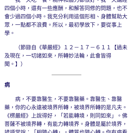
四個小時，還有一些應酬，和解答同修的問題，也不
會少過四個小時。我充分利用這個形相、身體幫助大
眾，一點都不浪費。所以，最初學放下，要從事上
學。
（節錄自《華嚴經》１２－１７－６１１【過未
及現在，一切諸如來，所轉妙法輪，此會皆得
聞。】）
病
病，不要靠醫生，不要靠醫藥。靠醫生、靠醫
藥，你的心永遠被境界所轉，被境界所轉的是凡夫。
《楞嚴經》上說得好，「若能轉境，則同如來」。佛
菩薩不被境界轉，有能力轉境界。身體是屬於境界，
諺語常說：「相隨心轉」，體質也隨心轉。你有病看