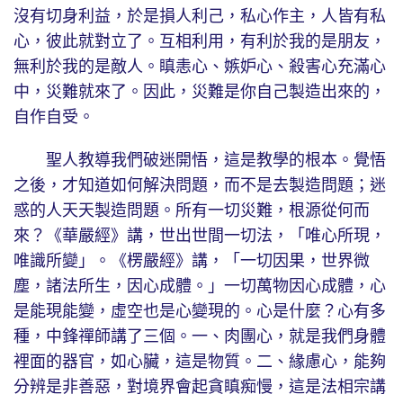
沒有切身利益，於是損人利己，私心作主，人皆有私
心，彼此就對立了。互相利用，有利於我的是朋友，
無利於我的是敵人。瞋恚心、嫉妒心、殺害心充滿心
中，災難就來了。因此，災難是你自己製造出來的，
自作自受。
聖人教導我們破迷開悟，這是教學的根本。覺悟
之後，才知道如何解決問題，而不是去製造問題；迷
惑的人天天製造問題。所有一切災難，根源從何而
來？《華嚴經》講，世出世間一切法，「唯心所現，
唯識所變」。《楞嚴經》講，「一切因果，世界微
塵，諸法所生，因心成體。」一切萬物因心成體，心
是能現能變，虛空也是心變現的。心是什麼？心有多
種，中鋒禪師講了三個。一、肉團心，就是我們身體
裡面的器官，如心臟，這是物質。二、緣慮心，能夠
分辨是非善惡，對境界會起貪瞋痴慢，這是法相宗講