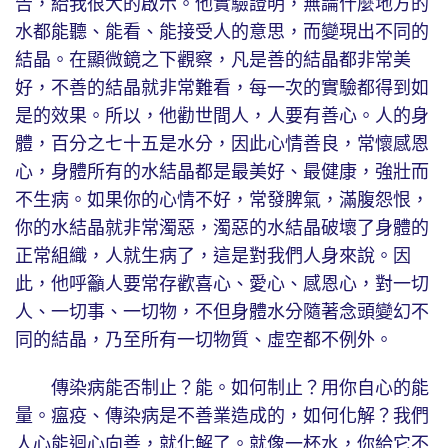
告，給我很大的啟示。他實驗證明，無論什麼地方的
水都能聽、能看、能接受人的意思，而變現出不同的
結晶。在顯微鏡之下觀察，凡是善的結晶都非常美
好，不善的結晶就非常難看，每一次的實驗都得到如
是的效果。所以，他勸世間人，人要有善心。人的身
體，百分之七十五是水分，因此心情善良，常懷感恩
心，身體所有的水結晶都是最美好、最健康，強壯而
不生病。如果你的心情不好，常發脾氣，滿腹怨恨，
你的水結晶就非常濁惡，濁惡的水結晶破壞了身體的
正常組織，人就生病了，這是對我們人身來說。因
此，他呼籲人要常存歡喜心、愛心、感恩心，對一切
人、一切事、一切物，不但身體水分隨著念頭變幻不
同的結晶，乃至所有一切物質、虛空都不例外。
傳染病能否制止？能。如何制止？用你自心的能
量。瘟疫、傳染病是不善業造成的，如何化解？我們
人心能迴心向善，就化解了。就像一杯水，你給它不