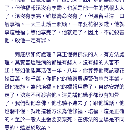
了，但他福報還沒有享盡。也就是他一生的福報太大
了，還沒有享完，雖然壽命沒有了，但還留著這一口
氣享福。一天三班護士照顧，一年要花很多錢，他就
享這種福；等他享完了，他就走了。因此，不能殺害
他，殺他一定有罪。
到底該如何處理？真正懂得佛法的人，有方法處
理。其實害這種病的都是有錢人，沒有錢的人害不
起！譬如他能再活個十年、八年，你算算他應該要花
幾百萬、幾千萬，你把他的醫藥費趕緊做慈善事業，
幫他布施，為他培福。他的福報用盡了，自然安詳的
走了，決定不可殺害他。這是講他幾乎都沒有知覺
了，我們勸他念佛，他也聽不進去了；跟他說話，他
也聽不懂，就用這種方法為他修福、培福，這是正確
的。至於一般人主張要安樂死，在佛法的立場是不同
意的，這屬於殺業。