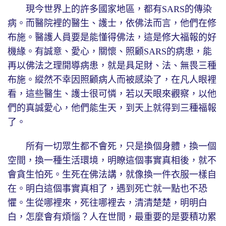
現今世界上的許多國家地區，都有SARS的傳染
病。而醫院裡的醫生、護士，依佛法而言，他們在修
布施。醫護人員要是能懂得佛法，這是修大福報的好
機緣。有誠意、愛心，關懷、照顧SARS的病患，能
再以佛法之理開導病患，就是具足財、法、無畏三種
布施。縱然不幸因照顧病人而被感染了，在凡人眼裡
看，這些醫生、護士很可憐，若以天眼來觀察，以他
們的真誠愛心，他們能生天，到天上就得到三種福報
了。
所有一切眾生都不會死，只是換個身體，換一個
空間，換一種生活環境，明瞭這個事實真相後，就不
會貪生怕死。生死在佛法講，就像換一件衣服一樣自
在。明白這個事實真相了，遇到死亡就一點也不恐
懼。生從哪裡來，死往哪裡去，清清楚楚，明明白
白，怎麼會有煩惱？人在世間，最重要的是要積功累