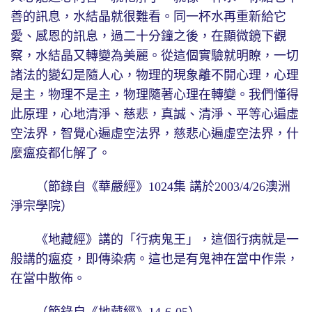
善的訊息，水結晶就很難看。同一杯水再重新給它
愛、感恩的訊息，過二十分鐘之後，在顯微鏡下觀
察，水結晶又轉變為美麗。從這個實驗就明瞭，一切
諸法的變幻是隨人心，物理的現象離不開心理，心理
是主，物理不是主，物理隨著心理在轉變。我們懂得
此原理，心地清淨、慈悲，真誠、清淨、平等心遍虛
空法界，智覺心遍虛空法界，慈悲心遍虛空法界，什
麼瘟疫都化解了。
（節錄自《華嚴經》1024集 講於2003/4/26澳洲
淨宗學院）
《地藏經》講的「行病鬼王」，這個行病就是一
般講的瘟疫，即傳染病。這也是有鬼神在當中作祟，
在當中散佈。
（節錄自《地藏經》14-6-05）