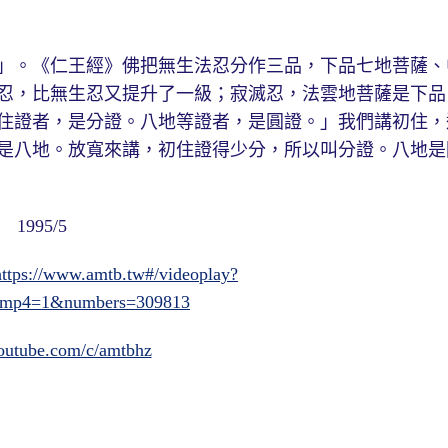
。《仁王經》佛把無生法忍分作三品，下品七地菩薩、
忍，比無生忍又提升了一級；寂滅忍，法雲地菩薩是下品
住證者，是分證。八地等證者，是圓證。」我們講初住，
是八地。放寬來講，初住證得少分，所以叫分證。八地是
995/5
https://www.amtb.tw#/videoplay?
&mp4=1&numbers=309813
outube.com/c/amtbhz