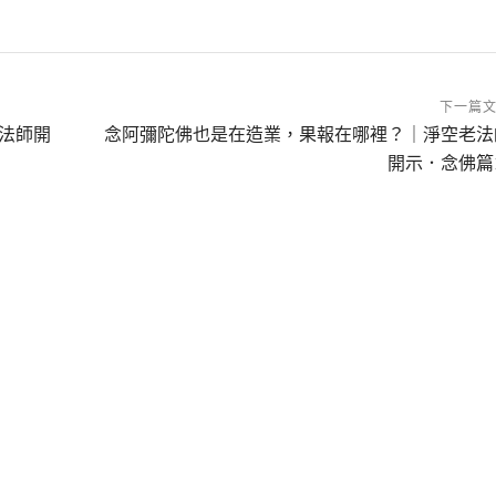
下一篇
法師開
念阿彌陀佛也是在造業，果報在哪裡？｜淨空老法
開示．念佛篇1