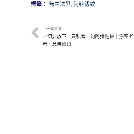
標籤：
無生法忍
,
阿鞞跋致
上一篇文章
一切要放下，只執著一句阿彌陀佛｜淨空老
示．念佛篇13