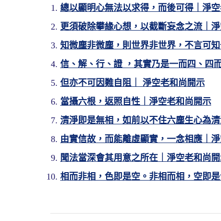
總以顯明心無法以求得，而後可得｜淨空
更須破除攀緣心想，以截斷妄念之流｜淨
知微塵非微塵，則世界非世界，不言可知
信、解、行、證 ，其實乃是一而四、四
但亦不可因難自阻｜ 淨空老和尚開示
當攝六根，返照自性｜淨空老和尚開示
清淨即是無相，如前以不住六塵生心為清
由實信故，而能離虛顯實，一念相應｜淨
聞法當深會其用意之所在｜淨空老和尚開
相而非相，色即是空。非相而相，空即是