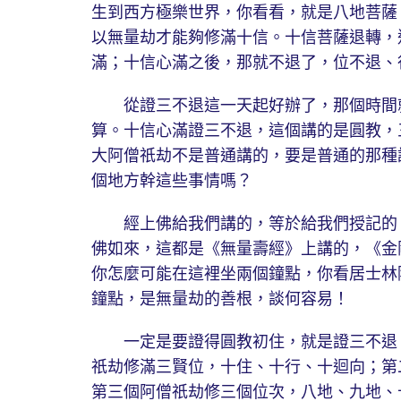
生到西方極樂世界，你看看，就是八地菩薩
以無量劫才能夠修滿十信。十信菩薩退轉，
滿；十信心滿之後，那就不退了，位不退、
從證三不退這一天起好辦了，那個時間就
算。十信心滿證三不退，這個講的是圓教，
大阿僧祇劫不是普通講的，要是普通的那種
個地方幹這些事情嗎？
經上佛給我們講的，等於給我們授記的，
佛如來，這都是《無量壽經》上講的，《金
你怎麼可能在這裡坐兩個鐘點，你看居士林
鐘點，是無量劫的善根，談何容易！
一定是要證得圓教初住，就是證三不退，
祇劫修滿三賢位，十住、十行、十迴向；第
第三個阿僧祇劫修三個位次，八地、九地、