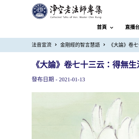
首頁
直播
法音宣流
金剛經的智言慧語
《大論》卷七
《大論》卷七十三云：得無生
發布日期 -
2021-01-13