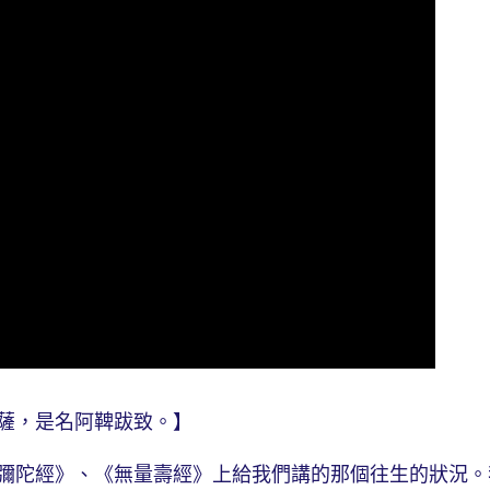
薩，是名阿鞞跋致。】
陀經》、《無量壽經》上給我們講的那個往生的狀況。