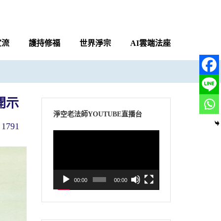
宣流
護持修福
世界淨宗
AI雲端法座
開示
淨空老法師YOUTUBE直播台
1791
視
訊
播
放
00:00
00:00
器