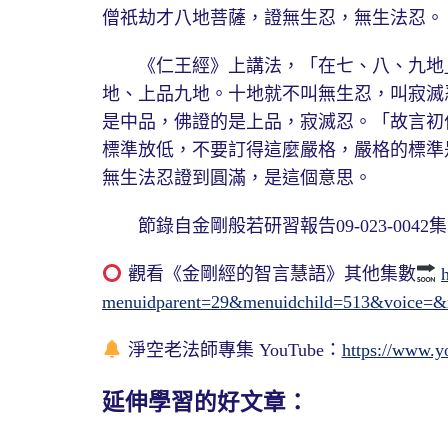
僧祇劫才八地菩薩，證無生忍，無生法忍。
《仁王經》上講法，「在七、八、九地」
地、上品九地。十地就不叫無生忍，叫寂滅
是中品，佛證的是上品，寂滅忍。「故言初
標準放低，不要訂得這麼嚴格，嚴格的標準
無生法忍證到圓滿，是這個意思。
節錄自金剛般若研習報告09-023-0042集 1
觀看《金剛經的智言慧語》其他集數
menuidparent=29&menuidchild=513&voice=
淨空老法師專集 YouTube：
https://www.y
延伸學習的好文章：