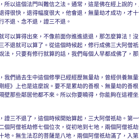
，所以這個法門叫難信之法。通常，這是佛在經上說的，
退得很快，退得幅度很大，他會退，無量劫才成功，才十
行不退、念不退，證三不退。
可以算得出來，不像前面你進進退退，那怎麼算法！沒
三不退就可以算了。從這個時候起，修行成佛三大阿僧祇
說法，只要有修行就算的話，我們每個人早都成佛了，那
我們過去生中這個修學已經經歷無量劫，曾經供養無量
剛經》上也是這麼說。要不是累劫的善根、無量劫的善根
隔壁那些鄰居他都不來。所以你要曉得，你能夠在這裡坐
證三不退了，這個時候開始算起，三大阿僧祇劫。第一
二個阿僧祇劫修七個位次，從初地到七地，兩個阿僧祇劫
十地。無生法忍的菩薩是八地，兩個阿僧祇劫滿了，入第