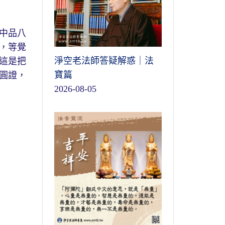
中品八
，等覺
淨空老法師答疑解惑｜法
這是把
寶篇
圓證，
2026-08-05