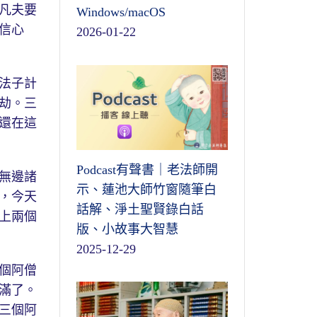
凡夫要
Windows/macOS
信心
2026-01-22
法子計
劫。三
還在這
Podcast有聲書｜老法師開
無邊諸
示、蓮池大師竹窗隨筆白
，今天
話解、淨土聖賢錄白話
上兩個
版、小故事大智慧
2025-12-29
個阿僧
滿了。
三個阿