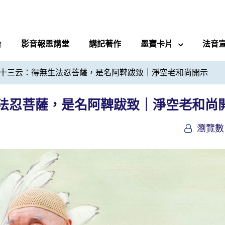
台
影音報恩講堂
講記著作
墨寶卡片
法音
十三云：得無生法忍菩薩，是名阿鞞跋致｜淨空老和尚開示
法忍菩薩，是名阿鞞跋致｜淨空老和尚
瀏覽數 