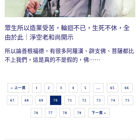
眾生所以造業受苦，輪迴不已，生死不休，全
由於此｜淨空老和尚開示
所以論善根福德，有很多阿羅漢、辟支佛、菩薩都比
不上我們，這是真的不是假的，佛⋯⋯
« 上一頁
1
2
3
4
5
...
65
66
67
68
69
70
71
72
73
74
75
76
77
78
79
下一頁 »