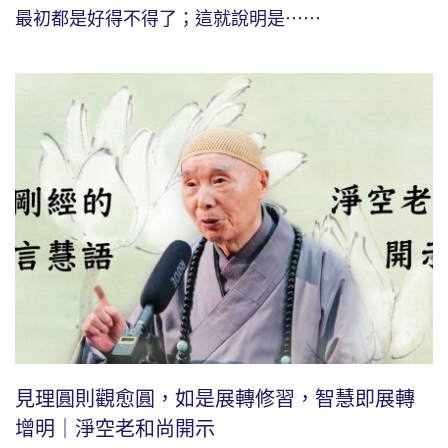
最初都是好得不得了；這就說明是⋯⋯
見理圓則觀愈圓，如是展轉修習，智慧即展轉
增明｜淨空老和尚開示