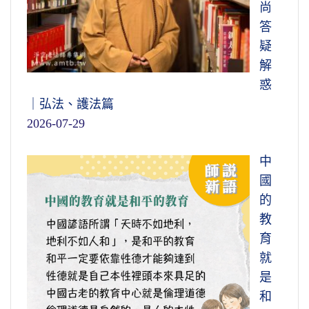
尚
答
疑
解
惑
｜弘法、護法篇
2026-07-29
中
國
的
教
育
就
是
和