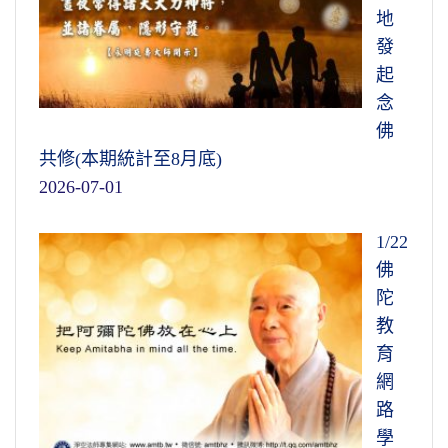
地
發
起
念
佛
共修(本期統計至8月底)
2026-07-01
1/22
佛
陀
教
育
網
路
學