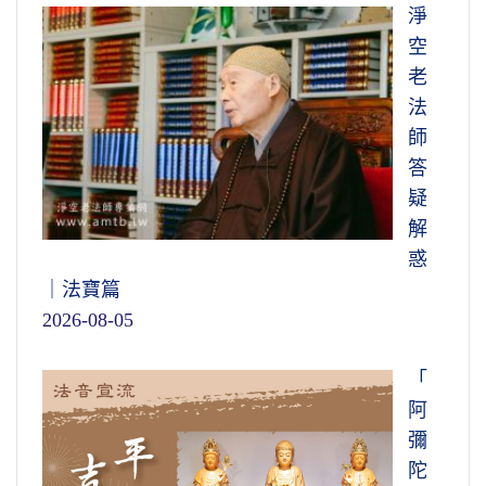
淨
空
老
法
師
答
疑
解
惑
｜法寶篇
2026-08-05
「
阿
彌
陀