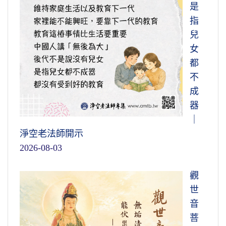
是
指
兒
女
都
不
成
器
｜
淨空老法師開示
2026-08-03
觀
世
音
菩