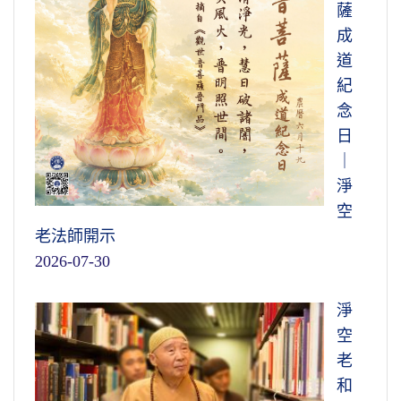
薩
成
道
紀
念
日
｜
淨
空
老法師開示
2026-07-30
淨
空
老
和