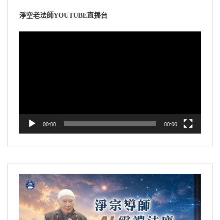
淨空老法師YOUTUBE直播台
視
訊
播
放
器
00:00
00:00