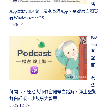
院
App更新2.0.4版｜法水長流App、華藏桌面瀏覽
器Windows/macOS
2026-01-22
Pod
cast
有
聲
書
｜
老
法
師開示、蓮池大師竹窗隨筆白話解、淨土聖賢
錄白話版、小故事大智慧
2025-12-29