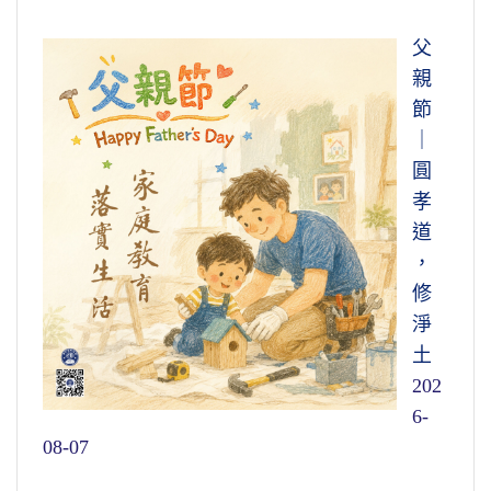
父
親
節
｜
圓
孝
道
，
修
淨
土
202
6-
08-07