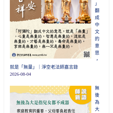
」
翻
成
中
文
的
意
思
，
就是「無量」｜淨空老法師嘉言錄
2026-08-04
無
後
為
大