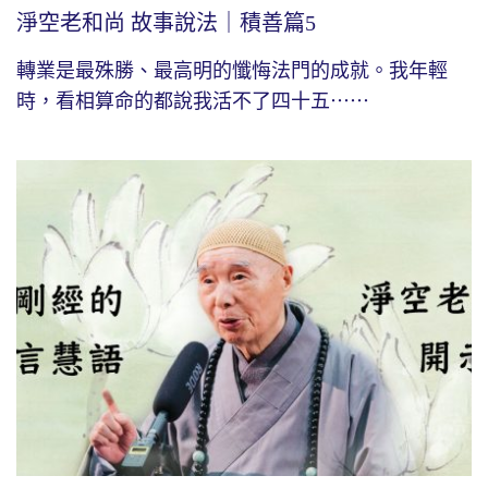
淨空老和尚 故事說法｜積善篇5
轉業是最殊勝、最高明的懺悔法門的成就。我年輕
時，看相算命的都說我活不了四十五⋯⋯