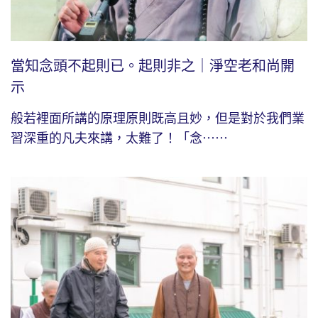
當知念頭不起則已。起則非之｜淨空老和尚開
示
般若裡面所講的原理原則既高且妙，但是對於我們業
習深重的凡夫來講，太難了！「念⋯⋯