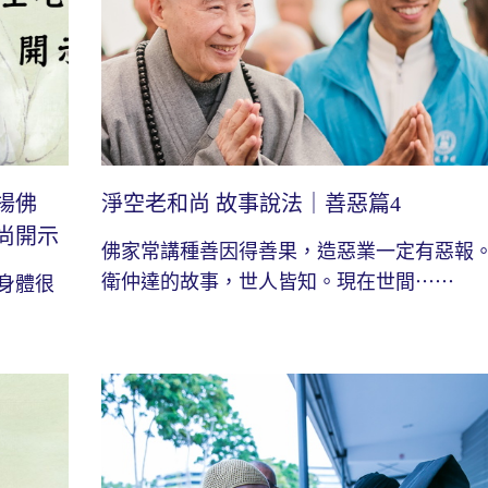
揚佛
淨空老和尚 故事說法｜善惡篇4
尚開示
佛家常講種善因得善果，造惡業一定有惡報
衛仲達的故事，世人皆知。現在世間⋯⋯
身體很