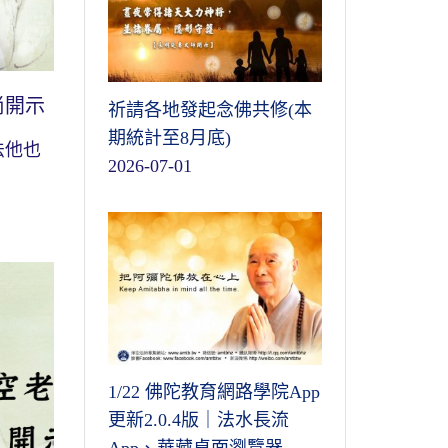
尚開示
祈請各地發起念佛共修(本
期統計至8月底)
法他也
2026-07-01
1/22 佛陀教育網路學院App
更新2.0.4版｜法水長流