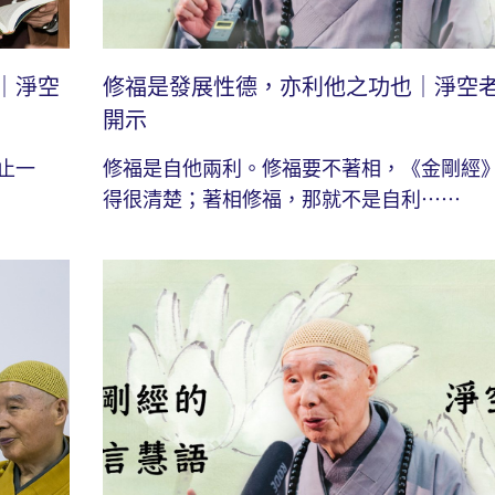
｜淨空
修福是發展性德，亦利他之功也｜淨空
開示
止一
修福是自他兩利。修福要不著相，《金剛經
得很清楚；著相修福，那就不是自利⋯⋯