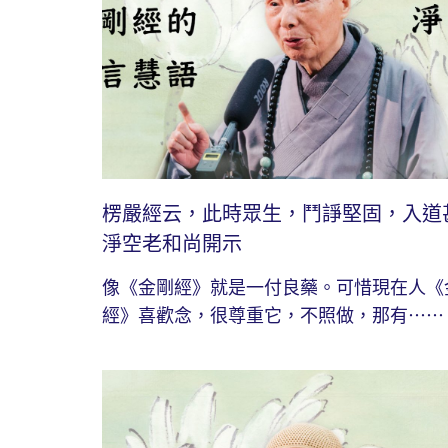
楞嚴經云，此時眾生，鬥諍堅固，入道
淨空老和尚開示
像《金剛經》就是一付良藥。可惜現在人《
經》喜歡念，很尊重它，不照做，那有⋯⋯