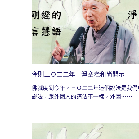
今則三Ｏ二二年｜淨空老和尚開示
佛滅度到今年，三Ｏ二二年這個說法是我們
說法，跟外國人的講法不一樣，外國⋯⋯