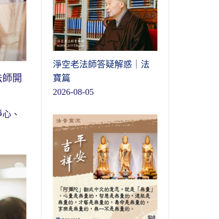
淨空老法師答疑解惑｜法
法師開
寶篇
2026-08-05
淨心、