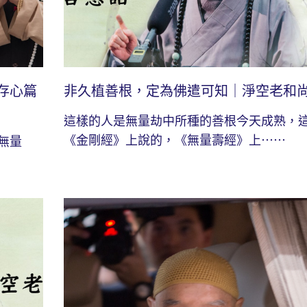
存心篇
非久植善根，定為佛遣可知｜淨空老和
這樣的人是無量劫中所種的善根今天成熟，
《金剛經》上說的，《無量壽經》上⋯⋯
無量