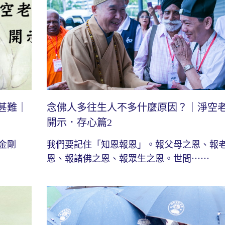
甚難｜
念佛人多往生人不多什麼原因？｜淨空
開示．存心篇2
金剛
我們要記住「知恩報恩」。報父母之恩、報
恩、報諸佛之恩、報眾生之恩。世間⋯⋯