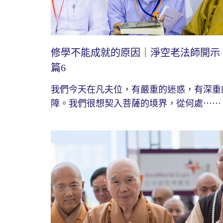
修學不能成就的原因｜淨空老法師開示
篇6
我們今天在凡夫位，有嚴重的迷惑，有深重
障。我們很想契入菩薩的境界，從何處⋯⋯