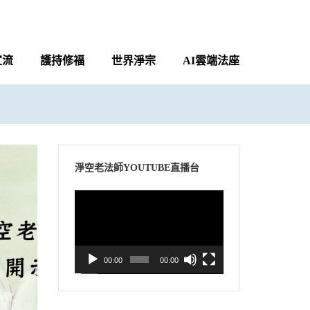
宣流
護持修福
世界淨宗
AI雲端法座
淨空老法師YOUTUBE直播台
視
訊
播
放
00:00
00:00
器