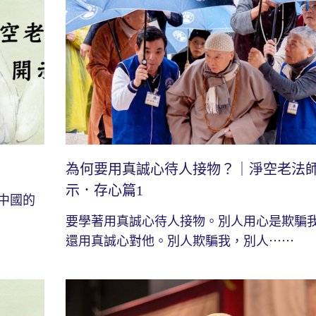
為何要用真誠心待人接物？｜淨空老法
示．存心篇1
中國的
要學著用真誠心待人接物。別人用心是欺騙
還用真誠心對他。別人欺騙我，別人⋯⋯