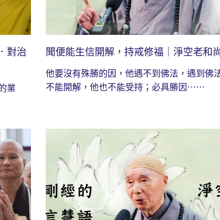
．對治
聞便能生信開解，持戒修福｜淨空老和
他要沒有殊勝的因，他遇不到佛法，遇到佛
不能開解，他也不能受持；必具勝因⋯⋯
的業