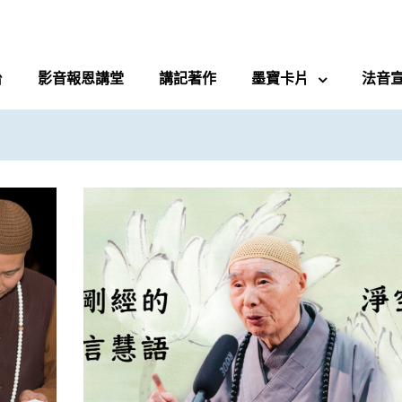
台
影音報恩講堂
講記著作
墨寶卡片
法音