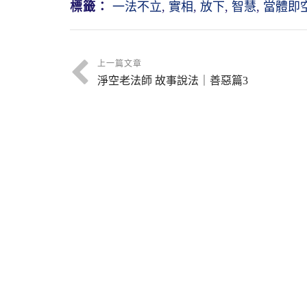
標籤：
一法不立
,
實相
,
放下
,
智慧
,
當體即
上一篇文章
淨空老法師 故事說法｜善惡篇3