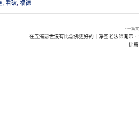
空
,
看破
,
福德
下一篇
在五濁惡世沒有比念佛更好的｜淨空老法師開示．
佛篇