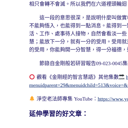
相只會轉不會滅。所以我們在六道裡頭輪迴
這一段的意思很深，是說明什麼叫做實相
不能夠悟入，也能得到一點消息。能得到一
活、工作、處事待人接物，自然會看淡一些
慧；能放下一分，就有一分的受用。受用就
的受用，你能夠開一分智慧，得一分福德，
節錄自金剛般若研習報告09-023-0045集19
觀看《金剛經的智言慧語》其他集數
menuidparent=29&menuidchild=513&voice=
淨空老法師專集 YouTube：
https://www.y
延伸學習的好文章：