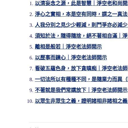
以清妄念之源，此是智慧｜淨空老和尚開
淨心之實相，本是空有同時，謂之一真法
人我分別之見少少輕減，則鬥爭亦必減少
須知於法，隨得隨捨，絕不著相自滿｜淨
離相是般若｜淨空老法師開示
以歷事而鍊心｜淨空老法師開示
看破五蘊色身，放下貪瞋痴｜淨空老法師
一切法所以有種種不同，是隨業力而異（
不著就是我們常講放下｜淨空老法師開示
以眾生非眾生之義，證明諸相非諸相之義