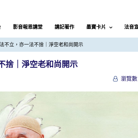
台
影音報恩講堂
講記著作
墨寶卡片
法音
法不立，亦一法不捨｜淨空老和尚開示
不捨｜淨空老和尚開示
瀏覽數 