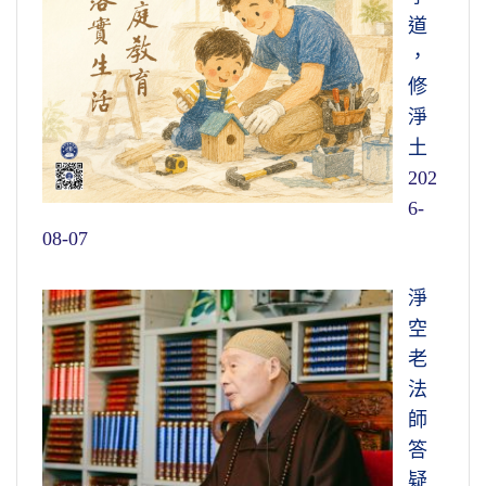
道
，
修
淨
土
202
6-
08-07
淨
空
老
法
師
答
疑