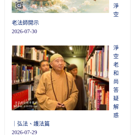
淨
空
老法師開示
2026-07-30
淨
空
老
和
尚
答
疑
解
惑
｜弘法、護法篇
2026-07-29