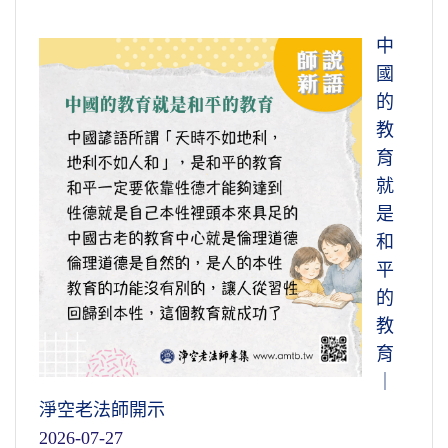
中
國
的
教
育
就
是
和
平
的
教
育
｜
淨空老法師開示
2026-07-27