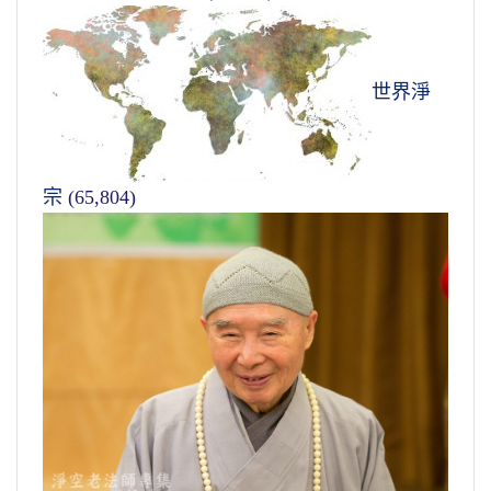
世界淨
宗
(65,804)