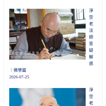
淨
空
老
法
師
答
疑
解
惑
｜佛學篇
2026-07-25
淨
空
老