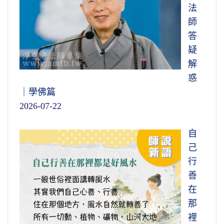
法
師
答
疑
解
惑
｜學佛篇
2026-07-22
自
己
行
善
在
那
裡