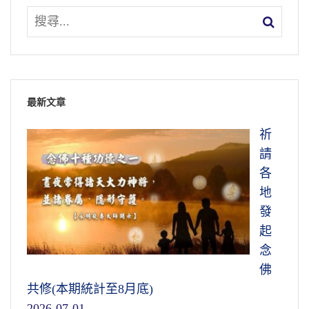
最新文章
祈
請
各
地
發
起
念
佛
共修(本期統計至8月底)
2026-07-01