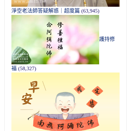
淨空老法師答疑解惑｜超度篇
(63,945)
護持修
福
(58,327)