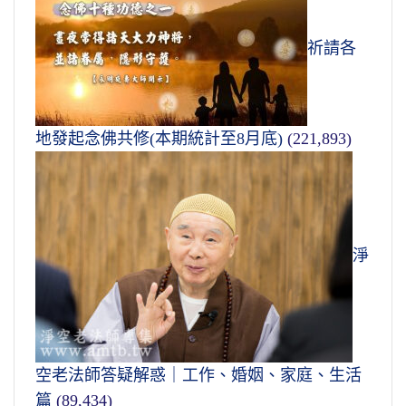
祈請各
地發起念佛共修(本期統計至8月底)
(221,893)
淨
空老法師答疑解惑｜工作、婚姻、家庭、生活
篇
(89,434)