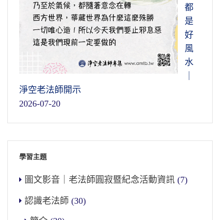
都
是
好
風
水
｜
淨空老法師開示
2026-07-20
學習主題
圖文影音｜老法師圓寂暨紀念活動資訊
(7)
認識老法師
(30)