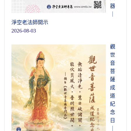
器
｜
淨空老法師開示
2026-08-03
觀
世
音
菩
薩
成
道
紀
念
日
｜