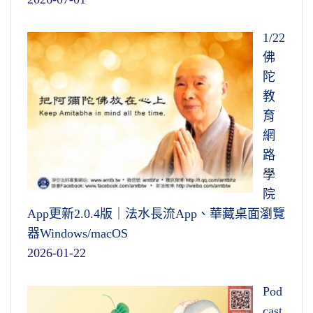
1/22
佛
陀
教
育
網
路
學
院
App更新2.0.4版｜法水長流App、華藏桌面瀏覽
器Windows/macOS
2026-01-22
Pod
cast