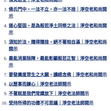
情見若空｜淨空老和尚開示
佛氏門中，一法不立，亦一法不捨｜淨空老和尚開
示
道心堅固，是為般若淨土同修之法｜淨空老和尚開
示
須知於法，隨得隨捨，絕不著相自滿｜淨空老和尚
開示
最能消業除障，最能彰顯般若正智｜淨空老和尚開
示
要發廣度眾生之大願，讀經念佛｜淨空老和尚開示
以歷事而鍊心｜淨空老法師開示
不著就是我們常講放下｜淨空老法師開示
受持所得的功德不可思議｜淨空老法師開示