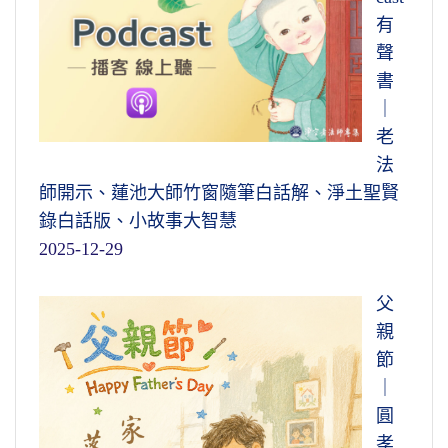
有
聲
書
｜
老
法
師開示、蓮池大師竹窗隨筆白話解、淨土聖賢
錄白話版、小故事大智慧
2025-12-29
父
親
節
｜
圓
孝