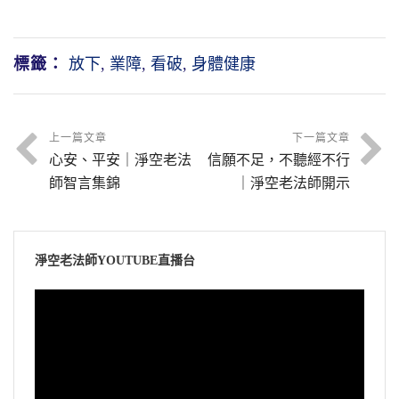
標籤：
放下
,
業障
,
看破
,
身體健康
上一篇文章
下一篇文章
心安、平安｜淨空老法
信願不足，不聽經不行
師智言集錦
｜淨空老法師開示
淨空老法師YOUTUBE直播台
視
訊
播
放