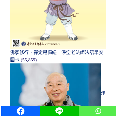
佛家修行，禪定是樞紐｜淨空老法師法語早安
圖卡
(55,859)
淨