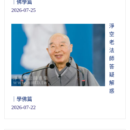
｜佛學篇
2026-07-25
淨
空
老
法
師
答
疑
解
惑
｜學佛篇
2026-07-22