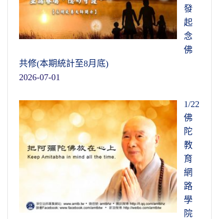
發
起
念
佛
共修(本期統計至8月底)
2026-07-01
1/22
佛
陀
教
育
網
路
學
院