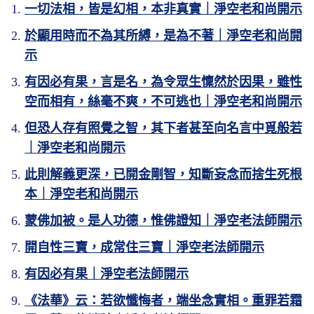
一切法相，皆是幻相，本非真實｜淨空老和尚開示
於顯用時而不為其所縛，是為不著｜淨空老和尚開
示
有因必有果，言是名，為令眾生懍然於因果，雖性
空而相有，絲毫不爽，不可逃也｜淨空老和尚開示
但恐人存有照覺之智，其下者甚至向名言中覓般若
｜淨空老和尚開示
此則解義更深，已開金剛智，知斷妄念而捨生死根
本｜淨空老和尚開示
蒙佛加被。是人功德，惟佛證知｜淨空老法師開示
開自性三寶，成常住三寶｜淨空老法師開示
有因必有果｜淨空老法師開示
《法華》云：若欲懺悔者，端坐念實相。重罪若霜