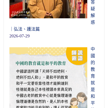
答
疑
解
惑
｜弘法、護法篇
2026-07-29
中
國
的
教
育
就
是
和
平