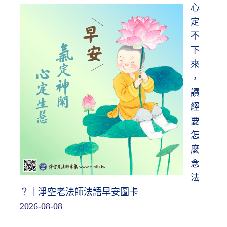
心
定
不
下
來
，
讀
經
要
怎
麼
念
法
？｜淨空老法師法語早安圖卡
2026-08-08