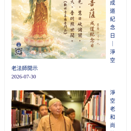
成
道
紀
念
日
｜
淨
空
老法師開示
2026-07-30
淨
空
老
和
尚