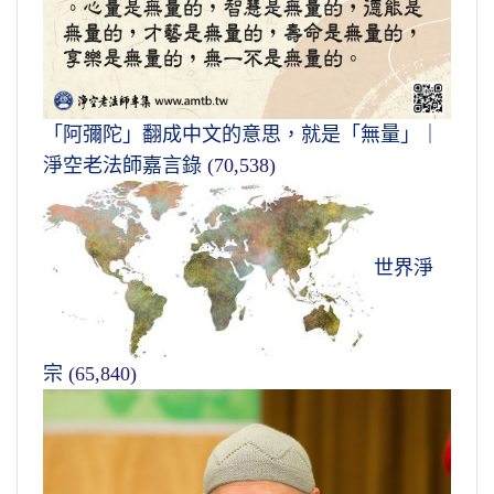
「阿彌陀」翻成中文的意思，就是「無量」｜
淨空老法師嘉言錄
(70,538)
世界淨
宗
(65,840)