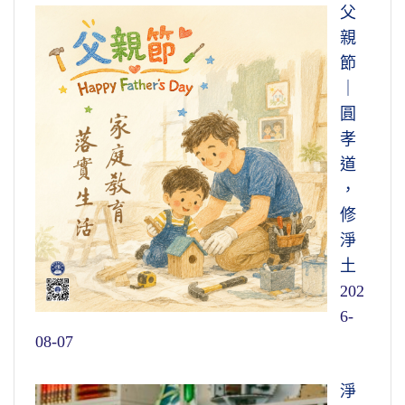
父
親
節
｜
圓
孝
道
，
修
淨
土
202
6-
08-07
淨