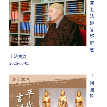
空
老
法
師
答
疑
解
惑
｜法寶篇
2026-08-05
「
阿
彌
陀
」