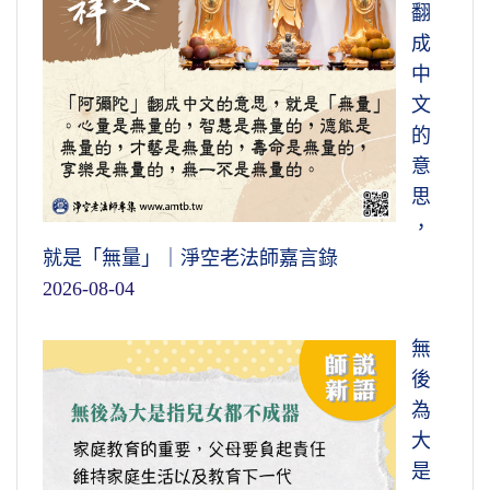
翻
成
中
文
的
意
思
，
就是「無量」｜淨空老法師嘉言錄
2026-08-04
無
後
為
大
是