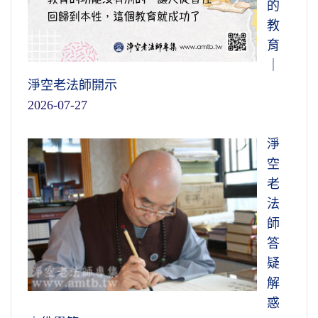
的
教
育
｜
淨空老法師開示
2026-07-27
淨
空
老
法
師
答
疑
解
惑