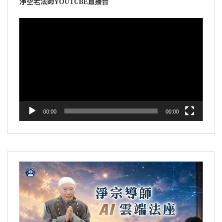
淨空老法師YOUTUBE直播台
視
訊
播
放
器
00:00
00:00