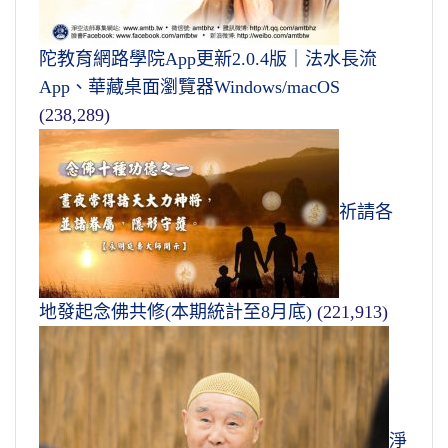
陀教育網路學院App更新2.0.4版｜法水長流
App、華藏桌面瀏覽器Windows/macOS
(238,289)
祈請各
地發起念佛共修(本期統計至8月底)
(221,913)
淨