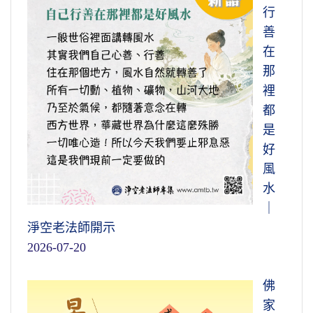
行
善
在
那
裡
都
是
好
風
水
｜
淨空老法師開示
2026-07-20
佛
家