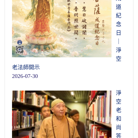
道
紀
念
日
｜
淨
空
老法師開示
2026-07-30
淨
空
老
和
尚
答