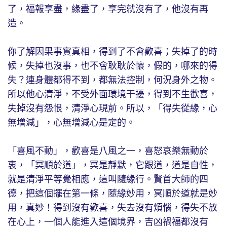
了，福報享盡，緣盡了，享完就沒有了，他沒有再
造。
你了解因果事實真相，得到了不會歡喜；失掉了的時
候，失掉也沒事，也不會耿耿於懷，假的，哪來的得
失？連身體都得不到，都無法控制，何況身外之物。
所以他心清淨，不受外面環境干擾，得到不生歡喜，
失掉沒有怨恨，清淨心現前。所以，「得失從緣，心
無增減」，心無增減心是定的。
「喜風不動」，歡喜是八風之一，喜怒哀樂無動於
衷，「冥順於道」，冥是靜默，它跟道，道是自性，
就是清淨平等覺相應，這叫隨緣行。賢首大師的四
德，把這個擺在第一條，隨緣妙用，冥順於道就是妙
用，真妙！得到沒有歡喜，失去沒有煩惱，得失不放
在心上，一個人能進入這個境界，吉凶禍福都沒有