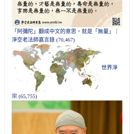
「阿彌陀」翻成中文的意思，就是「無量」｜
淨空老法師嘉言錄
(70,467)
世界淨
宗
(65,755)