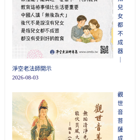
兒
女
都
不
成
器
｜
淨空老法師開示
2026-08-03
觀
世
音
菩
薩
成