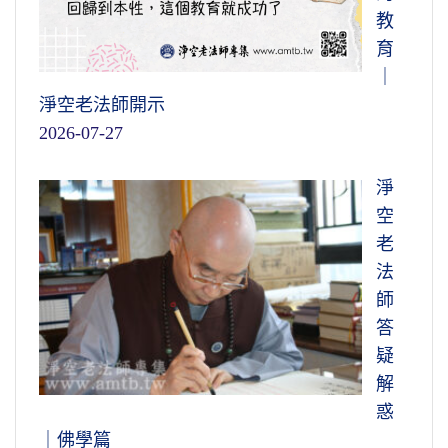
教
育
｜
淨空老法師開示
2026-07-27
淨
空
老
法
師
答
疑
解
惑
｜佛學篇