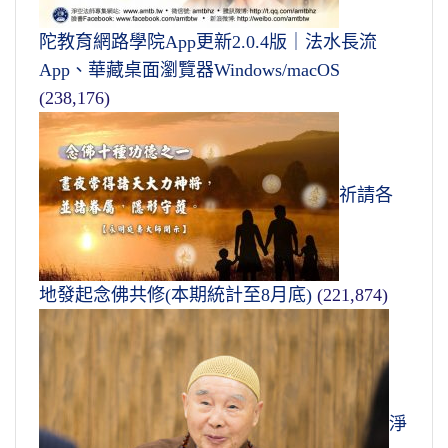
陀教育網路學院App更新2.0.4版｜法水長流
App、華藏桌面瀏覽器Windows/macOS
(238,176)
祈請各
地發起念佛共修(本期統計至8月底)
(221,874)
淨