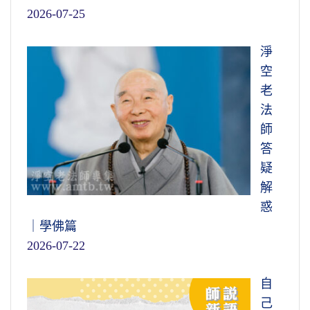
2026-07-25
淨
空
老
法
師
答
疑
解
惑
｜學佛篇
2026-07-22
自
己