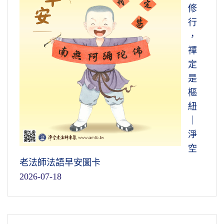
修
行
，
禪
定
是
樞
紐
｜
淨
空
老法師法語早安圖卡
2026-07-18