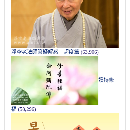
淨空老法師答疑解惑｜超度篇
(63,906)
護持修
福
(58,296)