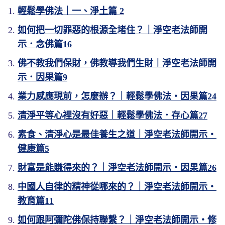
輕鬆學佛法｜一、淨土篇 2
如何把一切罪惡的根源全堵住？｜淨空老法師開
示．念佛篇16
佛不教我們保財，佛教導我們生財｜淨空老法師開
示．因果篇9
業力感應現前，怎麼辦？｜輕鬆學佛法・因果篇24
清淨平等心裡沒有好惡｜輕鬆學佛法．存心篇27
素食、清淨心是最佳養生之道｜淨空老法師開示・
健康篇5
財富是能賺得來的？｜淨空老法師開示・因果篇26
中國人自律的精神從哪來的？｜淨空老法師開示・
教育篇11
如何跟阿彌陀佛保持聯繫？｜淨空老法師開示・修