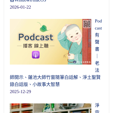
器Windows/macOS
2026-01-22
Pod
cast
有
聲
書
｜
老
法
師開示、蓮池大師竹窗隨筆白話解、淨土聖賢
錄白話版、小故事大智慧
2025-12-29
淨
空