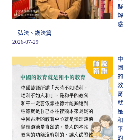
疑
解
惑
｜弘法、護法篇
2026-07-29
中
國
的
教
育
就
是
和
平
的