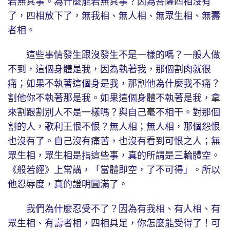
若無其事。為什麼能若無其事？因為菩薩四相沒有
了，四相放下了，無我相、無人相、無眾生相、無壽
者相。
這些事情發生跟沒發生不是一樣的嗎？一般人做
不到，這個身體是我，因為執著我，那個割肉就很
痛；如果不執著這個身是我，那割他為什麼我不痛？
割他你不執著那是我。如果這個身體不執著是我，拿
來割跟割別人不是一樣嗎？與自己毫不相干。對那個
割的人，歌利王恨不恨？無人相；無人相，那個怨恨
也沒有了。自己沒有痛苦，也沒有看到可恨之人；無
眾生相，眾生相是指這些事，真的所謂是三輪體空。
《般若經》上常講，「當體即空，了不可得」。所以
他忍辱度，真的證明圓滿了。
我們為什麼忍受不了？因為有我相、有人相、有
眾生相、有壽者相，四相具足，你怎麼能受得了！可