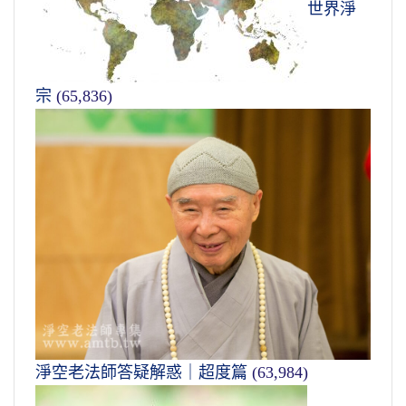
世界淨
宗
(65,836)
淨空老法師答疑解惑｜超度篇
(63,984)