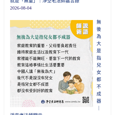
就是「無量」｜淨空老法師嘉言錄
2026-08-04
無
後
為
大
是
指
兒
女
都
不
成
器
｜