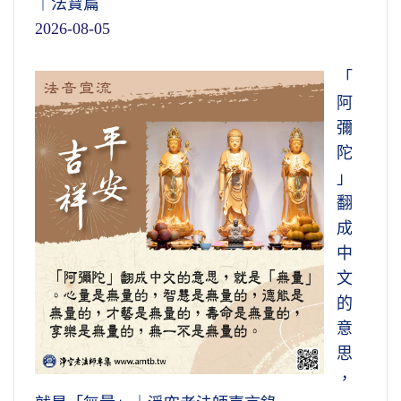
｜法寶篇
2026-08-05
「
阿
彌
陀
」
翻
成
中
文
的
意
思
，