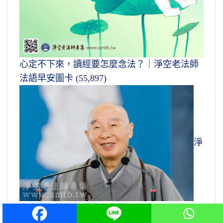
心定不下來，讀經要怎麼念法？｜淨空老法師
法語早安圖卡
(55,897)
淨
空老法師答疑解惑｜學佛篇
(47,800)