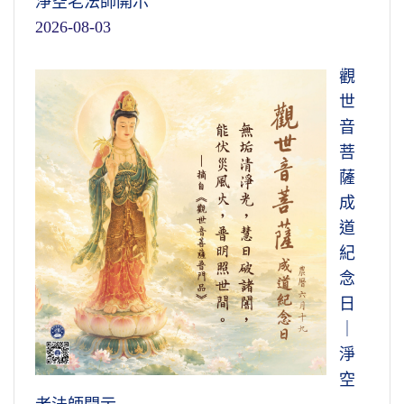
淨空老法師開示
2026-08-03
觀
世
音
菩
薩
成
道
紀
念
日
｜
淨
空