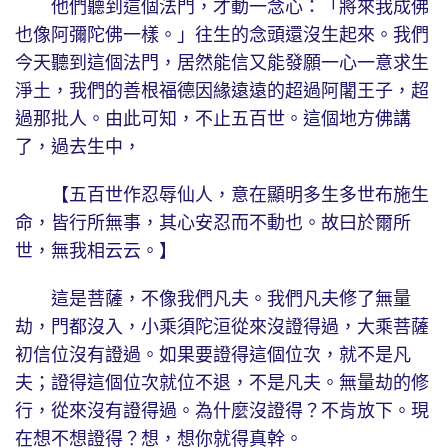
他們聽到這個法門，才動一念心：「將來我成佛
也像阿彌陀佛一樣。」往生的念頭還沒生起來。我們
今天聽到這個法門，居然能信又能發願一心一意求生
淨土，我們的善根福德因緣遠遠的超過阿闍王子，超
過那批人。由此可知，不止五百世。這個地方佛講
了，過去生中，
【五百世作忍辱仙人，意在顯明多生多世布施生
命，皆行所無事，其心安忍而不動也。故曰於爾所
世，無我相云云。】
這是菩薩，不像我們凡夫。我們凡夫修了無量
劫，門都沒入，小乘須陀洹從來沒證得過，大乘菩薩
初信位沒有證過。如果要證得這個位次，就不是凡
夫；證得這個位次就位不退，不是凡夫。無量劫的修
行，從來沒有證得過。為什麼沒證得？不肯放下。現
在想不想證得？想，想你就得真幹。