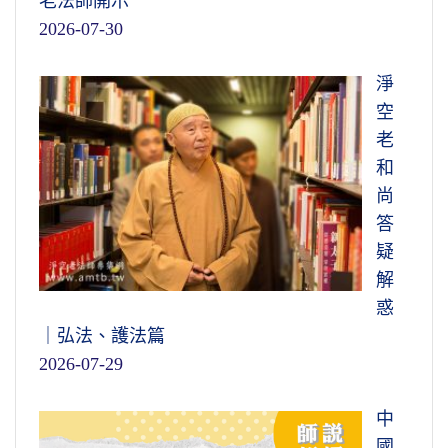
老法師開示
2026-07-30
淨
空
老
和
尚
答
疑
解
惑
｜弘法、護法篇
2026-07-29
中
國