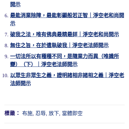
開示
最能消業除障，最能彰顯般若正智｜淨空老和尚開
示
破我之法，唯有佛典最精最詳｜淨空老和尚開示
無住之旨，在於遣執破我｜淨空老法師開示
一切法所以有種種不同，是隨業力而異（唯識所
變）（下）｜淨空老法師開示
以眾生非眾生之義，證明諸相非諸相之義｜淨空老
法師開示
標籤：
布施
,
忍辱
,
放下
,
當體即空