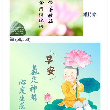
護持修
福
(58,368)