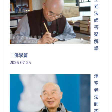
老
法
師
答
疑
解
惑
｜佛學篇
2026-07-25
淨
空
老
法
師
答