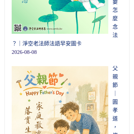
要
怎
麼
念
法
？｜淨空老法師法語早安圖卡
2026-08-08
父
親
節
｜
圓
孝
道
，