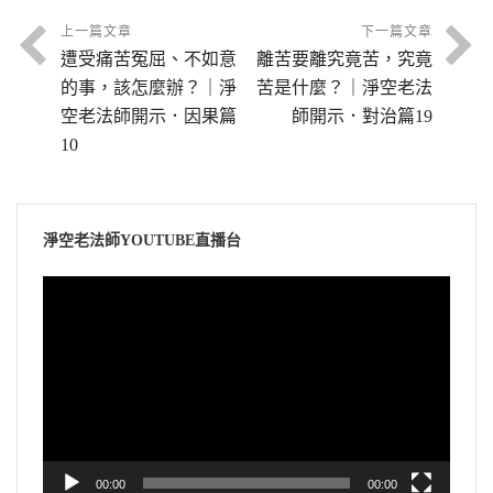
上一篇文章
下一篇文章
遭受痛苦冤屈、不如意
離苦要離究竟苦，究竟
的事，該怎麼辦？｜淨
苦是什麼？｜淨空老法
空老法師開示．因果篇
師開示．對治篇19
10
淨空老法師YOUTUBE直播台
視
訊
播
放
器
00:00
00:00