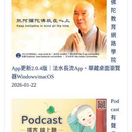
佛
陀
教
育
網
路
學
院
App更新2.0.4版｜法水長流App、華藏桌面瀏覽
器Windows/macOS
2026-01-22
Pod
cast
有
聲