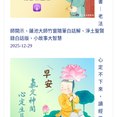
書
｜
老
法
師開示、蓮池大師竹窗隨筆白話解、淨土聖賢
錄白話版、小故事大智慧
2025-12-29
心
定
不
下
來
，
讀
經