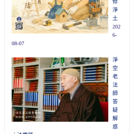
修
淨
土
202
6-
08-07
淨
空
老
法
師
答
疑
解
惑