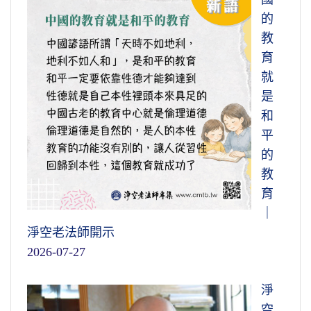
的
教
育
就
是
和
平
的
教
育
｜
淨空老法師開示
2026-07-27
淨
空