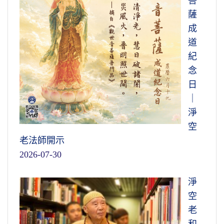
菩
薩
成
道
紀
念
日
｜
淨
空
老法師開示
2026-07-30
淨
空
老
和