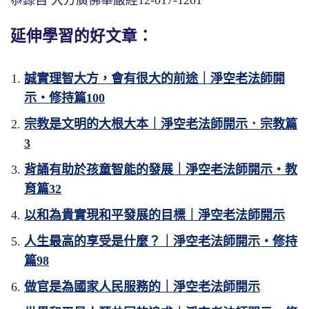
恭錄自 大方廣佛華嚴經12-017-1201
延伸學習的好文章：
誠實理智大方，會有很大的前途｜淨空老法師開
示・修持篇100
宗教是文明的大根大本｜淨空老法師開示．宗教篇
3
背誦有助於孩童智能的發展｜淨空老法師開示・教
育篇32
以和為貴實現和平發展的目標｜淨空老法師開示
人生最高的享受是什麼？｜淨空老法師開示・修持
篇98
做官是為國家人民服務的｜淨空老法師開示