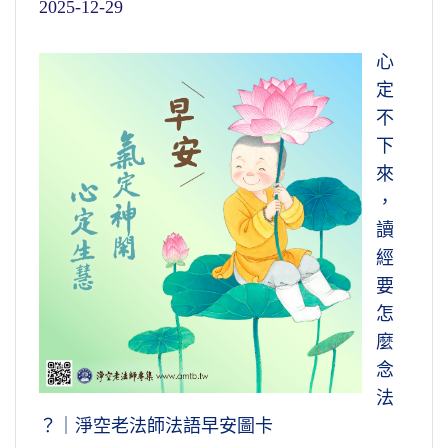
2025-12-29
心
定
不
下
來
，
讀
經
要
怎
麼
念
法
？｜淨空老法師法語早安圖卡