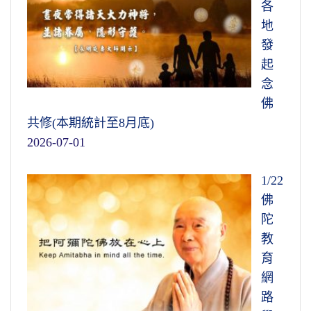
各
地
發
起
念
佛
共修(本期統計至8月底)
2026-07-01
1/22
佛
陀
教
育
網
路