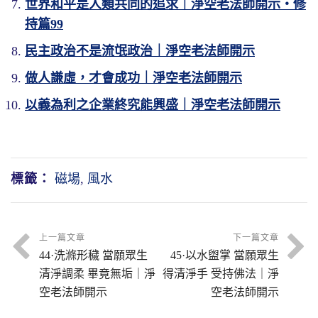
世界和平是人類共同的追求｜淨空老法師開示・修
持篇99
民主政治不是流氓政治｜淨空老法師開示
做人謙虛，才會成功｜淨空老法師開示
以義為利之企業終究能興盛｜淨空老法師開示
標籤：
磁場
,
風水
上一篇文章
下一篇文章
44·洗滌形穢 當願眾生
45·以水盥掌 當願眾生
清淨調柔 畢竟無垢｜淨
得清淨手 受持佛法｜淨
空老法師開示
空老法師開示