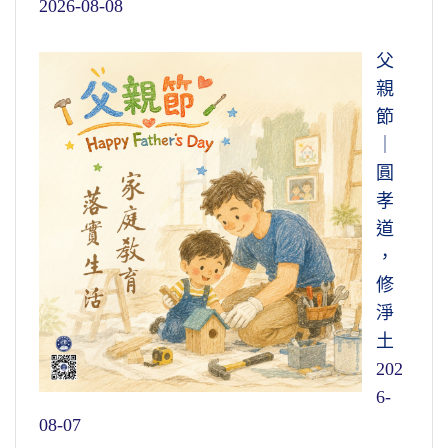
2026-08-08
父
親
節
｜
圓
孝
道
，
修
淨
土
202
6-
08-07