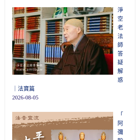
淨
空
老
法
師
答
疑
解
惑
｜法寶篇
2026-08-05
「
阿
彌