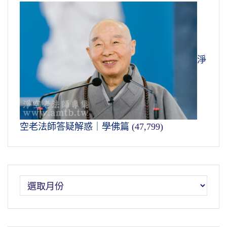
淨
空老法師答疑解惑｜學佛篇
(47,799)