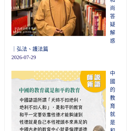
尚
答
疑
解
惑
｜弘法、護法篇
2026-07-29
中
國
的
教
育
就
是
和