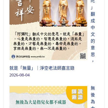
陀
」
翻
成
中
文
的
意
思
，
就是「無量」｜淨空老法師嘉言錄
2026-08-04
無
後
為