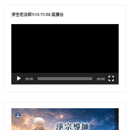
淨空老法師YOUTUBE直播台
視
訊
播
放
器
00:00
00:00