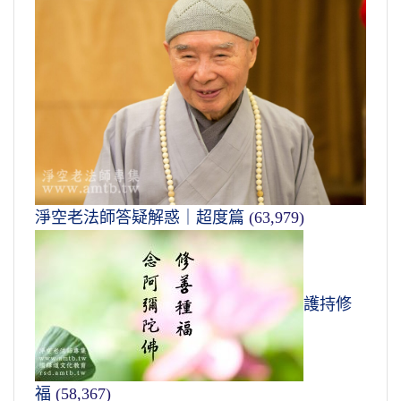
淨空老法師答疑解惑｜超度篇
(63,979)
護持修
福
(58,367)