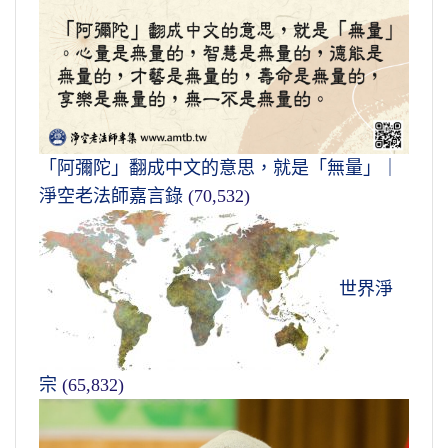
「阿彌陀」翻成中文的意思，就是「無量」｜
淨空老法師嘉言錄
(70,532)
世界淨
宗
(65,832)