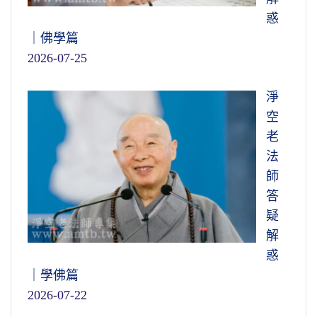
惑
｜佛學篇
2026-07-25
淨
空
老
法
師
答
疑
解
惑
｜學佛篇
2026-07-22