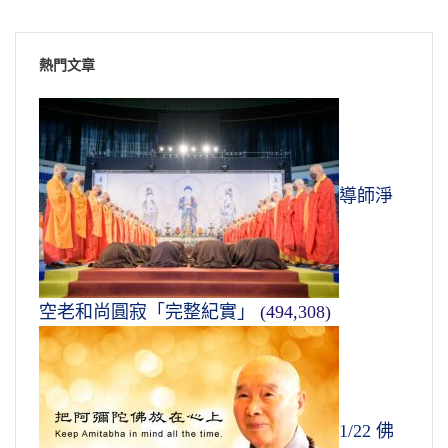
熱門文章
導師淨
空老和尚圓寂「完整紀實」
(494,308)
1/22 佛