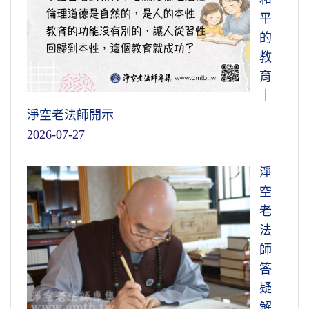
平
的
教
育
｜
淨空老法師開示
2026-07-27
淨
空
老
法
師
答
疑
解