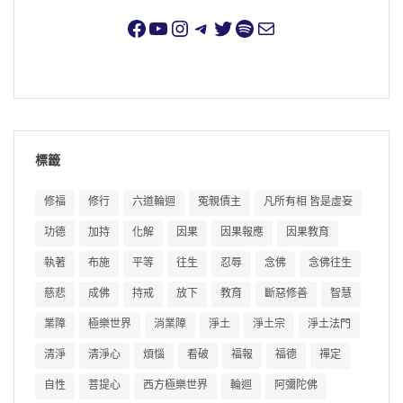
標籤
修福
修行
六道輪迴
冤親債主
凡所有相 皆是虛妄
功德
加持
化解
因果
因果報應
因果教育
執著
布施
平等
往生
忍辱
念佛
念佛往生
慈悲
成佛
持戒
放下
教育
斷惡修善
智慧
業障
極樂世界
消業障
淨土
淨土宗
淨土法門
清淨
清淨心
煩惱
看破
福報
福德
禪定
自性
菩提心
西方極樂世界
輪迴
阿彌陀佛