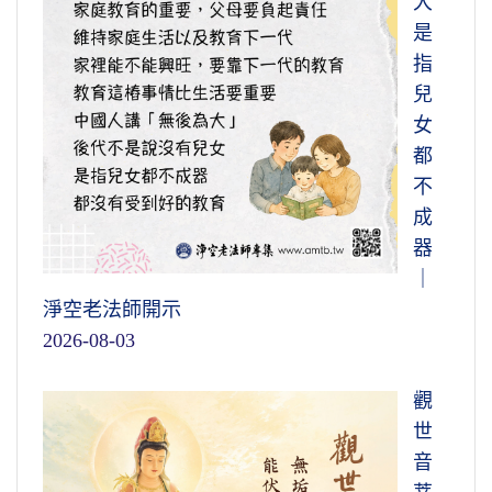
大
是
指
兒
女
都
不
成
器
｜
淨空老法師開示
2026-08-03
觀
世
音