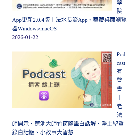
學
院
App更新2.0.4版｜法水長流App、華藏桌面瀏覽
器Windows/macOS
2026-01-22
Pod
cast
有
聲
書
｜
老
法
師開示、蓮池大師竹窗隨筆白話解、淨土聖賢
錄白話版、小故事大智慧