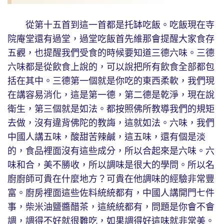
從第十五首到這一首都是托缽吃飯。吃飯現在寺
院庵堂還有過堂，過堂吃飯首先維那會提醒大家食存
五觀，也提醒我們受食的時候要知道三德六味。三德
六味都是從飲食上說的，可以說把所有飲食全部都包
括在其中。三德第一個就是你吃的東西柔軟，我們現
在講容易消化，這是第一德，第二德是乾淨，現在說
衛生，第三個就是如法。都按照佛所教導我們的規矩
去做，沒有違背佛陀的教誨，這就如法。六味，我們
中國人講五味，酸甜苦辣鹹，這五味，還有個是淡
的，食品裡面沒有這些成分，所以合起來是六味。六
味和合，美不勝收，所以調味是很大的學問。所以名
廚廚師可貴在什麼地方？可貴在他調味的經驗非常豐
富。廚房裡面這些佐料統統都有，中國人講開門七件
事，柴米油鹽醬醋茶，這統統都有，問題是你會不會
調，調得不好就很難吃，如果調得好這味就非常美。