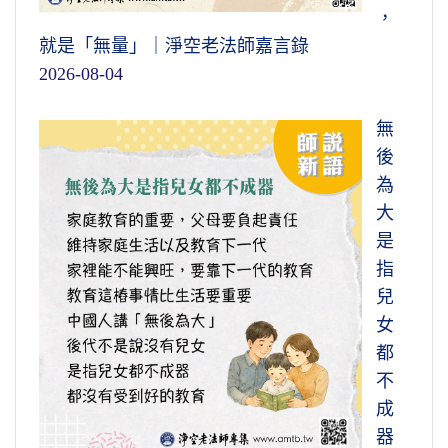
，
就是「無量」｜淨空老法師嘉言錄
2026-08-04
無
後
為
大
是
指
兒
女
都
不
成
器