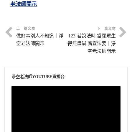
老法師開示
上一篇文章
下一篇文章
做好事別人不知道｜淨
123·若說法時 當願眾生
空老法師開示
得無盡辯 廣宣法要｜淨
空老法師開示
淨空老法師YOUTUBE直播台
視
訊
播
放
器