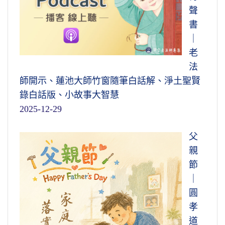
聲
書
｜
老
法
師開示、蓮池大師竹窗隨筆白話解、淨土聖賢
錄白話版、小故事大智慧
2025-12-29
父
親
節
｜
圓
孝
道