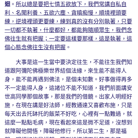
迴
。
所以總是要把七情五欲放下，我們常講自私自
利、名聞利養、五欲六塵、貪瞋痴慢，順境裡頭要
練，逆境裡頭更要練，練到真的沒有分別執著，只要
一切都不執著，什麼都好，都能夠隨順眾生，我們念
佛往生就有把握；一定要這樣要那樣，這是執著，這
個心態念佛往生沒有把握
。
大事是這一生當中要決定往生，不能往生我們知
道跟阿彌陀佛極樂世界結個法緣，來生能不能得人
身，能不能再遇到佛法，是個未知數。好事做得再多
不一定能得人身，這諸位不能不知道，我們前面講安
世高同學那個故事，那是我們的借鏡。出家人明經好
施，在現在講是好法師，經教通達又喜歡布施，只是
每天出去托缽托的飯菜不好吃，心裡有一點難過，就
這麼一點點毛病，現在看起來這是微不足道，沒想到
就障礙他開悟，障礙他修行，所以第二生，那是福