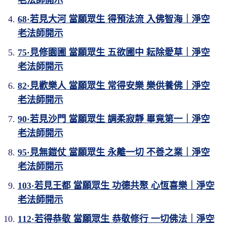
68·若見大河 當願眾生 得預法流 入佛智海｜淨空
老法師開示
75·見修園圃 當願眾生 五欲圃中 耘除愛草｜淨空
老法師開示
82·見歡樂人 當願眾生 常得安樂 樂供養佛｜淨空
老法師開示
90·若見沙門 當願眾生 調柔寂靜 畢竟第一｜淨空
老法師開示
95·見無鎧仗 當願眾生 永離一切 不善之業｜淨空
老法師開示
103·若見王都 當願眾生 功德共聚 心恆喜樂｜淨空
老法師開示
112·若得恭敬 當願眾生 恭敬修行 一切佛法｜淨空