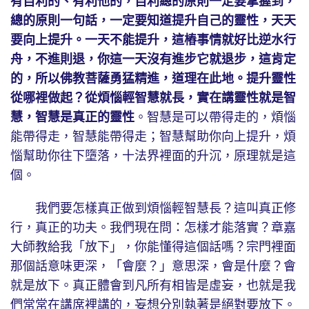
有自利的、有利他的，自利總的原則一定要掌握到，
總的原則一句話，一定要知道提升自己的靈性，天天
要向上提升。一天不能提升，這樁事情就好比逆水行
舟，不進則退，你這一天沒有進步它就退步，這肯定
的，所以佛教菩薩勇猛精進，道理在此地。提升靈性
從哪裡做起？從煩惱輕智慧就長，實在講靈性就是智
慧，智慧是真正的靈性
。智慧是可以帶得走的，煩惱
能帶得走，智慧能帶得走；智慧幫助你向上提升，煩
惱幫助你往下墮落，十法界裡面的升沉，原理就是這
個。
我們要怎樣真正做到煩惱輕智慧長？這叫真正修
行，真正的功夫。我們現在問：怎樣才能落實？章嘉
大師教給我「放下」，你能懂得這個話嗎？宗門裡面
那個話意味更深，「會麼？」意思深，會是什麼？會
就是放下。真正體會到凡所有相皆是虛妄，也就是我
們常常在講席裡講的，妄想分別執著是絕對要放下。