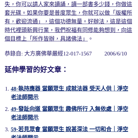
失，你可以請人家來讀誦，讀一部書多少錢，你做這
套光碟。如果你要是普度眾生，你就可以做「版權所
有，歡迎流通」，這個功德無量。好辦法，這是這個
時代裡頭新興行業，我們祝福有同修能夠想到，向這
個目標上「所作皆辦，具諸佛法」
。
恭錄自: 大方廣佛華嚴經12-017-1567 2006/6/10
延伸學習的好文章：
48·執持應器 當願眾生 成就法器 受天人供｜淨空
老法師開示
49·發趾向道 當願眾生 趣佛所行 入無依處｜淨空
老法師開示
59·若見眾會 當願眾生 說甚深法 一切和合｜淨空
老法師開示