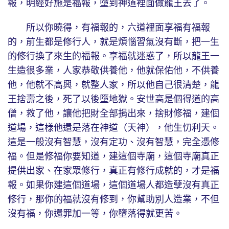
報，明經好施是福報，墮到神道裡面做龍王去了。
所以你曉得，有福報的，六道裡面享福有福報
的，前生都是修行人，就是煩惱習氣沒有斷，把一生
的修行換了來生的福報。享福就迷惑了，所以龍王一
生造很多業，人家恭敬供養他，他就保佑他，不供養
他，他就不高興，就整人家，所以他自己很清楚，龍
王捨壽之後，死了以後墮地獄。安世高是個得道的高
僧，救了他，讓他把財全部捐出來，捨財修福，建個
道場，這樣他還是落在神道（天神），他生忉利天。
這是一般沒有智慧，沒有定功、沒有智慧，完全憑修
福。但是修福你要知道，建這個寺廟，這個寺廟真正
提供出家、在家眾修行，真正有修行成就的，才是福
報。如果你建這個道場，這個道場人都造孽沒有真正
修行，那你的福就沒有修到，你幫助別人造業，不但
沒有福，你還罪加一等，你墮落得就更苦。