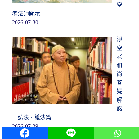
空
老法師開示
2026-07-30
淨
空
老
和
尚
答
疑
解
惑
｜弘法、護法篇
2026-07-29