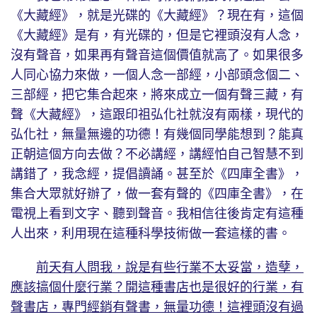
《大藏經》，就是光碟的《大藏經》？現在有，這個
《大藏經》是有，有光碟的，但是它裡頭沒有人念，
沒有聲音，如果再有聲音這個價值就高了。如果很多
人同心協力來做，一個人念一部經，小部頭念個二、
三部經，把它集合起來，將來成立一個有聲三藏，有
聲《大藏經》，這跟印祖弘化社就沒有兩樣，現代的
弘化社，無量無邊的功德！有幾個同學能想到？能真
正朝這個方向去做？不必講經，講經怕自己智慧不到
講錯了，我念經，提倡讀誦。甚至於《四庫全書》，
集合大眾就好辦了，做一套有聲的《四庫全書》，在
電視上看到文字、聽到聲音。我相信往後肯定有這種
人出來，利用現在這種科學技術做一套這樣的書。
前天有人問我，說是有些行業不太妥當，造孽，
應該搞個什麼行業？開這種書店也是很好的行業，有
聲書店，專門經銷有聲書，無量功德！這裡頭沒有過