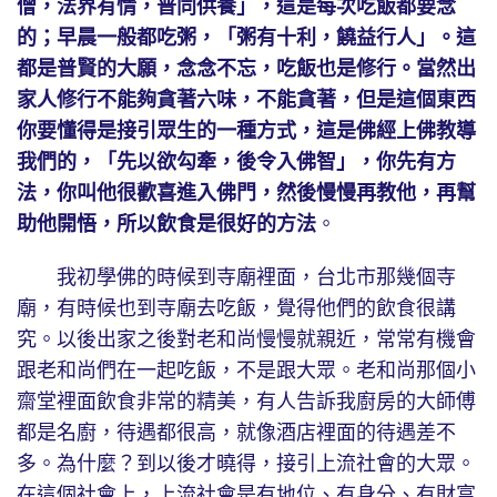
僧，法界有情，普同供養」，這是每次吃飯都要念
的；早晨一般都吃粥，「粥有十利，饒益行人」。這
都是普賢的大願，念念不忘，吃飯也是修行。當然出
家人修行不能夠貪著六味，不能貪著，但是這個東西
你要懂得是接引眾生的一種方式，這是佛經上佛教導
我們的，「先以欲勾牽，後令入佛智」，你先有方
法，你叫他很歡喜進入佛門，然後慢慢再教他，再幫
助他開悟，所以飲食是很好的方法
。
我初學佛的時候到寺廟裡面，台北市那幾個寺
廟，有時候也到寺廟去吃飯，覺得他們的飲食很講
究。以後出家之後對老和尚慢慢就親近，常常有機會
跟老和尚們在一起吃飯，不是跟大眾。老和尚那個小
齋堂裡面飲食非常的精美，有人告訴我廚房的大師傅
都是名廚，待遇都很高，就像酒店裡面的待遇差不
多。為什麼？到以後才曉得，接引上流社會的大眾。
在這個社會上，上流社會是有地位、有身分、有財富