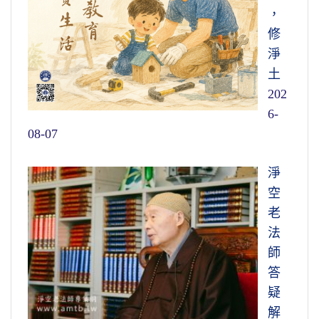
，
修
淨
土
202
6-
08-07
淨
空
老
法
師
答
疑
解