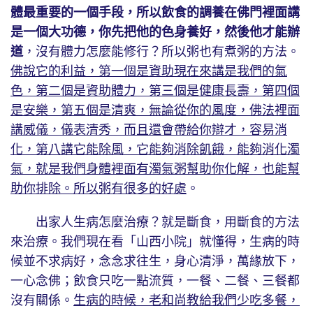
體最重要的一個手段，所以飲食的調養在佛門裡面講
是一個大功德，你先把他的色身養好，然後他才能辦
道
，沒有體力怎麼能修行？所以粥也有煮粥的方法。
佛說它的利益，第一個是資助現在來講是我們的氣
色，第二個是資助體力，第三個是健康長壽，第四個
是安樂，第五個是清爽，無論從你的風度，佛法裡面
講威儀，儀表清秀，而且還會帶給你辯才，容易消
化，第八講它能除風，它能夠消除飢餓，能夠消化濁
氣，就是我們身體裡面有濁氣粥幫助你化解，也能幫
助你排除。所以粥有很多的好處
。
出家人生病怎麼治療？就是斷食，用斷食的方法
來治療。我們現在看「山西小院」就懂得，生病的時
候並不求病好，念念求往生，身心清淨，萬緣放下，
一心念佛；飲食只吃一點流質，一餐、二餐、三餐都
沒有關係。
生病的時候，老和尚教給我們少吃多餐，