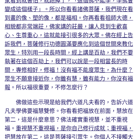
家看到就害怕，就跑掉了，「這個佛不能學，學佛會
變成這個樣子」。所以你看看諸佛菩薩，我們現在看
到畫的像、塑的像，都是福相。你再看看祖師大德，
相貌都非常端莊，佛家講的莊嚴，讓人見到生歡喜
心、生尊重心，這就能接引很多的大眾。佛在經上告
訴我們，菩薩修行功德圓滿要應化到這個世間來教化
眾生，特別用一段長時間，經上講是百劫，我們不要
執著在這個百劫上，我們可以說是一段相當長的時
間，專修相好，修福！沒有福不能度眾生，為什麼？
眾生不願意接近你，你雖有慧，雖有能力，你沒有福
報
。所以福很重要，不修怎麼行？
佛做這些示現是給我們六道凡夫看的，告訴六道
凡夫學佛要福慧雙修。你看看把福放在前面，慧放在
第二，這是什麼意思？佛法確實重視慧，並不重視
福。
重視慧不重視福，是你自己修行成就；重視福，
把慧放在第二，這是菩薩接引眾生。你個人不接觸大