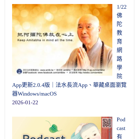
1/22
佛
陀
教
育
網
路
學
院
App更新2.0.4版｜法水長流App、華藏桌面瀏覽
器Windows/macOS
2026-01-22
Pod
cast
有