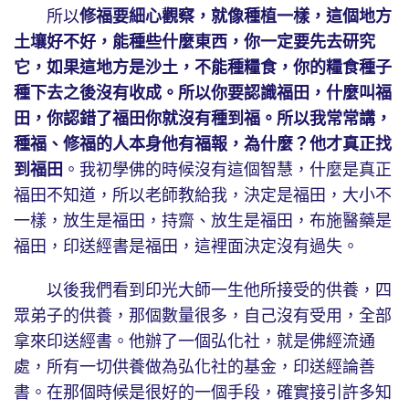
所以
修福要細心觀察，就像種植一樣，這個地方
土壤好不好，能種些什麼東西，你一定要先去研究
它，如果這地方是沙土，不能種糧食，你的糧食種子
種下去之後沒有收成。所以你要認識福田，什麼叫福
田，你認錯了福田你就沒有種到福。所以我常常講，
種福、修福的人本身他有福報，為什麼？他才真正找
到福田
。我初學佛的時候沒有這個智慧，什麼是真正
福田不知道，所以老師教給我，決定是福田，大小不
一樣，放生是福田，持齋、放生是福田，布施醫藥是
福田，印送經書是福田，這裡面決定沒有過失。
以後我們看到印光大師一生他所接受的供養，四
眾弟子的供養，那個數量很多，自己沒有受用，全部
拿來印送經書。他辦了一個弘化社，就是佛經流通
處，所有一切供養做為弘化社的基金，印送經論善
書。在那個時候是很好的一個手段，確實接引許多知