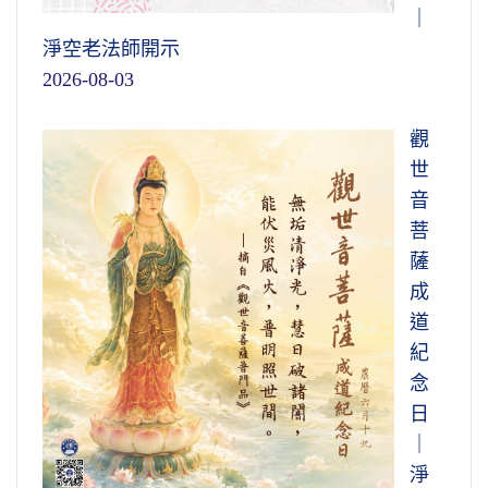
｜
淨空老法師開示
2026-08-03
觀
世
音
菩
薩
成
道
紀
念
日
｜
淨