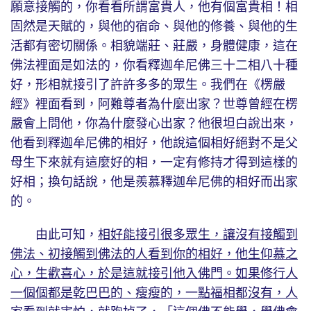
願意接觸的，你看看所謂富貴人，他有個富貴相！相
固然是天賦的，與他的宿命、與他的修養、與他的生
活都有密切關係。相貌端莊、莊嚴，身體健康，這在
佛法裡面是如法的，你看釋迦牟尼佛三十二相八十種
好，形相就接引了許許多多的眾生。我們在《楞嚴
經》裡面看到，阿難尊者為什麼出家？世尊曾經在楞
嚴會上問他，你為什麼發心出家？他很坦白說出來，
他看到釋迦牟尼佛的相好，他說這個相好絕對不是父
母生下來就有這麼好的相，一定有修持才得到這樣的
好相；換句話說，他是羨慕釋迦牟尼佛的相好而出家
的。
由此可知，
相好能接引很多眾生，讓沒有接觸到
佛法、初接觸到佛法的人看到你的相好，他生仰慕之
心，生歡喜心，於是這就接引他入佛門。如果修行人
一個個都是乾巴巴的、瘦瘦的，一點福相都沒有，人