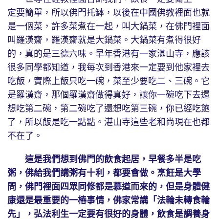
定要簡單，所以佛門托缽，以後在中國佛教裡面也就
是一個菜，許多菜煮在一起，叫大鍋菜，在佛門裡面
叫羅漢齋，羅漢齋就是大鍋菜。大鍋菜有煮得很好
的，真的是三德六味。早年香港有一家湛山寺，應該
很多同學都知道，我每次到香港來一定要到他家裡去
吃飯，實際上飯只吃一碗，菜至少要吃二、三碗。它
是羅漢齋，那個羅漢齋做得真好，讓你一碗吃下去還
想吃第二碗，第二碗吃了還想吃第三碗，你已經吃飽
了，所以飯是吃一點點。湛山寺這些老和尚現在也都
不在了。
這是我們想到佛門的飲食起居，早餐多半是吃
粥，佛給我們講粥有十利，都要會做。烹飪是大學
問，佛門裡面四眾同修都是慕道而來的，但是身體健
康還是最重要的一樁事情，佛家常講「法輪未轉食輪
先」，弘法利生一定要有很好的身體，飲食是調養身