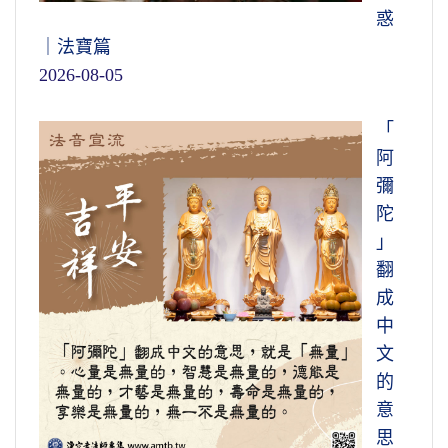
惑
｜法寶篇
2026-08-05
「
阿
彌
陀
」
翻
成
中
文
的
意
思