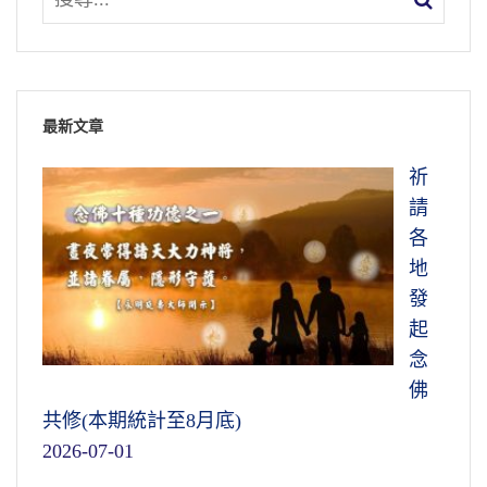
最新文章
祈
請
各
地
發
起
念
佛
共修(本期統計至8月底)
2026-07-01