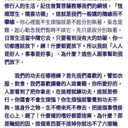
修行人的生活，記住普賢菩薩教導我們的綱領，「恆
順眾生，隨喜功德」，這就是我們一般講的隨緣而不
攀緣
。你心裡面不生煩惱就是不起分別執著，妄念是
難，起心動念我們暫時不談它，先只是說分別執著，
日常生活當中隨它去，只要看到沒有大的妨礙，你一
切都應該放下，練！什麼都要放下。所以我說「人人
是好人，事事是好事」，為什麼？這些人跟事幫助我
們放下
。
我們的功夫在哪裡練？首先我們喜歡的，譬如衣
服、飲食，我們喜歡讀書的人這書籍，你所愛好的，
人家看到了把你拿走，在這裡就練功夫，這就是修
行。你還會不會生煩惱？你生煩惱就警覺到功夫不
夠，這身外之物，生不帶來死不帶去，把這個事情掛
在心上，錯了！什麼樣的嗜好都要捨棄，為什麼？那
是輪迴的因，這個東西要不捨掉你就出不了六道輪