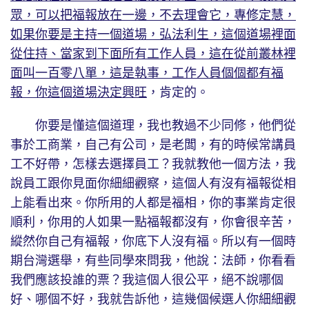
眾，可以把福報放在一邊，不去理會它，專修定慧，
如果你要是主持一個道場，弘法利生，這個道場裡面
從住持、當家到下面所有工作人員，這在從前叢林裡
面叫一百零八單，這是執事，工作人員個個都有福
報，你這個道場決定興旺
，肯定的。
你要是懂這個道理，我也教過不少同修，他們從
事於工商業，自己有公司，是老闆，有的時候常講員
工不好帶，怎樣去選擇員工？我就教他一個方法，我
說員工跟你見面你細細觀察，這個人有沒有福報從相
上能看出來。你所用的人都是福相，你的事業肯定很
順利，你用的人如果一點福報都沒有，你會很辛苦，
縱然你自己有福報，你底下人沒有福。所以有一個時
期台灣選舉，有些同學來問我，他說：法師，你看看
我們應該投誰的票？我這個人很公平，絕不說哪個
好、哪個不好，我就告訴他，這幾個候選人你細細觀