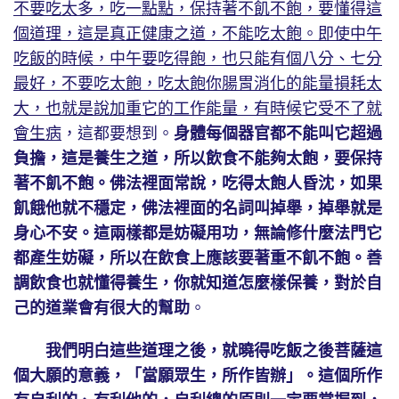
不要吃太多，吃一點點，保持著不飢不飽，要懂得這
個道理，這是真正健康之道，不能吃太飽。即使中午
吃飯的時候，中午要吃得飽，也只能有個八分、七分
最好，不要吃太飽，吃太飽你腸胃消化的能量損耗太
大，也就是說加重它的工作能量，有時候它受不了就
會生病
，這都要想到。
身體每個器官都不能叫它超過
負擔，這是養生之道，所以飲食不能夠太飽，要保持
著不飢不飽。佛法裡面常說，吃得太飽人昏沈，如果
飢餓他就不穩定，佛法裡面的名詞叫掉舉，掉舉就是
身心不安。這兩樣都是妨礙用功，無論修什麼法門它
都產生妨礙，所以在飲食上應該要著重不飢不飽。善
調飲食也就懂得養生，你就知道怎麼樣保養，對於自
己的道業會有很大的幫助
。
我們明白這些道理之後，就曉得吃飯之後菩薩這
個大願的意義，「當願眾生，所作皆辦」。這個所作