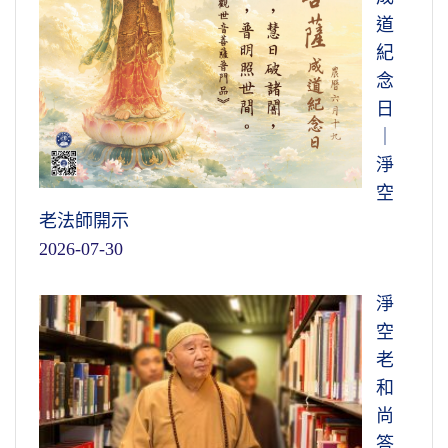
道
紀
念
日
｜
淨
空
老法師開示
2026-07-30
淨
空
老
和
尚
答