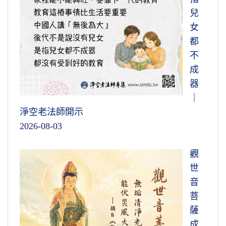
兒
女
都
不
成
器
｜
淨空老法師開示
2026-08-03
觀
世
音
菩
薩
成