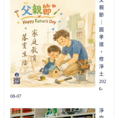
父
親
節
｜
圓
孝
道
，
修
淨
土
202
6-
08-07
淨
空