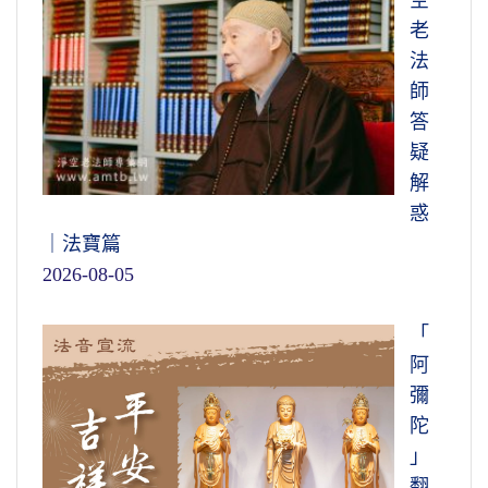
老
法
師
答
疑
解
惑
｜法寶篇
2026-08-05
「
阿
彌
陀
」
翻