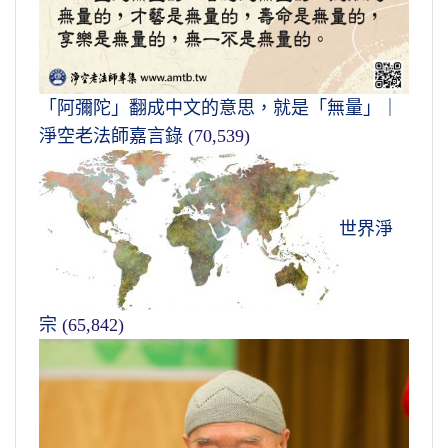
「阿彌陀」翻成中文的意思，就是「無量」｜
淨空老法師嘉言錄
(70,539)
世界淨
宗
(65,842)