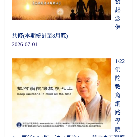
發
起
念
佛
共修(本期統計至8月底)
2026-07-01
1/22
佛
陀
教
育
網
路
學
院