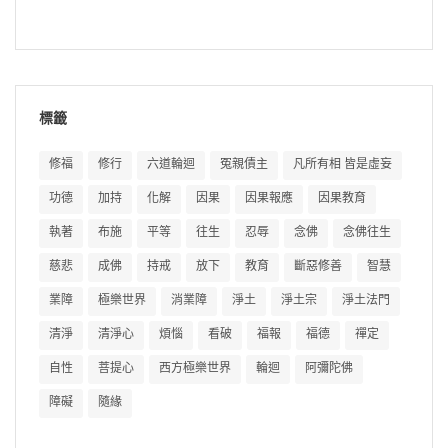
標籤
修福
修行
六道輪迴
冤親債主
凡所有相 皆是虛妄
功德
加持
化解
因果
因果報應
因果教育
執著
布施
平等
往生
忍辱
念佛
念佛往生
慈悲
成佛
持戒
放下
教育
斷惡修善
智慧
業障
極樂世界
消業障
淨土
淨土宗
淨土法門
清淨
清淨心
煩惱
看破
福報
福德
禪定
自性
菩提心
西方極樂世界
輪迴
阿彌陀佛
障礙
隨緣