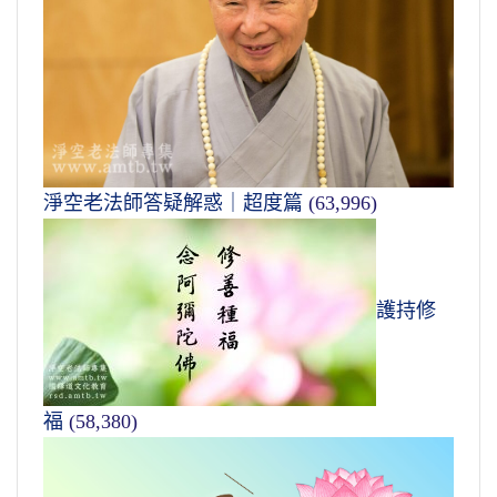
淨空老法師答疑解惑｜超度篇
(63,996)
護持修
福
(58,380)