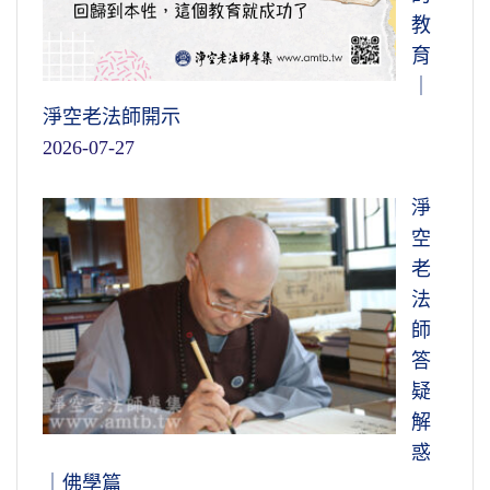
教
育
｜
淨空老法師開示
2026-07-27
淨
空
老
法
師
答
疑
解
惑
｜佛學篇