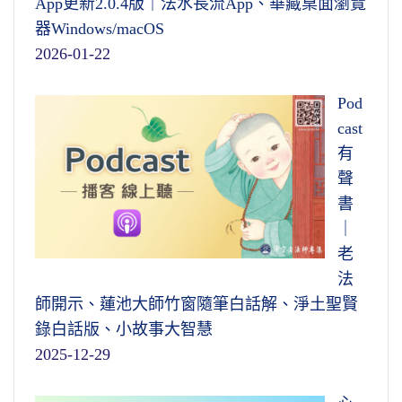
App更新2.0.4版｜法水長流App、華藏桌面瀏覽
器Windows/macOS
2026-01-22
Pod
cast
有
聲
書
｜
老
法
師開示、蓮池大師竹窗隨筆白話解、淨土聖賢
錄白話版、小故事大智慧
2025-12-29