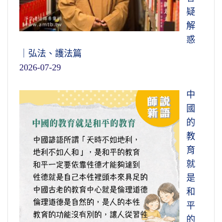
疑
解
惑
｜弘法、護法篇
2026-07-29
中
國
的
教
育
就
是
和
平
的