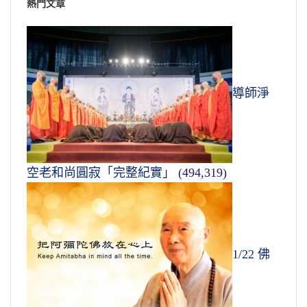
熱門文章
導師淨
空老和尚圓寂「完整紀實」
(494,319)
1/22 佛