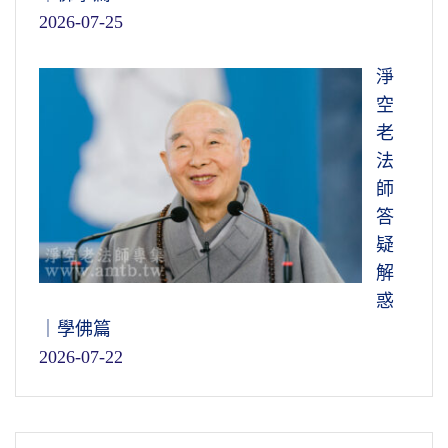
2026-07-25
淨
空
老
法
師
答
疑
解
惑
｜學佛篇
2026-07-22