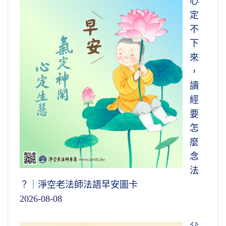
心
定
不
下
來
，
讀
經
要
怎
麼
念
法
？｜淨空老法師法語早安圖卡
2026-08-08