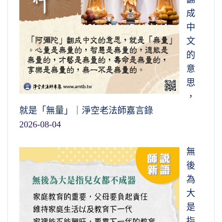
成
中
文
的
意
思
，
就是「無量」｜淨空老法師嘉言錄
2026-08-04
無
後
為
大
是
指