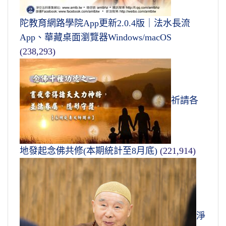
陀教育網路學院App更新2.0.4版｜法水長流
App、華藏桌面瀏覽器Windows/macOS
(238,293)
祈請各
地發起念佛共修(本期統計至8月底)
(221,914)
淨