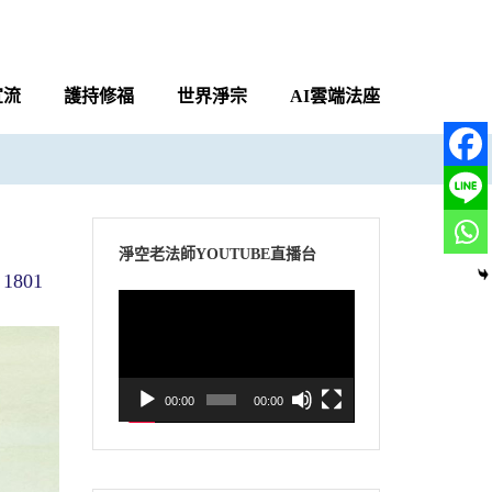
宣流
護持修福
世界淨宗
AI雲端法座
淨空老法師YOUTUBE直播台
1801
視
訊
播
放
00:00
00:00
器