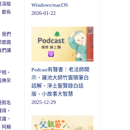
甚深般
Windows/macOS
，都有
2026-01-22
，我們
那麼圓
我們講
Podcast有聲書｜老法師開
字相，
示、蓮池大師竹窗隨筆白
成佛呆
話解、淨土聖賢錄白話
版、小故事大智慧
2025-12-29
道假名
懂得，
意識、
。阿賴