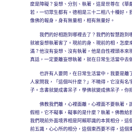
麼是障礙？妄想、分別、執著，這是世尊在《華
若，一切眾生都有。德相是三十二相八十種好，
像佛的報身，身有無量相，相有無量好。
我們的好相跑到哪裡去了？我們的智慧跑到哪
就被妄想執著害了。現前的身、現前的相，怎麼
滿？他沒有妄想、沒有執著，他是自性裡頭本來
真話，一定要離妄想執著，就在日常生活當中去
也許有人要問，在日常生活當中，我要是離了
人家問我，「這個叫什麼？」不曉得，它沒有名
子。念書就變成書呆子，學佛就變成佛呆子，你
佛教我們離，心裡面離，心裡面不要執著，說
假相，它不礙事，礙事的是什麼？執著。佛教給
我們現前外面境界相是阿賴耶識的本質相分，這
前五識，心心所的相分，這個東西要不得，這個