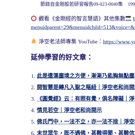
節錄自金剛般若研習報告09-023-0040集 1995
觀看《金剛經的智言慧語》其他集數
menuidparent=29&menuidchild=513&voice=
淨空老法師專集 YouTube：
https://www.y
延伸學習的好文章：
此是遣蕩塵境之方便，漸漸乃能胸無點塵
開智慧是轉凡入聖之樞紐｜淨空老和尚開
《圓覺經》云：有照有覺，俱名障礙｜淨
情見若空｜淨空老和尚開示
佛氏門中，一法不立，亦一法不捨｜淨空
末世眾生，既不遇佛，甚難得聞、甚難信