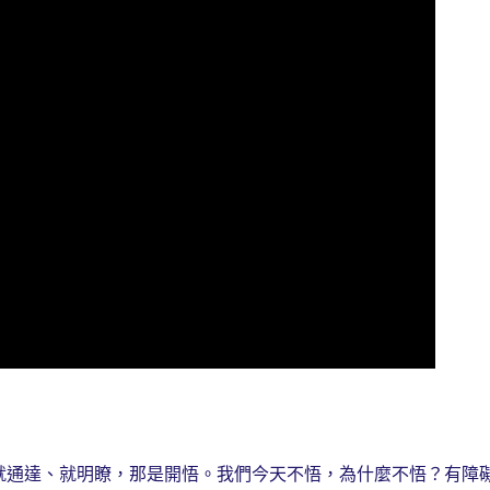
通達、就明瞭，那是開悟。我們今天不悟，為什麼不悟？有障