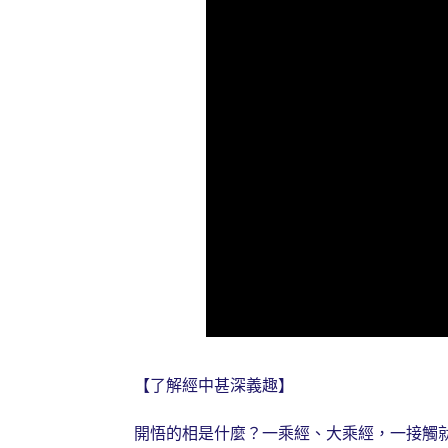
【了解經中甚深義趣】
開悟的相是什麼？一乘經、大乘經，一接觸就