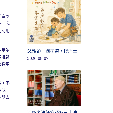
手拿到
器。我
他利用
個景象
父親節｜圓孝道，修淨土
的唯識
2026-08-07
器從車
的，不
有味
的話去