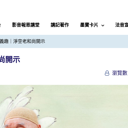
台
影音報恩講堂
講記著作
墨寶卡片
法音
義趣｜淨空老和尚開示
尚開示
瀏覽數 