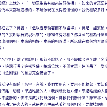
嚴經》上說的，「一切眾生皆有如來智慧德相」，如來的智慧是
我們本來都是這樣的，不是像現在長得醜怪怪的。我們相貌多好
裡去了？佛說，「但以妄想執著而不能證得」，佛是一語道破
來的？妄想執著變現出來的，哪裡會有好相？佛菩薩的相為什麼
現出那個相，本來的相好，本來的相圓滿。所以佛在這個地方跟
做。
名字相、離了言說相，那就不說話了，那不變成啞巴？離了名
字，這還行嗎？這樣學佛，給諸位說，不開智慧，這叫呆了，變
把《金剛經》的意思完全錯會了。
話沒有關係。名字、言說，我們要用它，要用不能執著，要知
我們離一切相，學過唯識的人，我講就比較方便。學過唯識的人
個不能離的，佛不是教我們離這個。佛教我們離什麼？離末那、
東西決定是害人的。就是你心裡面執著的那個相分，要離這個相