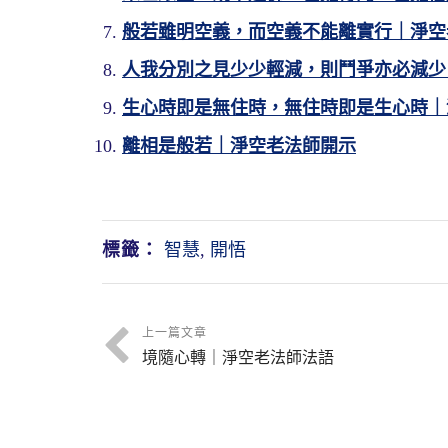
般若雖明空義，而空義不能離實行｜淨空
人我分別之見少少輕減，則鬥爭亦必減少
生心時即是無住時，無住時即是生心時｜
離相是般若｜淨空老法師開示
標籤：
智慧
,
開悟
上一篇文章
境隨心轉｜淨空老法師法語