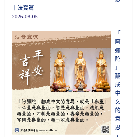
｜法寶篇
2026-08-05
「
阿
彌
陀
」
翻
成
中
文
的
意
思
，