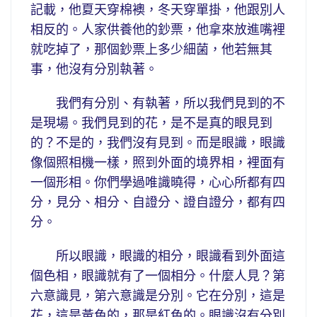
記載，他夏天穿棉襖，冬天穿單掛，他跟別人
相反的。人家供養他的鈔票，他拿來放進嘴裡
就吃掉了，那個鈔票上多少細菌，他若無其
事，他沒有分別執著。
我們有分別、有執著，所以我們見到的不
是現場。我們見到的花，是不是真的眼見到
的？不是的，我們沒有見到。而是眼識，眼識
像個照相機一樣，照到外面的境界相，裡面有
一個形相。你們學過唯識曉得，心心所都有四
分，見分、相分、自證分、證自證分，都有四
分。
所以眼識，眼識的相分，眼識看到外面這
個色相，眼識就有了一個相分。什麼人見？第
六意識見，第六意識是分別。它在分別，這是
花，這是黃色的，那是紅色的。眼識沒有分別