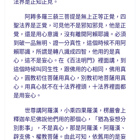
法界是正知正見。
阿耨多羅三藐三菩提是無上正等正覺，四
聖法界是正覺，可見他不是邪知邪見，他是正
覺，還是用心意識，沒有離開阿賴耶識。必須
到破一品無明、證一分真性，這個時候不用阿
賴耶識，所謂是轉八識成四智，他用的是真
心，這不是妄心。在《百法明門》裡面講，到
這個時候叫同生性，跟佛用的心相同，佛用真
心，圓教初住菩薩用真心，別教初地菩薩用真
心。用真心就不在十法界裡頭，十法界裡面都
是用妄心。
世尊講阿羅漢，小乘四果羅漢，楞嚴會上
釋迦牟尼佛說他們用的那個心，「猶為妄想分
別影事」，不是真心，那是阿羅漢，阿羅漢、
辟支佛、權教菩薩。由此可知，依舊用的是妄