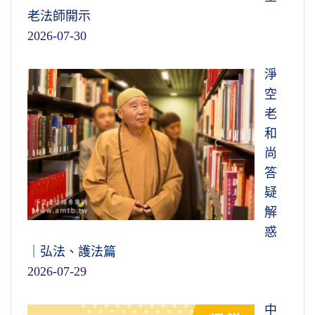
老法師開示
2026-07-30
淨
空
老
和
尚
答
疑
解
惑
｜弘法、護法篇
2026-07-29
中