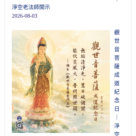
淨空老法師開示
2026-08-03
觀
世
音
菩
薩
成
道
紀
念
日
｜
淨
空