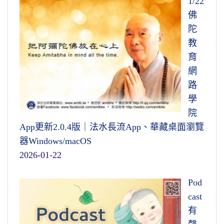
1/22
命裡注定的，正是所謂「一生皆是命，半點不
佛
由人。」這個話聽起來很悲傷、很傷感。其實
陀
一生都是命，這是一點不錯，這句話講得很正
教
確。說半點不由人，這個話未必可靠，為什
育
麼？人要明白其中的道理，了解事實真相，可
網
以轉業，可以創造新的命運，這就是我們有能
路
力自己幫助自己，去幫助別人。
學
院
我們常常看到《了凡四訓》這個小冊子，
App更新2.0.4版｜法水長流App、華藏桌面瀏覽
就是非常明顯的效果，但是它裡面所說的是世
器Windows/macOS
間法，不是究竟法。佛在經上告訴我們，我們
2026-01-22
自度度他的目的，是以期明性見佛。明性，禪
宗裡面講的明心見性，我們自度度他的目的都
Pod
要在此地。見佛，諸位要知道，見佛就成佛
cast
了。怎樣見佛？這一句話裡面，般若與淨土的
有
教義都含攝在其中，見性是修般若，見佛是修