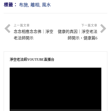
說法。所以有預先知道的，中國、外國都有所
標籤：
布施
,
離相
,
風水
性。見聞覺知對的統統是性，那不叫塵。用識
覺察。
謂是緣，能知道幾十年、幾百年，甚至幾千年
所以前面講的話很有道理，五蘊六根、一
對外面叫塵，塵是污染，把我們清淨心污染
以後的事情，要發生什麼事情。可見得那是注
切山河大地，這個說得很有味道！五蘊六根是
可是凡夫裡面也有一些聰明人，他知道人
了。根性不污染，所以外面也不是塵境，是色
定的，都已經是現成的，哪裡是造作？既非造
講我們這個身，身相隨心轉；除了身相之外，
不能夠離開社會人群獨立的生活，所謂人是社
上一篇文章
下一篇文章
性，這叫明心見性。見相就是見性，所以叫
作，那豈不是清淨本然嗎？豈不是世間相常
山河大地也都是唯心所變，也是隨心所轉，境
念念相應念念佛｜淨空
健康的真因｜淨空老法
會的動物。我們要自己生活過得幸福美滿，必
「頭頭是道，左右逢源」，無所不可，喜歡怎
住？這叫無為。
隨心轉。
老法師開示
師開示・健康篇6
須別人也要幸福、也要美滿，那才是真的；如
麼表現就怎麼表現。
果別人的生活很艱難、很困苦，我們自己過得
節錄自金剛般若研習報告09-023-0074集
諸位如果真正透得這個道理，了解這個事
我們在經上看到，特別是在《華嚴》，看
很幸福，幸福裡面會有災難。
1995/5
實真相，你還要去看相算命嗎？你還要去看風
到五十三參，五十三是五十三尊佛，在《金剛
淨空老法師YOUTUBE直播台
水嗎？不需要。風水，隨我心轉。我的心善心
中國俗語常講：一家飽暖千家怨。其他的
經》上講的那些諸佛，明心見性，見性成佛。
視
好，那個不好的風水，你到那裡去住就轉好
人看到你，嫉妒你、仇視你，甚至於來盜竊
圓教初住菩薩就叫佛，他就有能力，應以佛身
訊
了。你的心不善不好，請一個地理師看的好風
你、來殺害你。這些事情，自古以來史書上就
而得度，他就示現佛身得度，所以叫見性成
播
水，你到那裡一住，那個好風水變壞了，這是
記載很多。在近代，大家在報紙雜誌、新聞廣
佛。善財童子五十三參，五十三位都是佛，每
放
真的。
播裡面，幾乎每天都有，不只一種。
一尊佛現的相不一樣，每一尊佛示現的生活方
器
式不一樣，真的叫五花八門，無所不可。
看風水的人也有一句話很有道理，那不是
由此可知，幸福何在？美滿何在？於是我
欺騙人的，「福地福人居，福人居福地」。所