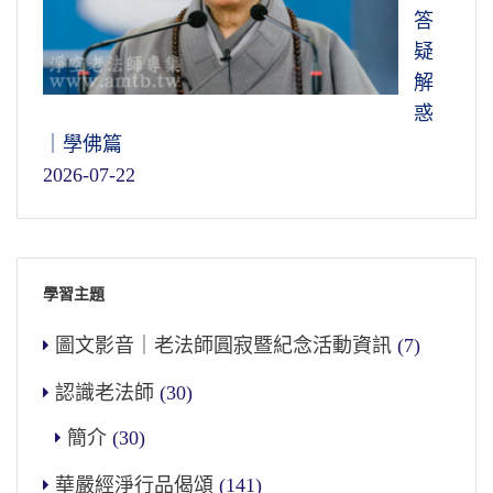
答
疑
解
惑
｜學佛篇
2026-07-22
學習主題
圖文影音｜老法師圓寂暨紀念活動資訊
(7)
認識老法師
(30)
簡介
(30)
華嚴經淨行品偈頌
(141)