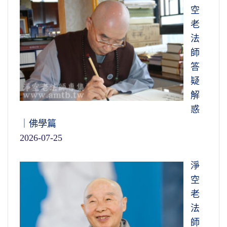
空
老
法
師
答
疑
解
惑
｜佛學篇
2026-07-25
淨
空
老
法
師