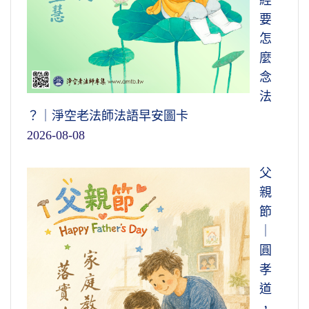
經
們整個生活行為，它這個意思很深很廣。雖然
要
行布施，一定要離相離念，這就是受持金剛般
怎
若。
麼
念
節錄自金剛般若研習報告09-023-0075集
法
1995/5
？｜淨空老法師法語早安圖卡
2026-08-08
父
親
節
｜
圓
孝
道
，