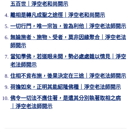
五百世｜淨空老和尚開示
離相是轉凡成聖之途徑｜淨空老和尚開示
【絕非造作，故曰無為。】
【《法華》曰：是法住法位，世間相常
【若領會得法法皆如，我見情執之病，既
【發心自度度他，以期明性見佛。扼要之
一切行門，唯一宗旨，皆為利他｜淨空老法師開示
住】
都遣盡。則見相即見性，頭頭是道，無所不
方，全在於此。其方云何？依此經教，離相離
不要以為好像我們這一切法都是有為在造
可。】
念是已。】
無論施者、施物、受者，莫非因緣聚合｜淨空老法
作的。我們看新加坡一棟一棟大廈，天天那麼
這句話也是很不容易理解。世間相常住，
師開示
多工程在設計，這不都是人造的嗎？造的，那
就是永遠不生不滅，不變不壞。世間法是不是
這就是諸佛菩薩示現在六道，示現在人
末後的結論，結得非常之好！學佛就是學
當知學佛，若道眼未開，勢必處處雜以情見｜淨空
是緣。
這樣？我們看到人有生老病死，花有花開花
間，所謂是遊戲神通。為什麼？人家是徹底了
做人，就是學怎樣過日子。世間人所希求的幸
老法師開示
謝，這哪裡叫常住？其實真的是常住。我們看
解宇宙人生的真相，他所有一切的活動，跟真
福美滿生活，就是佛法，如果要真正達到究竟
其實這個現象，心地清淨的人，幾十年
到的是幻相，變化是幻相。為什麼？我們是用
相完全相應，絲毫不違背。我們常講隨順法
圓滿，一定要發心自度度他。佛經裡面講的度
住相不肯布施，後果決定在三途｜淨空老法師開示
前、幾百年前、幾千年前，釋迦牟尼佛就已經
生滅心看外面的境界，都變成生滅的境界。
性，所以他得的是大自在，他得的是大圓滿。
字，要用現代的話來說，就是幫助的意思，協
荷擔如來，正明其能紹隆佛種｜淨空老法師開示
看得很清楚，那怎麼是你造的？你造的，為什
宗門講大自在，密教裡面講大圓滿，到這個境
助的意思。
麼三千年前釋迦牟尼佛就看到？我在沒有造之
佛菩薩為什麼看到世間相常住？佛菩薩那
佛令一切法不應住著，是遣其分別執著取相之病
界就統統都得到了。
前，釋迦牟尼佛怎麼看到的？可見得早就有
個心是不生不滅的真心，看到這個世間一切法
你要想你能夠過得幸福自在美滿，你要幫
｜淨空老法師開示
了，你不過是加一點緣而已。
不生不滅。由此可以證明，佛在經論上常講的
見相就是見性，為什麼？剛才說過了，離
助你自己，你要幫助一切眾生。為什麼要這樣
沒錯，相隨心轉；這個相是講山河大地一切萬
心意識。他所用的是六根根性，六根根性見外
做？佛在經上已經為我們說得很詳細、很多、
這個事情，我相信有不少人能夠同意這個
相，不僅僅是身體。
面不是六塵，是見性。見性見色性，聞性聞聲
很明白。理實在講是甚深甚廣，一般凡夫不能