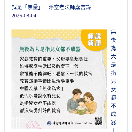
就是「無量」｜淨空老法師嘉言錄
2026-08-04
無
後
為
大
是
指
兒
女
都
不
成
器
｜