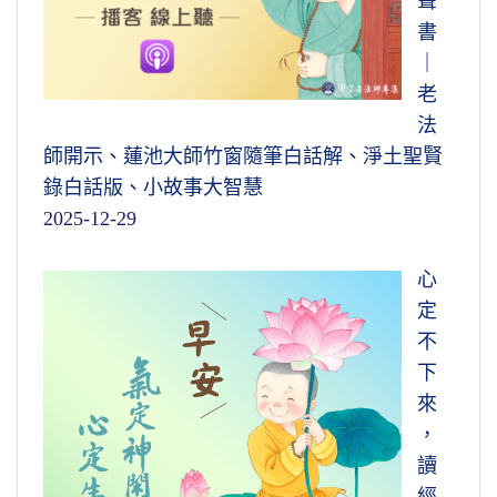
聲
淨土，念阿彌陀佛，必定得阿彌陀佛接引，往
書
生淨土。
｜
老
扼要之方，全在於此。最精要的方法，就
法
在這部經上。其方云何？方是方法，方法是什
師開示、蓮池大師竹窗隨筆白話解、淨土聖賢
麼？就是世尊在這個經上教給我們「離念離
錄白話版、小故事大智慧
相」，這是非常精要的方法。我們在這裡提這
2025-12-29
一句，諸位從前面一直聽下來的沒有問題；如
果前面沒有聽到的，聽到這一句你很難領會。
心
這句話具足的文句是「無住生心，不住色聲香
定
味觸法，這是離相離念，而行布施」。
不
布施在本經不是叫你捐幾個錢，那你就看
下
錯了，布施是我們全部的生活行為，是這個意
來
思。在大乘法裡面，菩薩行是以六度包括萬
，
行，六度萬行。用一個布施，包括了六度，所
讀
以六度就是萬行，布施就是萬行，萬行就是我