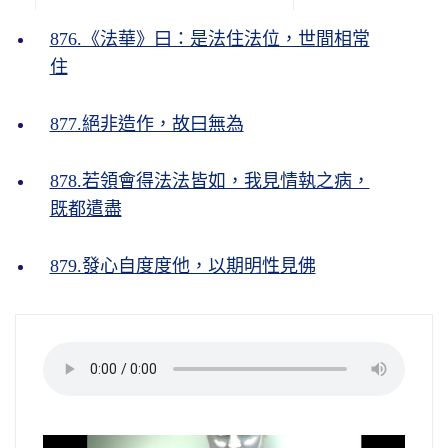
876.《法華》曰：是法住法位，世間相常
住
877.絕非造作，故曰無為
878.若領會得法法皆如，我見情執之病，
既都遣盡
879.發心自度度他，以期明性見佛