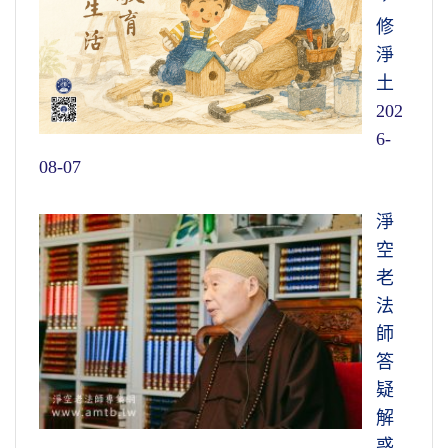
修
淨
土
202
6-
08-07
淨
空
老
法
師
答
疑
解
惑