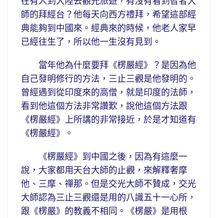
在有人到大陸去觀光旅遊，有沒有看到智者大
師的拜經台？他每天向西方禮拜，希望這部經
典能夠到中國來。經典來的時候，他老人家早
已經往生了，所以他一生沒有見到。
當年他為什麼要拜《楞嚴經》？是因為他
自己發明修行的方法，三止三觀是他發明的。
曾經遇到從印度來的高僧，就是印度的法師，
看到他這個方法非常讚歎，說他這個方法跟
《楞嚴經》上所講的非常接近，於是才知道有
《楞嚴經》。
《楞嚴經》到中國之後，因為有這麼一
說，大家都用天台大師的止觀，來解釋奢摩
他、三摩、禪那。但是交光大師不贊成，交光
大師認為三止三觀還是用的八識五十一心所，
跟《楞嚴》的教義不相同。《楞嚴》是用根