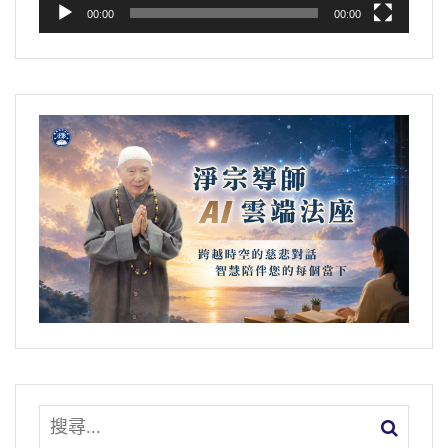
們就了解，佛給我們講的有道理。所以我們幫
節錄自金剛般若研習報告09-023-0074集
00:00
00:00
以修福很重要，你真正修福，你住哪個地方，
助自己脫離貧窮、脫離困苦，也要幫助一切眾
1995/5
那個地方都是福地。你要是沒有福報，帝王的
生，大家都能夠離開貧窮困苦，這個世間才美
風水，你到那裡去毛病百出，你也樣樣不如
滿。
意，就是這個道理。
就如同西方極樂世界，西方極樂世界為什
所以用不生滅的心，那就是妄想分別執著
麼叫極樂？為什麼那麼美好？阿彌陀佛沒有只
統統斷盡，那個時候你的心清淨，你的心不動
顧自己，他顧一切眾生；自己要好，一切眾生
了，你看所有一切萬法，佛在《法華經》上講
跟我一樣好。
的這兩句，你就同意，你點頭了，沒錯！佛講
這個道理事實非常非常重要，所以佛教給
的一點沒錯，「是法住法位，世間相常住。」
我們一定要發心自己幫助自己，要幫助一切眾
是法泛指一切法，一切法都住在它本位上，沒
生。怎麼幫助法？要克服自己無始劫以來的惡
有生滅。
業習氣，要把這個習氣克服。我們是什麼習
節錄自金剛般若研習報告09-023-0074集
氣？自私自利。起心動念只想自己，沒有想別
1995/5
人，這大錯特錯了。