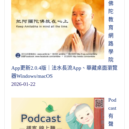
佛
陀
教
育
網
路
學
院
App更新2.0.4版｜法水長流App、華藏桌面瀏覽
器Windows/macOS
2026-01-22
Pod
cast
有
聲