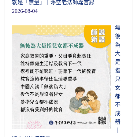
就是「無量」｜淨空老法師嘉言錄
2026-08-04
無
後
為
大
是
指
兒
女
都
不
成
器
｜