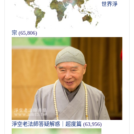
世界淨
宗
(65,806)
淨空老法師答疑解惑｜超度篇
(63,956)