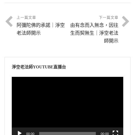
上一篇文章
下一篇文章
阿彌陀佛的承諾｜淨空
由有念而入無念，因往
老法師開示
生而契無生｜淨空老法
師開示
淨空老法師YOUTUBE直播台
視
訊
播
放
器
00:00
00:00