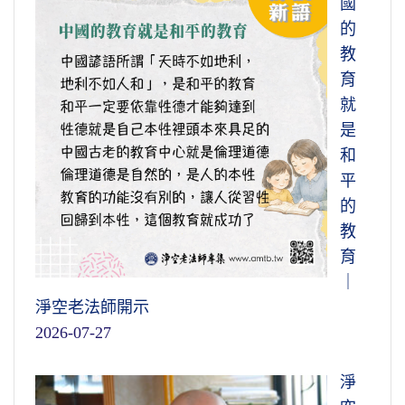
國
的
教
育
就
是
和
平
的
教
育
｜
淨空老法師開示
2026-07-27
淨