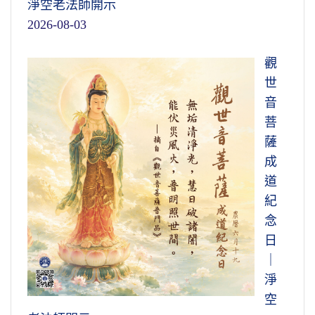
淨空老法師開示
2026-08-03
觀
世
音
菩
薩
成
道
紀
念
日
｜
淨
空