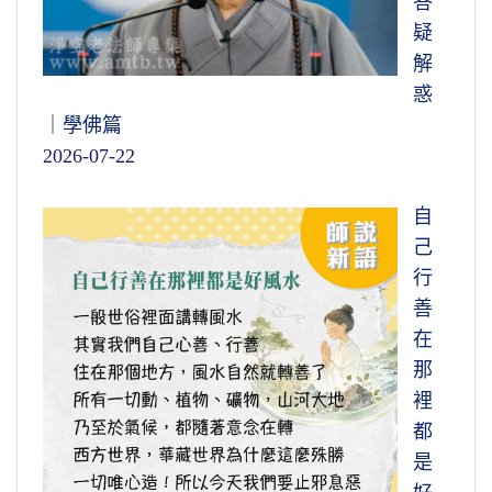
答
疑
解
惑
｜學佛篇
2026-07-22
自
己
行
善
在
那
裡
都
是