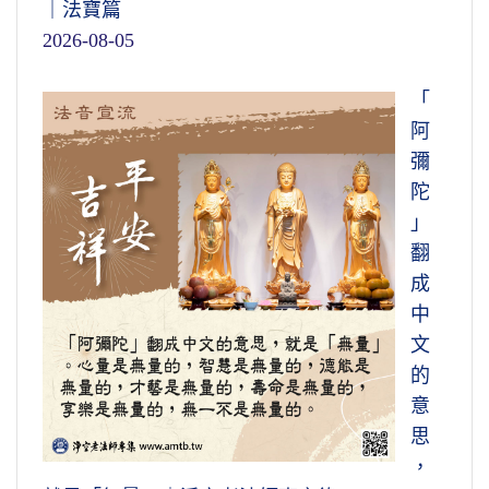
｜法寶篇
2026-08-05
「
阿
彌
陀
」
翻
成
中
文
的
意
思
，