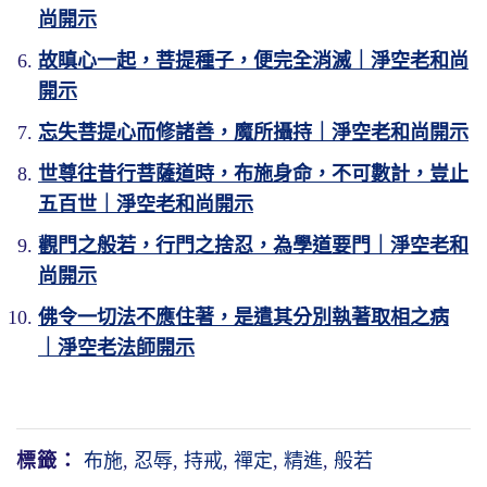
尚開示
故瞋心一起，菩提種子，便完全消滅｜淨空老和尚
開示
忘失菩提心而修諸善，魔所攝持｜淨空老和尚開示
世尊往昔行菩薩道時，布施身命，不可數計，豈止
五百世｜淨空老和尚開示
觀門之般若，行門之捨忍，為學道要門｜淨空老和
尚開示
佛令一切法不應住著，是遣其分別執著取相之病
｜淨空老法師開示
標籤：
布施
,
忍辱
,
持戒
,
禪定
,
精進
,
般若