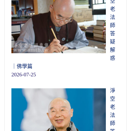
空
老
法
師
答
疑
解
惑
｜佛學篇
2026-07-25
淨
空
老
法
師