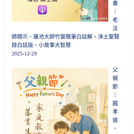
書
｜
老
法
師開示、蓮池大師竹窗隨筆白話解、淨土聖賢
錄白話版、小故事大智慧
2025-12-29
父
親
節
｜
圓
孝
道
，