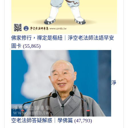
佛家修行，禪定是樞紐｜淨空老法師法語早安
圖卡
(55,865)
淨
空老法師答疑解惑｜學佛篇
(47,793)