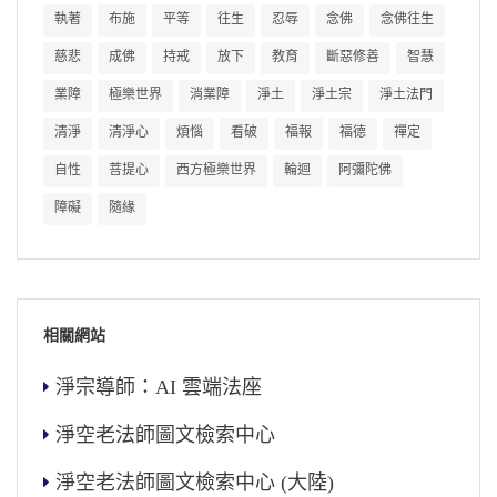
執著
布施
平等
往生
忍辱
念佛
念佛往生
慈悲
成佛
持戒
放下
教育
斷惡修善
智慧
業障
極樂世界
消業障
淨土
淨土宗
淨土法門
清淨
清淨心
煩惱
看破
福報
福德
禪定
自性
菩提心
西方極樂世界
輪迴
阿彌陀佛
障礙
隨緣
相關網站
淨宗導師：AI 雲端法座
淨空老法師圖文檢索中心
淨空老法師圖文檢索中心 (大陸)