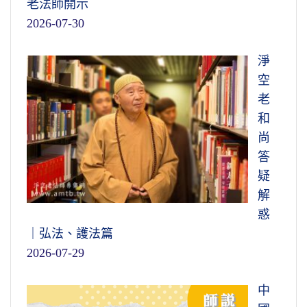
老法師開示
2026-07-30
淨
空
老
和
尚
答
疑
解
惑
｜弘法、護法篇
2026-07-29
中