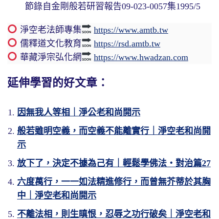
節錄自金剛般若研習報告09-023-0057集1995/5
淨空老法師專集
https://www.amtb.tw
儒釋道文化教育
https://rsd.amtb.tw
華藏淨宗弘化網
https://www.hwadzan.com
延伸學習的好文章：
因無我人等相｜淨公老和尚開示
般若雖明空義，而空義不能離實行｜淨空老和尚開
示
放下了，決定不據為己有｜輕鬆學佛法・對治篇27
六度萬行，一一如法精進修行，而曾無芥蒂於其胸
中｜淨空老和尚開示
不離法相，則生瞋恨，忍辱之功行破矣｜淨空老和