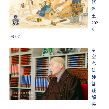
修
淨
土
202
6-
08-07
淨
空
老
法
師
答
疑
解
惑