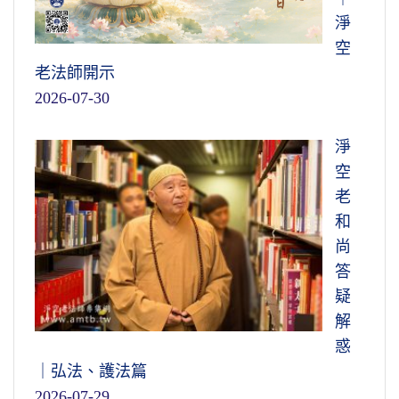
淨
空
老法師開示
2026-07-30
淨
空
老
和
尚
答
疑
解
惑
｜弘法、護法篇
2026-07-29