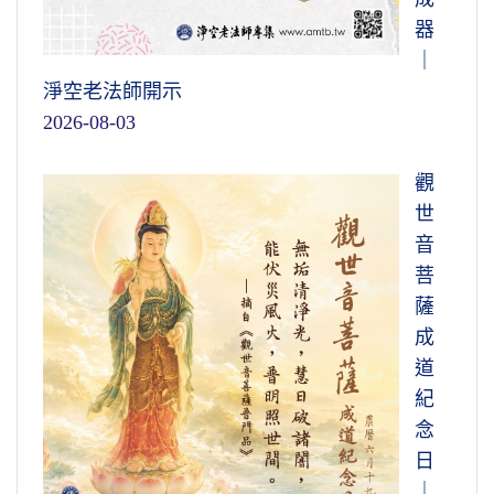
器
｜
淨空老法師開示
2026-08-03
觀
世
音
菩
薩
成
道
紀
念
日
｜