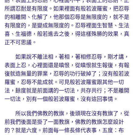
耐，表面上的忍耐，心裡面不平；表面上的忍耐，正
所謂忍耐是有限度。如果裡面有般若波羅蜜，把忍辱
的相離開、化解了，他那個忍辱是無限度的，就不是
有限度的，是變成無限度的。忍辱裡面生智慧、生法
喜、生福德，般若進去之後，得這樣殊勝的效果，真
正不可思議。
如果說不離法相，著相，著相修忍辱，剛才講，
表面上忍，心裡面還是瞋恨，從瞋恨就生報復，有報
復就造無量的罪業，忍辱的功行破掉了；沒有般若波
羅蜜，忍辱不能成就。可見般若波羅蜜跟其他一切
法，餘度就是前面講的一切法，共存共行；不是離開
一切法，別有一個般若波羅蜜，沒有這回事情。
所以我們佛教的教旗，後頭現在沒有教旗了，從
前我們後面是掛了一面教旗，佛教的教旗怎麼設計
的？就是六度。前面每一條長條代表事，五度：布