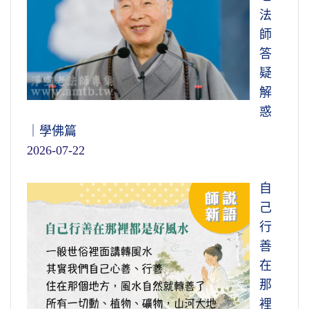
法
師
答
疑
解
惑
｜學佛篇
2026-07-22
自
己
行
善
在
那
裡