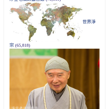
世界淨
宗
(65,818)