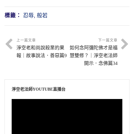
標籤：
忍辱
,
般若
上一篇文章
下一篇文章
淨空老和尚說殺業的果
如何念阿彌陀佛才是福
報｜故事說法．善惡篇9
慧雙修？｜淨空老法師
開示．念佛篇34
淨空老法師YOUTUBE直播台
視
訊
播
放