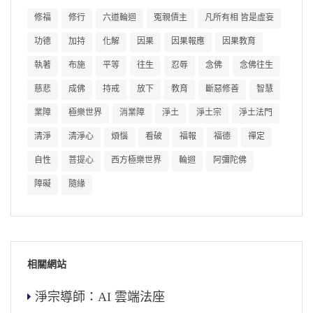
修福
修行
六道輪迴
冤親債主
凡所有相 皆是虛妄
功德
加持
化解
因果
因果報應
因果教育
執著
布施
平等
往生
忍辱
念佛
念佛往生
慈悲
成佛
持戒
放下
教育
斷惡修善
智慧
業障
極樂世界
消業障
淨土
淨土宗
淨土法門
清淨
清淨心
煩惱
看破
福報
福德
禪定
自性
菩提心
西方極樂世界
輪迴
阿彌陀佛
障礙
隨緣
相關網站
淨宗導師：AI 雲端法座