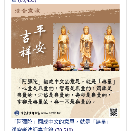
篇
(89,439)
「阿彌陀」翻成中文的意思，就是「無量」｜
淨空老法師嘉言錄
(70,519)