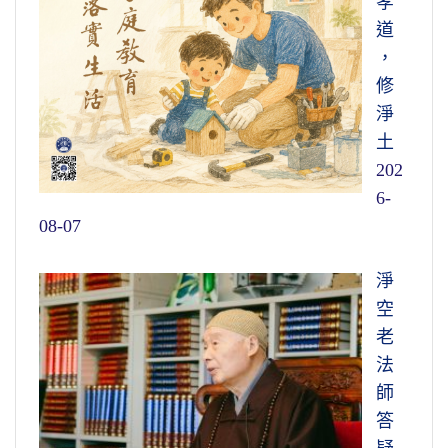
孝
道
，
修
淨
土
202
6-
08-07
淨
空
老
法
師
答