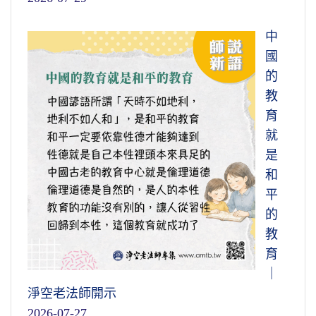
中
國
的
教
育
就
是
和
平
的
教
育
｜
淨空老法師開示
2026-07-27