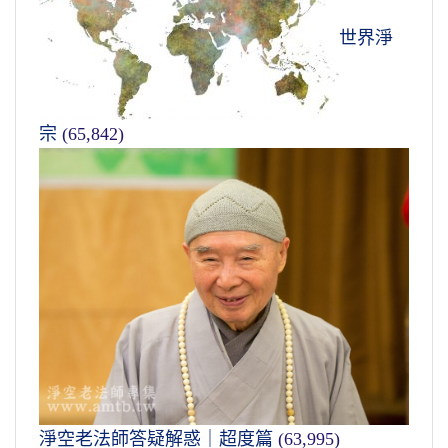
世界淨
宗
(65,842)
淨空老法師答疑解惑｜超度篇
(63,995)