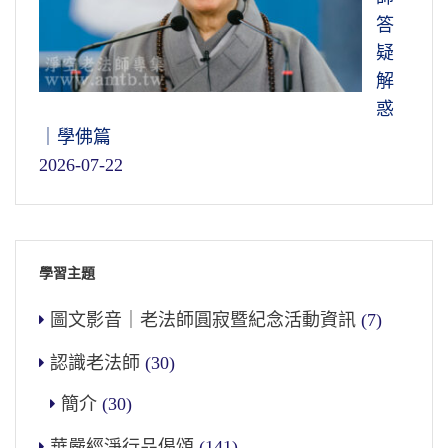
答
疑
解
惑
｜學佛篇
2026-07-22
學習主題
圖文影音｜老法師圓寂暨紀念活動資訊
(7)
認識老法師
(30)
簡介
(30)
華嚴經淨行品偈頌
(141)