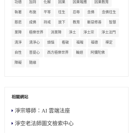
功德
加持
化解
因果
因果報應
因果教育
執著
布施
平等
往生
忍辱
念佛
念佛往生
慈悲
成佛
持戒
放下
教育
斷惡修善
智慧
業障
極樂世界
消業障
淨土
淨土宗
淨土法門
清淨
清淨心
煩惱
看破
福報
福德
禪定
自性
菩提心
西方極樂世界
輪迴
阿彌陀佛
障礙
隨緣
相關網站
淨宗導師：AI 雲端法座
淨空老法師圖文檢索中心