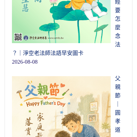
經
要
怎
麼
念
法
？｜淨空老法師法語早安圖卡
2026-08-08
父
親
節
｜
圓
孝
道