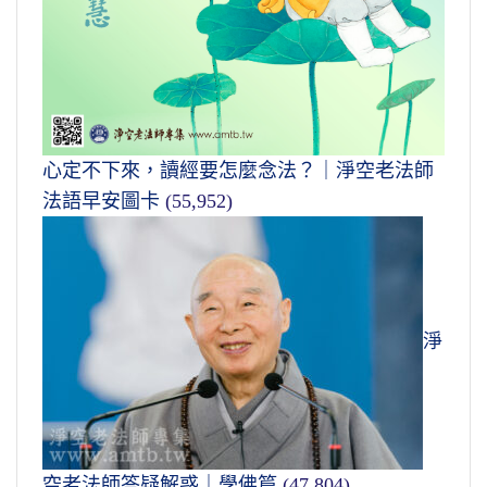
心定不下來，讀經要怎麼念法？｜淨空老法師
法語早安圖卡
(55,952)
淨
空老法師答疑解惑｜學佛篇
(47,804)