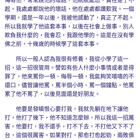
侮辱他，常常說他的壞話，他統統能忍，實在是了不
起。我處處都說他的壞話，他在處處都讚歎我。一個
學期，還是一年以後，我被他感動了，真正了不起。
所以我就學了他這套本事，以後在社會上做事，別人
欺負我什麼的，我會忍，我跟他學的。這是在沒有學
佛之前，十幾歲的時候學了這套本事。
所以一般人認為我很有修養，我從小學了這一
招，這一招很管用。譬如有些人什麼小事情或者是得
罪了，他來罵你一頓、侮辱一頓，我能夠笑嘻嘻的不
還口，儘管讓他罵，罵半個小時、罵一個鐘點，他罵
累了他不罵了，以後見面還是好朋友。
他要是發瞋恨心要打我，我就先躺在地下讓他
打，他打了幾下，他不知道怎麼辦，所以我這一招厲
害。他要打，我不還手，打不下去，不打他又下不了
台，這個很厲害。如果對打，那愈打愈起勁，兩敗俱