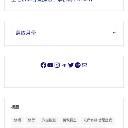
標籤
修福
修行
六道輪迴
冤親債主
凡所有相 皆是虛妄