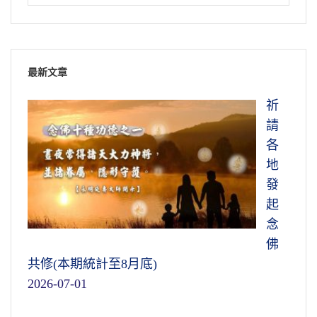
最新文章
祈
請
各
地
發
起
念
佛
共修(本期統計至8月底)
2026-07-01