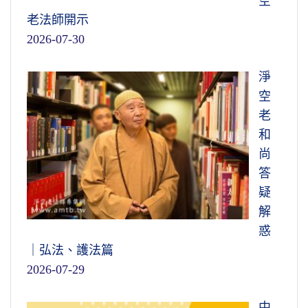
空
老法師開示
2026-07-30
淨
空
老
和
尚
答
疑
解
惑
｜弘法、護法篇
2026-07-29
中