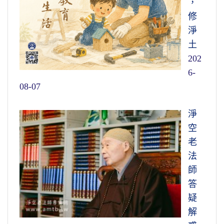
，
修
淨
土
202
6-
08-07
淨
空
老
法
師
答
疑
解