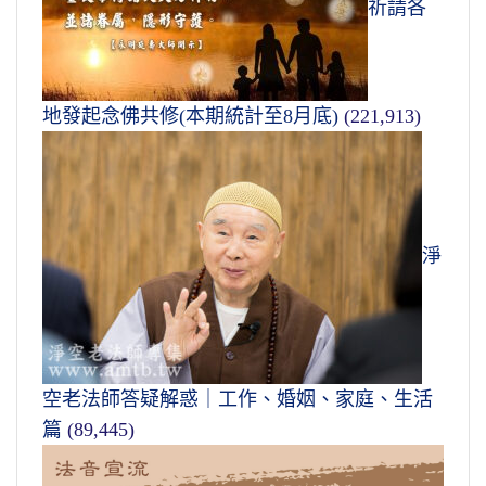
祈請各
地發起念佛共修(本期統計至8月底)
(221,913)
淨
空老法師答疑解惑｜工作、婚姻、家庭、生活
篇
(89,445)