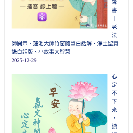
聲
書
｜
老
法
師開示、蓮池大師竹窗隨筆白話解、淨土聖賢
錄白話版、小故事大智慧
2025-12-29
心
定
不
下
來
，
讀