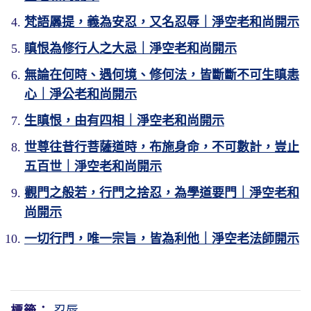
梵語羼提，義為安忍，又名忍辱｜淨空老和尚開示
瞋恨為修行人之大忌｜淨空老和尚開示
無論在何時、遇何境、修何法，皆斷斷不可生瞋恚
心｜淨公老和尚開示
生瞋恨，由有四相｜淨空老和尚開示
世尊往昔行菩薩道時，布施身命，不可數計，豈止
五百世｜淨空老和尚開示
觀門之般若，行門之捨忍，為學道要門｜淨空老和
尚開示
一切行門，唯一宗旨，皆為利他｜淨空老法師開示