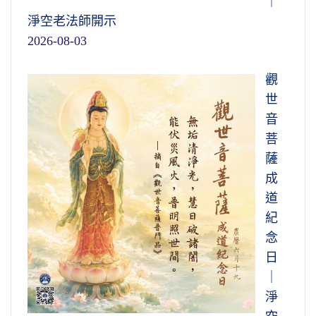
｜
淨空老法師開示
2026-08-03
觀
世
音
菩
薩
成
道
紀
念
日
｜
淨