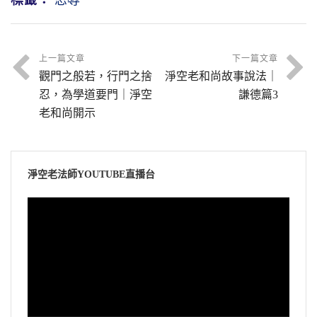
標籤：
忍辱
上一篇文章
下一篇文章
觀門之般若，行門之捨
淨空老和尚故事說法｜
忍，為學道要門｜淨空
謙德篇3
老和尚開示
淨空老法師YOUTUBE直播台
視
訊
播
放
器