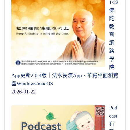
1/22
佛
陀
教
育
網
路
學
院
App更新2.0.4版｜法水長流App、華藏桌面瀏覽
器Windows/macOS
2026-01-22
Pod
cast
有