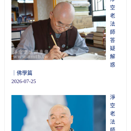
空
老
法
師
答
疑
解
惑
｜佛學篇
2026-07-25
淨
空
老
法
師