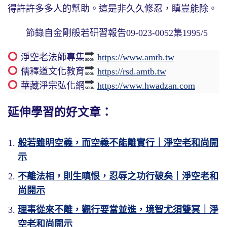
得許許多多人的幫助。這是非久久修忍，瞋豈能除。
節錄自金剛般若研習報告09-023-0052集1995/5
淨空老法師專集
https://www.amtb.tw
儒釋道文化教育
https://rsd.amtb.tw
華藏淨宗弘化網
https://www.hwadzan.com
延伸學習的好文章：
般若雖明空義，而空義不能離實行｜淨空老和尚開
示
不離法相，則生瞋恨，忍辱之功行破矣｜淨空老和
尚開示
理事從來不離，觀行要當並進，境智尤須雙冥｜淨
空老和尚開示